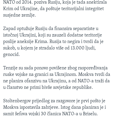
NATO od 2014. poziva Rusiju, koja je tada anektirala
Krim od Ukrajine, da poštuje teritorijalni integritet
susjedne zemlje.
Zapad optužuje Rusiju da finansira separatiste u
istočnoj Ukrajini, koji su zauzeli dodatne teritorije
poslije aneksije Krima. Rusija to negira i tvrdi da je
sukob, u kojem je stradalo više od 13.000 ljudi,
genocid.
Tenzije su sada ponovo povišene zbog raspoređivanja
ruske vojske na granici sa Ukrajinom. Moskva tvrdi da
ne planira ofanzivu na Ukrajinu, a od NATO-a traži da
u članstvo ne primi bivše sovjetske republike.
Stoltenbergov prijedlog za razgovore je prvi pošto je
Moskva ispostavila zahtjeve. Istog dana planiran je i
samit šefova vojski 30 članica NATO-a u Briselu.