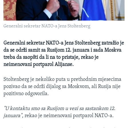
MAGAZIN
O GLASU AMERIKE
Generalni sekretar NATO-a Jens Stoltenberg
Learning English
Generalni sekretar NATO-a Jens Stoltenberg zatražio je
PRATITE NAS
da se održi samit sa Rusijom 12. januara i sada Moskva
treba da saopšti da li na to pristaje, rekao je
neimenovani portparol Alijanse.
Jezici
Stoltenberg je nekoliko puta u prethodnim mjesecima
pozivao da se održi dijalog sa Moskvom, ali Rusija nije
pozitivno odgovorila.
"U kontaktu smo sa Rusijom u vezi sa sastankom 12.
januara"
, rekao je neimenovani portparol NATO-a.