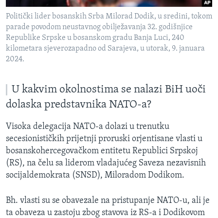
Politički lider bosanskih Srba Milorad Dodik, u sredini, tokom
parade povodom neustavnog obilježavanja 32. godišnjice
Republike Srpske u bosanskom gradu Banja Luci, 240
kilometara sjeverozapadno od Sarajeva, u utorak, 9. januara
2024.
U kakvim okolnostima se nalazi BiH uoči
dolaska predstavnika NATO-a?
Visoka delegacija NATO-a dolazi u trenutku
secesionističkih prijetnji proruski orjentisane vlasti u
bosanskohercegovačkom entitetu Republici Srpskoj
(RS), na čelu sa liderom vladajućeg Saveza nezavisnih
socijaldemokrata (SNSD), Miloradom Dodikom.
Bh. vlasti su se obavezale na pristupanje NATO-u, ali je
ta obaveza u zastoju zbog stavova iz RS-a i Dodikovom