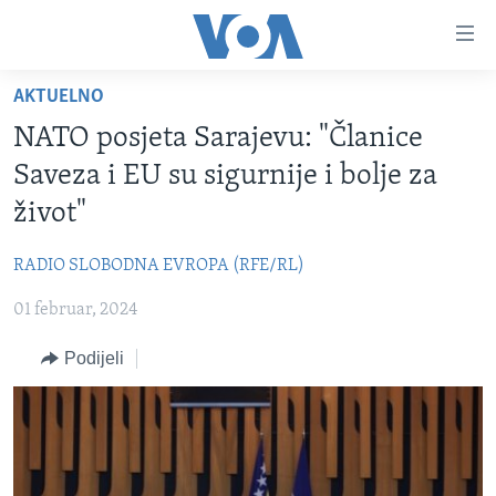
Linkovi
Pređi
na
AKTUELNO
glavni
TV PROGRAM
sadržaj
NATO posjeta Sarajevu: "Članice
VIDEO
Pređi
Saveza i EU su sigurnije i bolje za
na
FOTOGRAFIJE DANA
život"
glavnu
VIJESTI
navigaciju
RADIO SLOBODNA EVROPA (RFE/RL)
Idi
NAUKA I TEHNOLOGIJA
SJEDINJENE AMERIČKE DRŽAVE
na
01 februar, 2024
SPECIJALNI PROJEKTI
BOSNA I HERCEGOVINA
pretragu
KORUPCIJA
Podijeli
SVIJET
SLOBODA MEDIJA
ŽENSKA STRANA
IZBJEGLIČKA STRANA