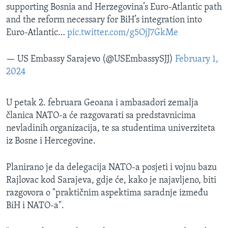
supporting Bosnia and Herzegovina’s Euro-Atlantic path
and the reform necessary for BiH’s integration into
Euro-Atlantic…
pic.twitter.com/g5OjJ7GkMe
— US Embassy Sarajevo (@USEmbassySJJ)
February 1,
2024
U petak 2. februara Geoana i ambasadori zemalja
članica NATO-a će razgovarati sa predstavnicima
nevladinih organizacija, te sa studentima univerziteta
iz Bosne i Hercegovine.
Planirano je da delegacija NATO-a posjeti i vojnu bazu
Rajlovac kod Sarajeva, gdje će, kako je najavljeno, biti
razgovora o "praktičnim aspektima saradnje između
BiH i NATO-a".