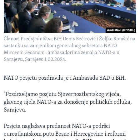
Članovi Predsjedništva BiH Denis Bećirović i Željko Komšić na
sastanku sa zamjenikom generalnog sekretara NATO
Mirceom Geoanom i ambasadorima zemalja NATO-a u
Sarajevu, Sarajevo 1.02.2024.
NATO posjetu pozdravila je i Ambasada SAD u BiH.
"Pozdravljamo posjetu Sjevernoatlantskog vijeća,
glavnog tijela NATO-a za donošenje političkih odluka,
Sarajevu.
Posjeta naglašava predanost NATO-a podršci
euroatlantskom putu Bosne i Hercegovine i reformi