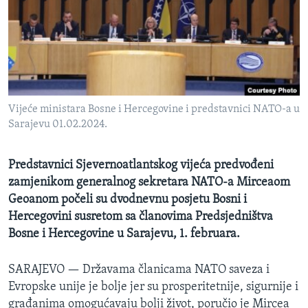
MAGAZIN
O GLASU AMERIKE
Learning English
Vijeće ministara Bosne i Hercegovine i predstavnici NATO-a u
PRATITE NAS
Sarajevu 01.02.2024.
Predstavnici Sjevernoatlantskog vijeća predvođeni
Jezici
zamjenikom generalnog sekretara NATO-a Mirceaom
Geoanom počeli su dvodnevnu posjetu Bosni i
Hercegovini susretom sa članovima Predsjedništva
Bosne i Hercegovine u Sarajevu, 1. februara.
SARAJEVO —
Državama članicama NATO saveza i
Evropske unije je bolje jer su prosperitetnije, sigurnije i
građanima omogućavaju bolji život, poručio je Mircea