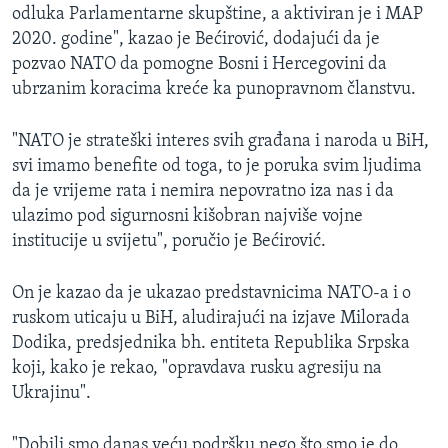
odluka Parlamentarne skupštine, a aktiviran je i MAP
2020. godine", kazao je Bećirović, dodajući da je
pozvao NATO da pomogne Bosni i Hercegovini da
ubrzanim koracima kreće ka punopravnom članstvu.
"NATO je strateški interes svih građana i naroda u BiH,
svi imamo benefite od toga, to je poruka svim ljudima
da je vrijeme rata i nemira nepovratno iza nas i da
ulazimo pod sigurnosni kišobran najviše vojne
institucije u svijetu", poručio je Bećirović.
On je kazao da je ukazao predstavnicima NATO-a i o
ruskom uticaju u BiH, aludirajući na izjave Milorada
Dodika, predsjednika bh. entiteta Republika Srpska
koji, kako je rekao, "opravdava rusku agresiju na
Ukrajinu".
"Dobili smo danas veću podršku nego što smo je do