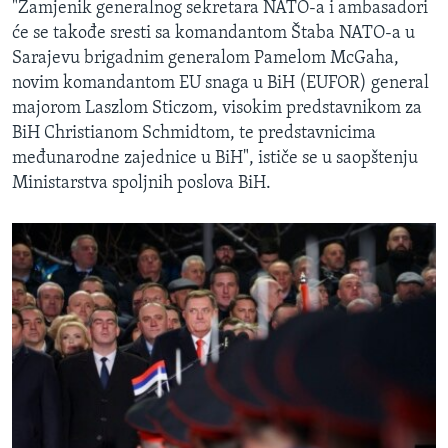
"Zamjenik generalnog sekretara NATO-a i ambasadori
će se takođe sresti sa komandantom Štaba NATO-a u
Sarajevu brigadnim generalom Pamelom McGaha,
novim komandantom EU snaga u BiH (EUFOR) general
majorom Laszlom Sticzom, visokim predstavnikom za
BiH Christianom Schmidtom, te predstavnicima
međunarodne zajednice u BiH", ističe se u saopštenju
Ministarstva spoljnih poslova BiH.