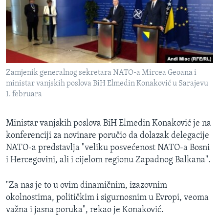
Zamjenik generalnog sekretara NATO-a Mircea Geoana i
ministar vanjskih poslova BiH Elmedin Konaković u Sarajevu
1. februara
Ministar vanjskih poslova BiH Elmedin Konaković je na
konferenciji za novinare poručio da dolazak delegacije
NATO-a predstavlja "veliku posvećenost NATO-a Bosni
i Hercegovini, ali i cijelom regionu Zapadnog Balkana".
"Za nas je to u ovim dinamičnim, izazovnim
okolnostima, političkim i sigurnosnim u Evropi, veoma
važna i jasna poruka", rekao je Konaković.