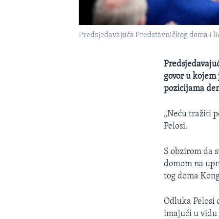
Predsjedavajuća Predstavničkog doma i li
Predsjedavajuć
govor u kojem 
pozicijama de
„Neću tražiti 
Pelosi.
S obzirom da 
domom na upra
tog doma Kongr
Odluka Pelosi 
imajući u vidu 