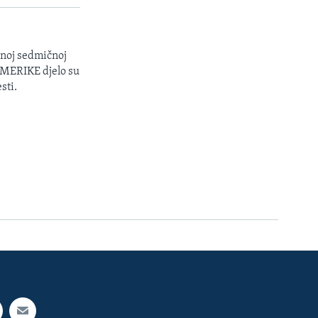
enoj sedmičnoj
 AMERIKE djelo su
sti.