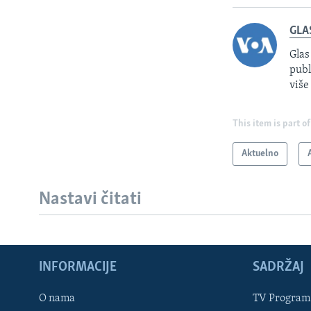
GLA
Glas
publ
više
This item is part of
Aktuelno
Nastavi čitati
INFORMACIJE
SADRŽAJ
Learning English
O nama
TV Program