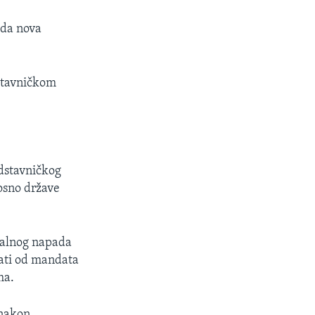
 da nova
stavničkom
edstavničkog
nosno države
utalnog napada
tati od mandata
ma.
 nakon