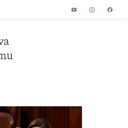
va
omu