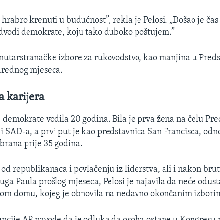
rabro krenuti u budućnost”, rekla je Pelosi. „Došao je čas
edvodi demokrate, koju tako duboko poštujem.”
nutarstranačke izbore za rukovodstvo, kao manjina u Pred
arednog mjeseca.
 karijera
e demokrate vodila 20 godina. Bila je prva žena na čelu Pr
ji SAD-a, a prvi put je kao predstavnica San Francisca, od
abrana prije 35 godina.
od republikanaca i povlačenju iz liderstva, ali i nakon br
uga Paula prošlog mjeseca, Pelosi je najavila da neće odus
kom domu, kojeg je obnovila na nedavno okončanim izbori
encije AP navode da je odluka da osoba ostane u Kongresu