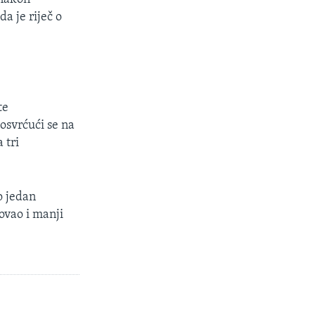
a je riječ o
te
osvrćući se na
 tri
o jedan
vovao i manji