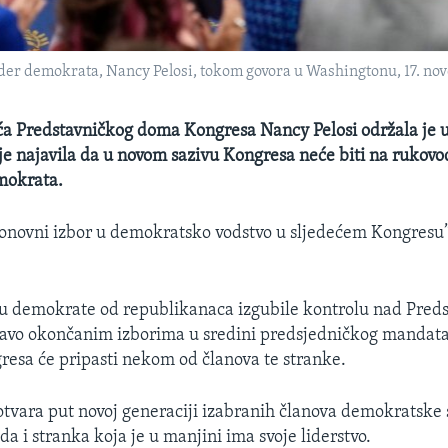
der demokrata, Nancy Pelosi, tokom govora u Washingtonu, 17. no
a Predstavničkog doma Kongresa Nancy Pelosi održala je u
je najavila da u novom sazivu Kongresa neće biti na rukov
mokrata.
ponovni izbor u demokratsko vodstvo u sljedećem Kongresu”,
su demokrate od republikanaca izgubile kontrolu nad Pred
vo okončanim izborima u sredini predsjedničkog mandata,
esa će pripasti nekom od članova te stranke.
otvara put novoj generaciji izabranih članova demokratske 
da i stranka koja je u manjini ima svoje liderstvo.