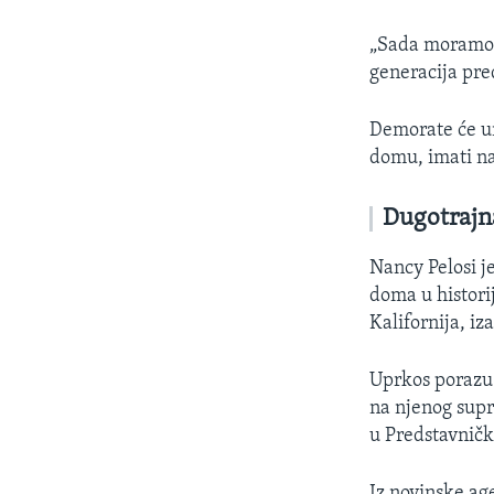
„Sada moramo h
generacija pr
Demorate će u
domu, imati n
Dugotrajna
Nancy Pelosi j
doma u histori
Kalifornija, iz
Uprkos porazu 
na njenog supr
u Predstavnič
Iz novinske ag