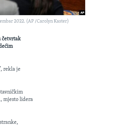
vembar 2022. (AP /Carolyn Kaster)
 četvrtak
odećim
 rekla je
stavničkim
 mjesto lidera
stranke,