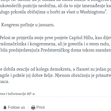
ukovodećih pozicija neobična, ali da to nije iznenađenje kad
 „dugo prkosila običajima u borbi za vlast u Washingtonu”.
Kongresu počinje u januaru.
losi se prisjetila svoje prve posjete Capitol Hillu, kao dije
adonačelnika i kongresmena, ali je govorila i o svom radu, 
e bila predsjedavajuća Predstavničkog doma tokom mandata
e dobila ovacije od kolega demokrata, a članovi su jedan p
 zagrle i požele joj dobre želje. Njenom obraćanju je prisust
naca.
ene i informacije AP-a.
Follow us
Print