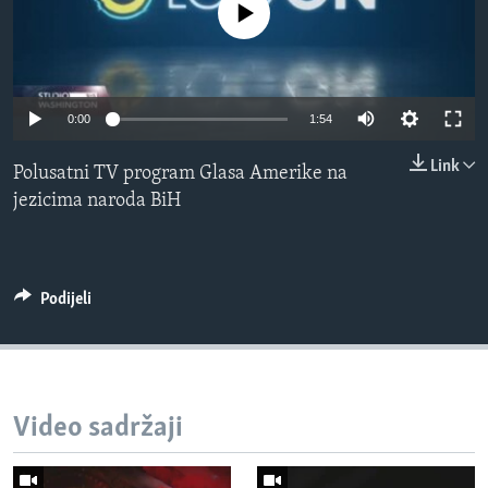
No media source currently available
MAGAZIN
O GLASU AMERIKE
Learning English
0:00
1:54
Link
Polusatni TV program Glasa Amerike na
PRATITE NAS
jezicima naroda BiH
Jezici
Podijeli
Video sadržaji