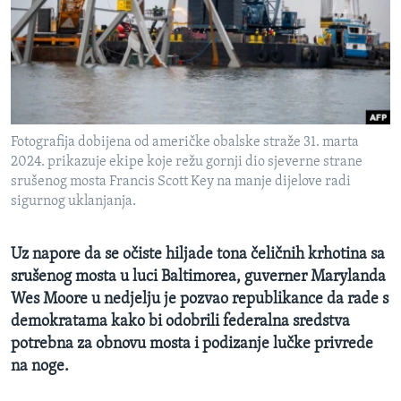
MAGAZIN
O GLASU AMERIKE
Learning English
Fotografija dobijena od američke obalske straže 31. marta
PRATITE NAS
2024. prikazuje ekipe koje režu gornji dio sjeverne strane
srušenog mosta Francis Scott Key na manje dijelove radi
sigurnog uklanjanja.
Jezici
Uz napore da se očiste hiljade tona čeličnih krhotina sa
srušenog mosta u luci Baltimorea, guverner Marylanda
Wes Moore u nedjelju je pozvao republikance da rade s
demokratama kako bi odobrili federalna sredstva
potrebna za obnovu mosta i podizanje lučke privrede
na noge.