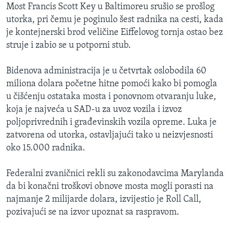
Most Francis Scott Key u Baltimoreu srušio se prošlog
utorka, pri čemu je poginulo šest radnika na cesti, kada
je kontejnerski brod veličine Eiffelovog tornja ostao bez
struje i zabio se u potporni stub.
Bidenova administracija je u četvrtak oslobodila 60
miliona dolara početne hitne pomoći kako bi pomogla
u čišćenju ostataka mosta i ponovnom otvaranju luke,
koja je najveća u SAD-u za uvoz vozila i izvoz
poljoprivrednih i građevinskih vozila opreme. Luka je
zatvorena od utorka, ostavljajući tako u neizvjesnosti
oko 15.000 radnika.
Federalni zvaničnici rekli su zakonodavcima Marylanda
da bi konačni troškovi obnove mosta mogli porasti na
najmanje 2 milijarde dolara, izvijestio je Roll Call,
pozivajući se na izvor upoznat sa raspravom.