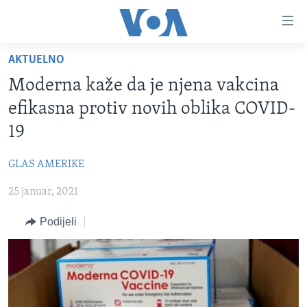
Linkovi
Pređi
na
AKTUELNO
glavni
TV PROGRAM
sadržaj
Moderna kaže da je njena vakcina
VIDEO
Pređi
efikasna protiv novih oblika COVID-
na
FOTOGRAFIJE DANA
19
glavnu
VIJESTI
navigaciju
GLAS AMERIKE
Idi
NAUKA I TEHNOLOGIJA
SJEDINJENE AMERIČKE DRŽAVE
na
25 januar, 2021
SPECIJALNI PROJEKTI
BOSNA I HERCEGOVINA
pretragu
KORUPCIJA
Podijeli
SVIJET
SLOBODA MEDIJA
ŽENSKA STRANA
IZBJEGLIČKA STRANA