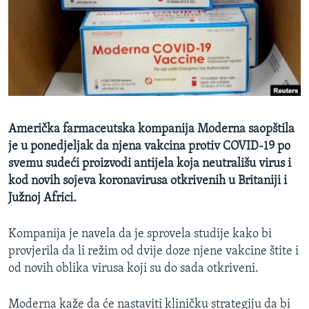
MAGAZIN
O GLASU AMERIKE
Learning English
PRATITE NAS
Američka farmaceutska kompanija Moderna saopštila
je u ponedjeljak da njena vakcina protiv COVID-19 po
svemu sudeći proizvodi antijela koja neutrališu virus i
Jezici
kod novih sojeva koronavirusa otkrivenih u Britaniji i
Južnoj Africi.
Kompanija je navela da je sprovela studije kako bi
provjerila da li režim od dvije doze njene vakcine štite i
od novih oblika virusa koji su do sada otkriveni.
Moderna kaže da će nastaviti kliničku strategiju da bi