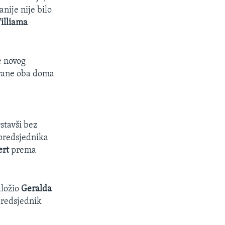
nije nije bilo
illiama
e novog
trane oba doma
stavši bez
 predsjednika
ert
prema
dložio
Geralda
predsjednik