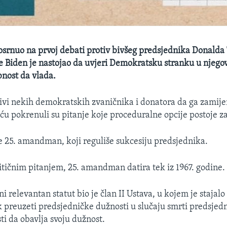
osrnuo na prvoj debati protiv bivšeg predsjednika Donald
e Biden je nastojao da uvjeri Demokratsku stranku u njegov 
bnost da vlada.
zivi nekih demokratskih zvaničnika i donatora da ga zamij
ću pokrenuli su pitanje koje proceduralne opcije postoje za
je 25. amandman, koji reguliše sukcesiju predsjednika.
ritičnim pitanjem, 25. amandman datira tek iz 1967. godine.
ini relevantan statut bio je član II Ustava, u kojem je stajalo
 preuzeti predsjedničke dužnosti u slučaju smrti predsjed
ti da obavlja svoju dužnost.