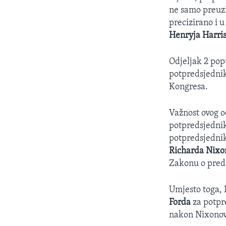
ne samo preuzi
precizirano i 
Henryja Harri
Odjeljak 2 pop
potpredsjednik
Kongresa.
Važnost ovog o
potpredsjedni
potpredsjednik
Richarda Nixo
Zakonu o preds
Umjesto toga, 
Forda
za potpr
nakon Nixonov