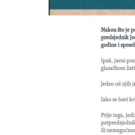
Nakon što je p
predsjednik Jo
godine i sposo
Ipak, javni po
glasačkom listi
Jedan od njih 
Iako se bavi k
Prije toga, jed
potpredsjednik
ili nemogućnos