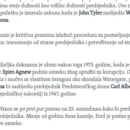
ma svoje dužnosti kao vršilac dužnosti predsjednika. Ovo ra
u početku je izazvalo zabunu kada je
John Tyler
naslijedio
W
sona
.
unio je kritičnu prazninu izlažući proceduru za postavljanj
a: imenovanje od strane predsjednika i potvrđivanje od s
djeljka dokazana je ubrzo nakon toga 1973. godine, kada je
k
Spiro Agnew
podnio ostavku zbog optužbi za korupciju. O
a i suočen sa vlastitom istragom oko skandala Watergate,
na
bi naslijedio predsjednik Predstavničkog doma
Carl Alb
jedničkoj sukcesiji iz 1947. godine.
Nixon se po prvi put pozvao na 25. amandman kako bi pre
edsjednika. Manje od godinu dana kasnije, Ford je postao 
e ostavke.