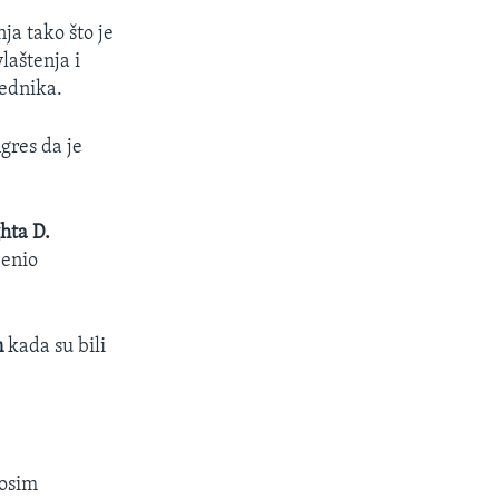
ja tako što je
laštenja i
jednika.
gres da je
hta D.
jenio
n
kada su bili
 osim