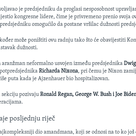
voljavao je predsjedniku da proglasi nesposobnost upravljan
jestio kongresne lidere, čime je privremeno prenio svoja ov
tpredsjedniku omogućilo da postane vršilac dužnosti preds
kođer može poništiti ovu radnju tako što će obavijestiti Kon
stavak dužnosti.
čan aranžman neformalno usvojen između predsjednika
Dwig
 potpredsjednika
Richarda Nixona
, pri čemu je Nixon zami
iše puta kada je Ajzenhauer bio hospitalizovan.
 sekciju pozivaju
Ronald Regan, George W. Bush i Joe Bide
eracijama.
je posljednju riječ
najkompleksniji dio amandmana, koji se odnosi na to ko još