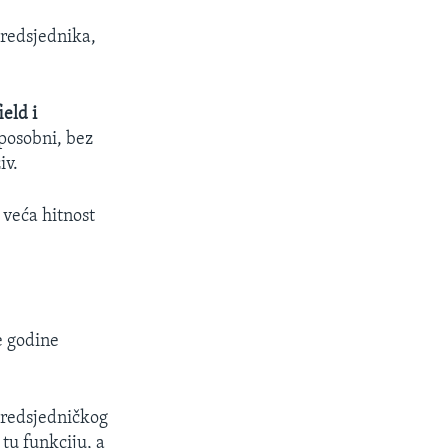
predsjednika,
eld i
posobni, bez
iv.
 veća hitnost
je godine
 predsjedničkog
tu funkciju, a