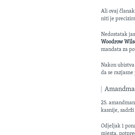
Ali ovaj člana
niti je precizi
Nedostatak jas
Woodrow Wils
mandata za pot
Nakon ubistva
da se razjasne 
Amandman
25. amandman, 
kasnije, sadrži 
Odjeljak 1 pona
mjesta, potpre