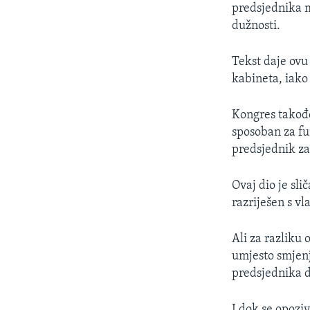
predsjednika m
dužnosti.
Tekst daje ovu
kabineta, iako
Kongres takođe
sposoban za fun
predsjednik za
Ovaj dio je sl
razriješen s vl
Ali za razliku
umjesto smjenj
predsjednika d
I dok se opozi