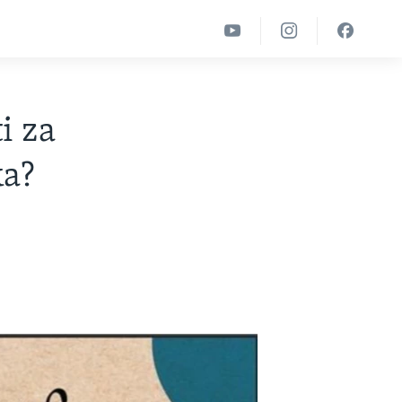
i za
ka?