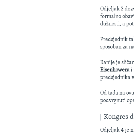
Odjeljak 3 doz
formalno obavi
dužnosti, a po
Predsjednik ta
sposoban za na
Ranije je sli
Eisenhowera
i
predsjednika v
Od tada na ovu
podvrgnuti op
Kongres da
Odjeljak 4 je 