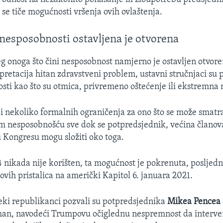
e tiče mogućnosti vršenja ovih ovlaštenja.
 nesposobnosti ostavljena je otvorena
 onoga što čini nesposobnost namjerno je ostavljen otvore
rpretacija hitan zdravstveni problem, ustavni stručnjaci su 
ti kao što su otmica, privremeno oštećenje ili ekstremna
oji nekoliko formalnih ograničenja za ono što se može smatra
 nesposobnošću sve dok se potpredsjednik, većina članova
u Kongresu mogu složiti oko toga.
4 nikada nije korišten, ta mogućnost je pokrenuta, posljedn
ih pristalica na američki Kapitol 6. januara 2021.
ki republikanci pozvali su potpredsjednika
Mikea Pencea
an, navodeći Trumpovu očiglednu nespremnost da interveni