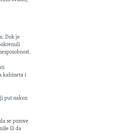
n. Dok je
pokrenuli
 nesposobnost.
ti
 kabineta i
ji put nakon
da se pozove
še ili da