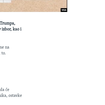
a Trumpa,
izbor, kao i
ene na
 to.
 da će
nika, ostavke