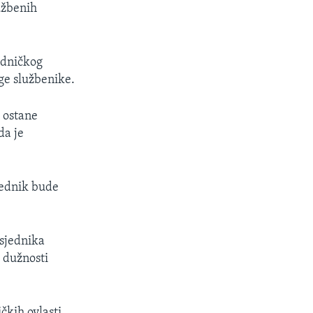
užbenih
edničkog
ge službenike.
i ostane
da je
jednik bude
dsjednika
 dužnosti
čkih ovlasti,