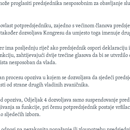
ože proglasiti predsjednika nesposobnim za obavljanje sl
 ovlast potpredsjedniku, zajedno s većinom članova predsj
 također dozvoljava Kongresu da umjesto toga imenuje dru
r ima posljednju riječ ako predsjednik ospori deklaraciju 
kciju, zahtijevajući dvije trećine glasova da bi se utvrdilo 
ista nesposoban da vlada.
ičan procesu opoziva u kojem se dozvoljava da sjedeći preds
asti od strane drugih vladinih zvaničnika.
 od opoziva, Odjeljak 4 dozvoljava samo suspendovanje pre
ivanja sa funkcije, pri čemu potpredsjednik postaje vršilac
o sljedećih izbora.
v odnosi na nezakonito ponašanje ili zloupotrebu predsjedni