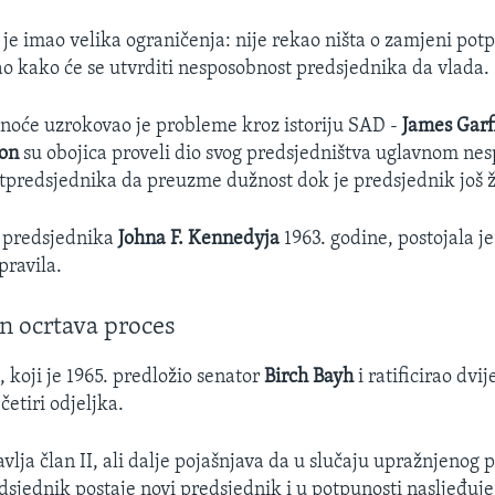
k je imao velika ograničenja: nije rekao ništa o zamjeni pot
rao kako će se utvrditi nesposobnost predsjednika da vlada.
noće uzrokovao je probleme kroz istoriju SAD -
James Garfi
on
su obojica proveli dio svog predsjedništva uglavnom nes
predsjednika da preuzme dužnost dok je predsjednik još ž
 predsjednika
Johna F. Kennedyja
1963. godine, postojala je
pravila.
 ocrtava proces
koji je 1965. predložio senator
Birch Bayh
i ratificirao dvi
četiri odjeljka.
vlja član II, ali dalje pojašnjava da u slučaju upražnjenog
dsjednik postaje novi predsjednik i u potpunosti nasljeđuje 