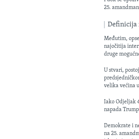
25. amandman s
Definicija
Međutim, opseg
najočitija inte
druge mogućnos
U stvari, post
predsjedničkom
velika većina 
Iako Odjeljak 
napada Trumpov
Demokrate i ne
na 25. amandm