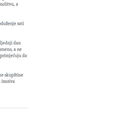
molitvu, a
oduženje sati
ljednji dan
usmeno, a ne
 primjećuju da
ske skupštine
 izaziva