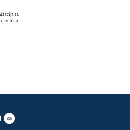
izacija sa
injenično