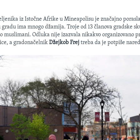
eljenika iz Istočne Afrike u Mineapolisu je značajno poras
a u gradu ima mnogo džamija. Troje od 13 članova gradske sk
ao muslimani. Odluka nije izazvala nikakvo organizovano pr
ice, a gradonačelnik
Džejkob Frej
treba da je potpiše nare