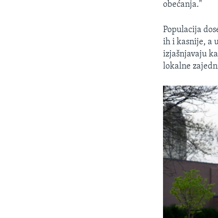
obećanja."
Populacija dos
ih i kasnije, 
izjašnjavaju k
lokalne zajedn