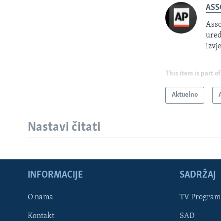
ASS
Asso
ured
izvj
This item is part of
Aktuelno
Nastavi čitati
INFORMACIJE
SADRŽAJ
Learning English
O nama
TV Program
Kontakt
SAD