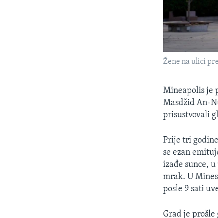
Žene na ulici pr
Mineapolis je p
Masdžid An-Nur
prisustvovali g
Prije tri godin
se ezan emitu
izađe sunce, 
mrak. U Mineso
posle 9 sati uv
Grad je prošle