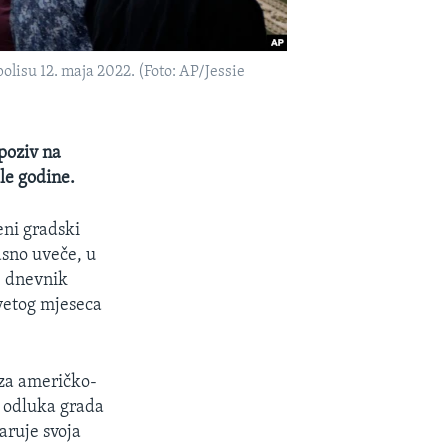
lisu 12. maja 2022. (Foto: AP/Jessie
 poziv na
le godine.
eni gradski
asno uveče, u
e dnevnik
vetog mjeseca
a za američko-
a odluka grada
aruje svoja