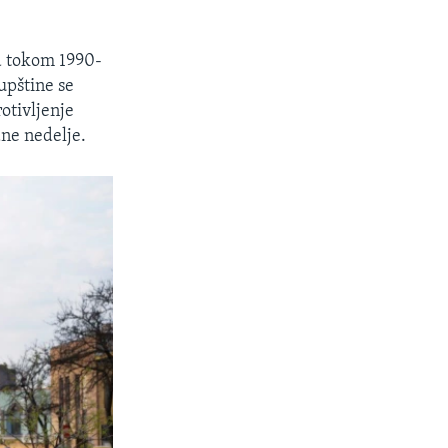
la tokom 1990-
upštine se
otivljenje
dne nedelje.