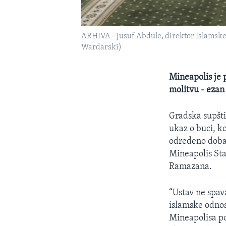
ARHIVA - Jusuf Abdule, direktor Islamske 
Wardarski)
Mineapolis je p
molitvu - ezan
Gradska supšti
ukaz o buci, k
određeno doba 
Mineapolis Sta
Ramazana.
“Ustav ne spava
islamske odnos
Mineapolisa po