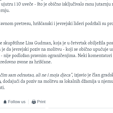
jutru i 10 uveče - što je obično isključivalo ranu jutarnju 
rnju.
vnom pretresu, hrišćanski i jevrejski lideri podržali su pr
e skupštihne Lisa Gudman, koja je u četvrtak obilježila pos
a je da jevrejski poziv na molitvu - koji se obično upućuje 
 - nije podložan pravnim ograničenjima. Neki komentatori
redovno zvone za hrišćane.
 čim sam odrastao, ali ne i moja djeca"
, izjavio je član grad
n
, dodajući da poziv na molitvu sa lokalnih džamija u njemu
ti.
Follow us
Print