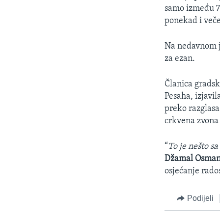
samo između 7 u
ponekad i veče
Na nedavnom ja
za ezan.
Članica gradsk
Pesaha, izjavil
preko razglasa
crkvena zvona 
“
To je nešto sa
Džamal Osma
osjećanje rados
Podijeli