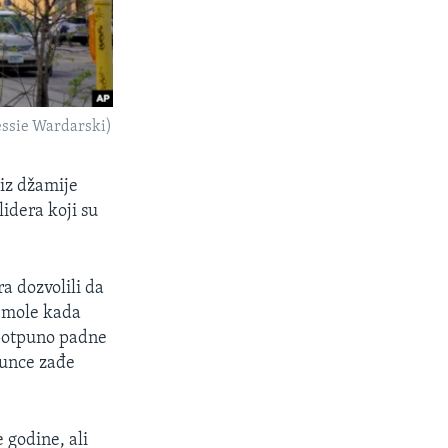
Jessie Wardarski)
i
iz džamije
idera koji su
a dozvolili da
 mole kada
 potpuno padne
sunce zađe
 godine, ali