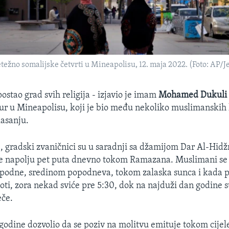
etežno somalijske četvrti u Mineapolisu, 12. maja 2022. (Foto: AP/
ostao grad svih religija - izjavio je imam
Mohamed Dukul
 u Mineapolisu, koji je bio među nekoliko muslimanskih l
lasanju.
e, gradski zvaničnici su u saradnji sa džamijom Dar Al-Hidžr
je napolju pet puta dnevno tokom Ramazana. Muslimani se
u podne, sredinom popodneva, tokom zalaska sunca i kada
ti, zora nekad sviće pre 5:30, dok na najduži dan godine 
eče.
 godine dozvolio da se poziv na molitvu emituje tokom cijele