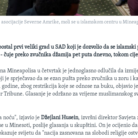
asocijacije Severne Amrike, moli se u islamskom centru u Mineapo
ostal prvi veliki grad u SAD koji je dozvolio da se islamski
 - čuje preko zvučnika džamija pet puta dnevno, tokom cije
na Mineapolisa u četvrtak je jednoglasno odlučila da izmij
oji je sprječavao da se ezan pušta preko zvučnika u zoru i k
godine, zbog restrikcija koje se odnose na buku, objavio j
r Tribune. Glasanje je održano za vrijeme muslimanskog s
 noću", izjavio je
Džejlani Husein
, izvršni direktor Savjet
e u Minesoti, poslije glasanja u skupštini. On je ocijenio d
kazuje svijetu da "nacija zasnovana na slobodi religije ostv