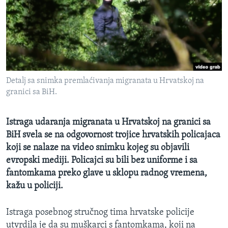
MAGAZIN
O GLASU AMERIKE
Learning English
Detalj sa snimka premlaćivanja migranata u Hrvatskoj na
PRATITE NAS
granici sa BiH.
Istraga udaranja migranata u Hrvatskoj na granici sa
Jezici
BiH svela se na odgovornost trojice hrvatskih policajaca
koji se nalaze na video snimku kojeg su objavili
evropski mediji. Policajci su bili bez uniforme i sa
fantomkama preko glave u sklopu radnog vremena,
kažu u policiji.
Istraga posebnog stručnog tima hrvatske policije
utvrdila je da su muškarci s fantomkama, koji na