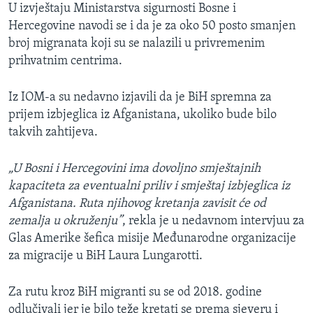
U izvještaju Ministarstva sigurnosti Bosne i
Hercegovine navodi se i da je za oko 50 posto smanjen
broj migranata koji su se nalazili u privremenim
prihvatnim centrima.
Iz IOM-a su nedavno izjavili da je BiH spremna za
prijem izbjeglica iz Afganistana, ukoliko bude bilo
takvih zahtijeva.
„U Bosni i Hercegovini ima dovoljno smještajnih
kapaciteta za eventualni priliv i smještaj izbjeglica iz
Afganistana. Ruta njihovog kretanja zavisit će od
zemalja u okruženju”
, rekla je u nedavnom intervjuu za
Glas Amerike šefica misije Međunarodne organizacije
za migracije u BiH Laura Lungarotti.
Za rutu kroz BiH migranti su se od 2018. godine
odlučivali jer je bilo teže kretati se prema sjeveru i