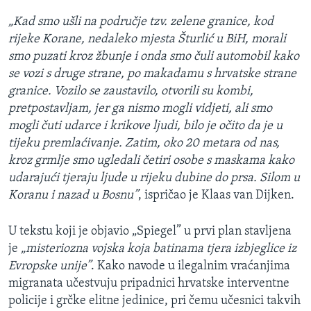
„Kad smo ušli na područje tzv. zelene granice, kod
rijeke Korane, nedaleko mjesta Šturlić u BiH, morali
smo puzati kroz žbunje i onda smo čuli automobil kako
se vozi s druge strane, po makadamu s hrvatske strane
granice. Vozilo se zaustavilo, otvorili su kombi,
pretpostavljam, jer ga nismo mogli vidjeti, ali smo
mogli čuti udarce i krikove ljudi, bilo je očito da je u
tijeku premlaćivanje. Zatim, oko 20 metara od nas,
kroz grmlje smo ugledali četiri osobe s maskama kako
udarajući tjeraju ljude u rijeku dubine do prsa. Silom u
Koranu i nazad u Bosnu”
, ispričao je Klaas van Dijken.
U tekstu koji je objavio „Spiegel” u prvi plan stavljena
je
„misteriozna vojska koja batinama tjera izbjeglice iz
Evropske unije”
. Kako navode u ilegalnim vraćanjima
migranata učestvuju pripadnici hrvatske interventne
policije i grčke elitne jedinice, pri čemu učesnici takvih