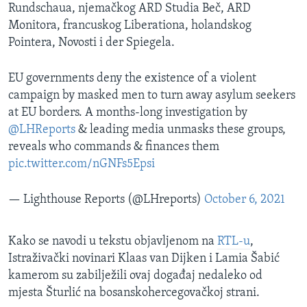
Rundschaua, njemačkog ARD Studia Beč, ARD
Monitora, francuskog Liberationa, holandskog
Pointera, Novosti i der Spiegela.
EU governments deny the existence of a violent
campaign by masked men to turn away asylum seekers
at EU borders. A months-long investigation by
@LHReports
& leading media unmasks these groups,
reveals who commands & finances them
pic.twitter.com/nGNFs5Epsi
— Lighthouse Reports (@LHreports)
October 6, 2021
Kako se navodi u tekstu objavljenom na
RTL-u
,
Istraživački novinari Klaas van Dijken i Lamia Šabić
kamerom su zabilježili ovaj događaj nedaleko od
mjesta Šturlić na bosanskohercegovačkoj strani.