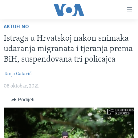
Linkovi
Pređi
na
AKTUELNO
glavni
TV PROGRAM
sadržaj
Istraga u Hrvatskoj nakon snimaka
VIDEO
Pređi
udaranja migranata i tjeranja prema
na
FOTOGRAFIJE DANA
BiH, suspendovana tri policajca
glavnu
VIJESTI
navigaciju
Tanja Gatarić
Idi
NAUKA I TEHNOLOGIJA
SJEDINJENE AMERIČKE DRŽAVE
na
08 oktobar, 2021
SPECIJALNI PROJEKTI
BOSNA I HERCEGOVINA
pretragu
KORUPCIJA
Podijeli
SVIJET
SLOBODA MEDIJA
ŽENSKA STRANA
IZBJEGLIČKA STRANA