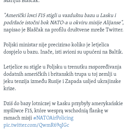
Marijuš Blaščak.
"Američki lovci F15 stigli u vazdušnu bazu u Lasku i
podržaće istočni bok NATO-a u okviru misije Alijanse"
,
napisao je Blaščak na profilu društvene mreže Twitter.
Poljski ministar nije precizirao koliko je letjelica
dospjelo u bazu. Inače, isti avioni su upućeni na Baltik.
Letjelice su stigle u Poljsku u trenutku raspoređivanja
dodatnih američkih i britanskih trupa u toj zemlji u
jeku tenzija između Rusije i Zapada usljed ukrajinske
krize.
Dziś do bazy lotniczej w Łasku przybyły amerykańskie
myśliwce F15, które wesprą wschodnią flankę w
ramach misji
#NATOAirPolicing
pic.twitter.com/QwmR69qIGc