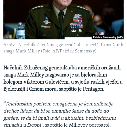
MAGAZIN
O GLASU AMERIKE
Learning English
Arhiv - Načelnik Združenog generalštaba američkih oružanih
PRATITE NAS
snaga Mark Milley (Foto: AP/Patrick Semansky)
Načelnik Združenog generalštaba američkih oružanih
Jezici
snaga Mark Milley razgovarao je sa bjeloruskim
kolegom Viktorom Gulevičem, u svjetlu ruskih vježbi u
Bjelorusiji i Crnom moru, saopštio je Pentagon.
"Telefonskim pozivom omogućena je komunikacija
dvojice lidera da bi se umanjile šanse da dođe do
greške, te da bi imali uvid u aktuelnu bezbjednosnu
situaciju u Evropi",
saopštio je Milleyev portparol,