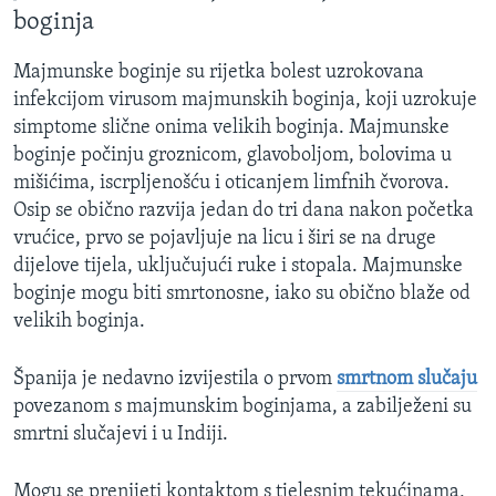
boginja
Majmunske boginje su rijetka bolest uzrokovana
infekcijom virusom majmunskih boginja, koji uzrokuje
simptome slične onima velikih boginja. Majmunske
boginje počinju groznicom, glavoboljom, bolovima u
mišićima, iscrpljenošću i oticanjem limfnih čvorova.
Osip se obično razvija jedan do tri dana nakon početka
vrućice, prvo se pojavljuje na licu i širi se na druge
dijelove tijela, uključujući ruke i stopala. Majmunske
boginje mogu biti smrtonosne, iako su obično blaže od
velikih boginja.
Španija je nedavno izvijestila o prvom
smrtnom slučaju
povezanom s majmunskim boginjama, a zabilježeni su
smrtni slučajevi i u Indiji.
Mogu se prenijeti kontaktom s tjelesnim tekućinama,