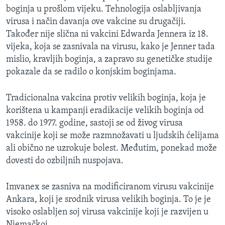
boginja u prošlom vijeku. Tehnologija oslabljivanja
virusa i način davanja ove vakcine su drugačiji.
Također nije slična ni vakcini Edwarda Jennera iz 18.
vijeka, koja se zasnivala na virusu, kako je Jenner tada
mislio, kravljih boginja, a zapravo su genetičke studije
pokazale da se radilo o konjskim boginjama.
Tradicionalna vakcina protiv velikih boginja, koja je
korištena u kampanji eradikacije velikih boginja od
1958. do 1977. godine, sastoji se od živog virusa
vakcinije koji se može razmnožavati u ljudskih ćelijama
ali obično ne uzrokuje bolest. Međutim, ponekad može
dovesti do ozbiljnih nuspojava.
Imvanex se zasniva na modificiranom virusu vakcinije
Ankara, koji je srodnik virusa velikih boginja. To je je
visoko oslabljen soj virusa vakcinije koji je razvijen u
Njemačkoj.