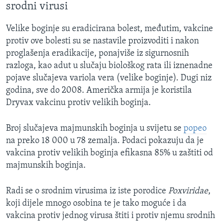
srodni virusi
Velike boginje su eradicirana bolest, međutim, vakcine
protiv ove bolesti su se nastavile proizvoditi i nakon
proglašenja eradikacije, ponajviše iz sigurnosnih
razloga, kao adut u slučaju biološkog rata ili iznenadne
pojave slučajeva variola vera (velike boginje). Dugi niz
godina, sve do 2008. Američka armija je koristila
Dryvax vakcinu protiv velikih boginja.
Broj slučajeva majmunskih boginja u svijetu se
popeo
na preko 18 000 u 78 zemalja. Podaci pokazuju da je
vakcina protiv velikih boginja efikasna 85% u zaštiti od
majmunskih boginja.
Radi se o srodnim virusima iz iste porodice
Poxviridae
,
koji dijele mnogo osobina te je tako moguće i da
vakcina protiv jednog virusa štiti i protiv njemu srodnih