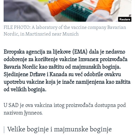
MAGAZIN
O GLASU AMERIKE
FILE PHOTO: A laboratory of the vaccine company Bavarian
Learning English
Nordic, in Martinsried near Munich
PRATITE NAS
Evropska agencija za lijekove (EMA) dala je nedavno
odobrenje za korištenje vakcine Imvanex proizvođača
Bavaria Nordic kao zaštitu od majmunskih boginja.
Sjedinjene Države i Kanada su već odobrile ovakvu
Jezici
upotrebu vakcine koja je inače namijenjena kao zaštita
od velikih boginja.
U SAD je ova vakcina istog proizvođača dostupna pod
nazivom Jynneos.
Velike boginje i majmunske boginje