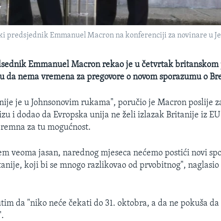
ki predsjednik Emmanuel Macron na konferenciji za novinare u Jeli
dsednik Emmanuel Macron rekao je u četvrtak britanskom
nu da nema vremena za pregovore o novom sporazumu o Bre
nije je u Johnsonovim rukama", poručio je Macron poslije 
zu i dodao da Evropska unija ne želi izlazak Britanije iz E
 spremna za tu mogućnost.
em veoma jasan, narednog mjeseca nećemo postići novi sp
anije, koji bi se mnogo razlikovao od prvobitnog", naglasio
im da "niko neće čekati do 31. oktobra, a da ne pokuša d
".