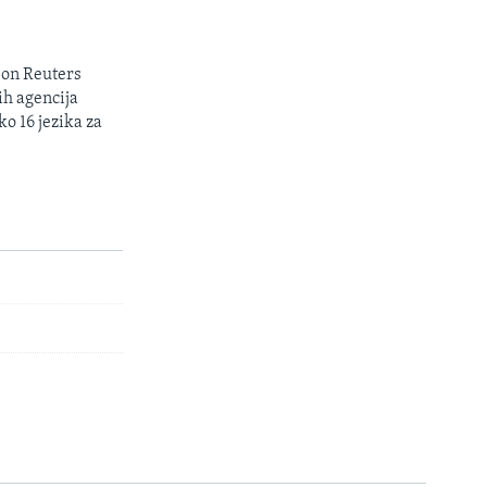
son Reuters
ih agencija
ko 16 jezika za