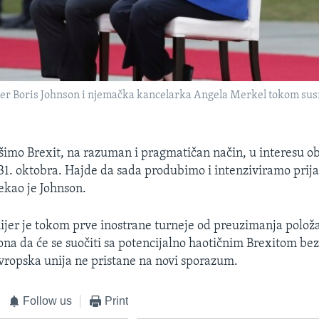
jer Boris Johnson i njemačka kancelarka Angela Merkel tokom susr
šimo Brexit, na razuman i pragmatičan način, u interesu ob
1. oktobra. Hajde da sada produbimo i intenziviramo prijat
rekao je Johnson.
ijer je tokom prve inostrane turneje od preuzimanja položa
na da će se suočiti sa potencijalno haotičnim Brexitom bez
vropska unija ne pristane na novi sporazum.
Follow us
Print