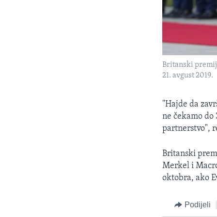
Britanski premi
21. avgust 2019.
"Hajde da zavr
ne čekamo do 3
partnerstvo", 
Britanski prem
Merkel i Macro
oktobra, ako E
Podijeli