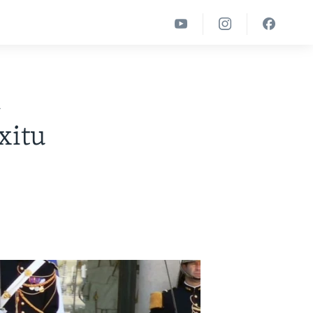
a
xitu