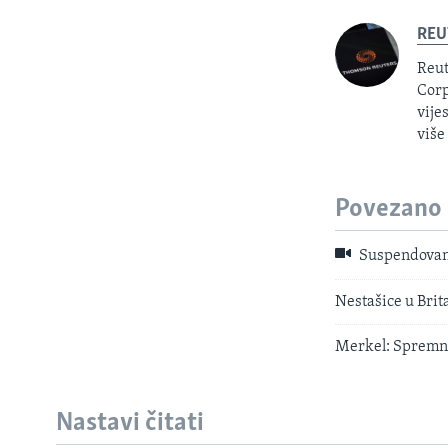
REU
Reut
Corp
vije
više
Povezano
Suspendovan 
Nestašice u Brit
Merkel: Spremni
Nastavi čitati