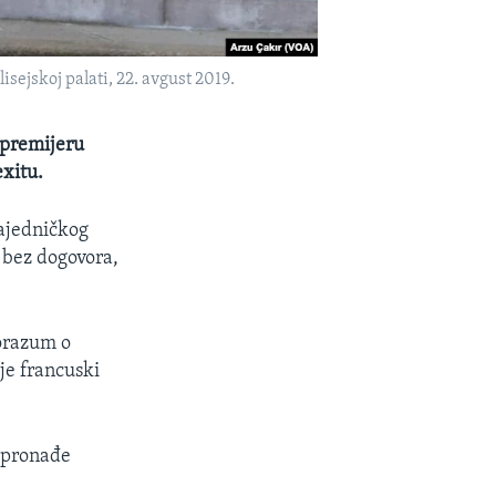
sejskoj palati, 22. avgust 2019.
 premijeru
xitu.
zajedničkog
U bez dogovora,
orazum o
 je francuski
a pronađe