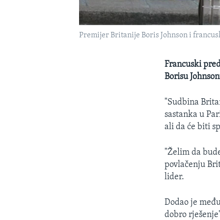
Premijer Britanije Boris Johnson i francus
Francuski pre
Borisu Johnso
"Sudbina Brita
sastanka u Pari
ali da će biti
"Želim da bud
povlačenju Brit
lider.
Dodao je međut
dobro rješenje