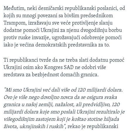
Međutim, neki desničarski republikanski poslanici, od
kojih su mnogi povezani sa bivšim predsednikom
Trampom, izražavaju sve veće protivljenje slanju
dodatne pomoći Ukrajini za njenu dvogodišnju borbu
protiv ruske invazije, ugrožavajući odobrenje pomoći
iako je većina demokratskih predstavnika za to.
Ti republikanci tvrde da ne treba slati dodatnu pomoć
Ukrajini osim ako Kongres SAD ne odobri više
sredstava za bezbjednost domaćih granica.
"Mi smo Ukrajini već dali više od 120 milijardi dolara.
Ovo je više nego dovoljno novca da se osigura svaka
granica u našoj zemlji, nažalost, ali predvidljivo, 120
milijardi dolara koje smo poslali Ukrajini rezultiralo je
višegodišnjim zastojem koji je koštao stotine hiljada
života, ukrajinskih i ruskih"
, rekao je republikanski