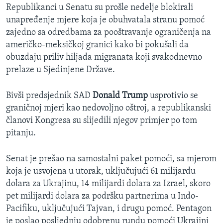
Republikanci u Senatu su prošle nedelje blokirali
unapređenje mjere koja je obuhvatala stranu pomoć
zajedno sa odredbama za pooštravanje ograničenja na
američko-meksičkoj granici kako bi pokušali da
obuzdaju priliv hiljada migranata koji svakodnevno
prelaze u Sjedinjene Države.
Bivši predsjednik SAD
Donald Trump
usprotivio se
graničnoj mjeri kao nedovoljno oštroj, a republikanski
članovi Kongresa su slijedili njegov primjer po tom
pitanju.
Senat je prešao na samostalni paket pomoći, sa mjerom
koja je usvojena u utorak, uključujući 61 milijardu
dolara za Ukrajinu, 14 milijardi dolara za Izrael, skoro
pet milijardi dolara za podršku partnerima u Indo-
Pacifiku, uključujući Tajvan, i drugu pomoć. Pentagon
je poslao posljednju odobrenu rundu pomoći Ukrajini