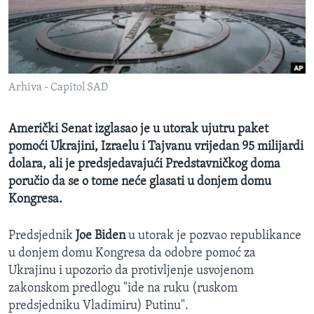
MAGAZIN
O GLASU AMERIKE
Learning English
Arhiva - Capitol SAD
PRATITE NAS
Američki Senat izglasao je u utorak ujutru paket
pomoći Ukrajini, Izraelu i Tajvanu vrijedan 95 milijardi
dolara, ali je predsjedavajući Predstavničkog doma
Jezici
poručio da se o tome neće glasati u donjem domu
Kongresa.
Predsjednik
Joe Biden
u utorak je pozvao republikance
u donjem domu Kongresa da odobre pomoć za
Ukrajinu i upozorio da protivljenje usvojenom
zakonskom predlogu "ide na ruku (ruskom
predsjedniku Vladimiru) Putinu".