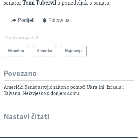
senator
Tomi Tubervil
u ponedeljak u senatu.
Podijeli
Follow us
This item is part of
Aktuelno
Amerika
Najnovije
Povezano
Američki Senat usvojio zakon o pomoći Ukrajini, Izraelu i
Tajvanu. Neizvjesno u donjem domu
Nastavi čitati