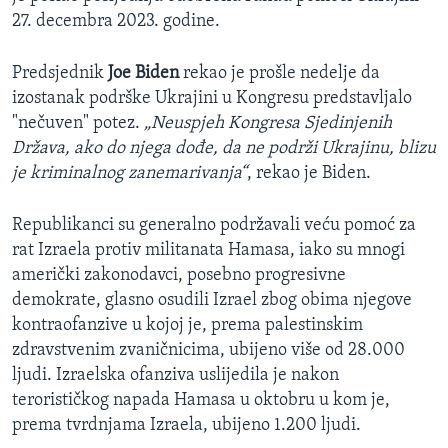
27. decembra 2023. godine.
Predsjednik
Joe Biden
rekao je prošle nedelje da
izostanak podrške Ukrajini u Kongresu predstavljalo
"nečuven" potez.
„Neuspjeh Kongresa Sjedinjenih
Država, ako do njega dođe, da ne podrži Ukrajinu, blizu
je kriminalnog zanemarivanja“
, rekao je Biden.
Republikanci su generalno podržavali veću pomoć za
rat Izraela protiv militanata Hamasa, iako su mnogi
američki zakonodavci, posebno progresivne
demokrate, glasno osudili Izrael zbog obima njegove
kontraofanzive u kojoj je, prema palestinskim
zdravstvenim zvaničnicima, ubijeno više od 28.000
ljudi. Izraelska ofanziva uslijedila je nakon
terorističkog napada Hamasa u oktobru u kom je,
prema tvrdnjama Izraela, ubijeno 1.200 ljudi.