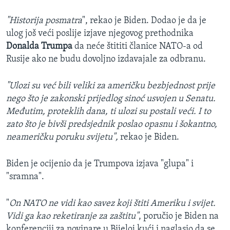
"Historija posmatra
", rekao je Biden. Dodao je da je
ulog još veći poslije izjave njegovog prethodnika
Donalda Trumpa
da neće štititi članice NATO-a od
Rusije ako ne budu dovoljno izdavajale za odbranu.
"Ulozi su već bili veliki za američku bezbjednost prije
nego što je zakonski prijedlog sinoć usvojen u Senatu.
Međutim, proteklih dana, ti ulozi su postali veći. I to
zato što je bivši predsjednik poslao opasnu i šokantno,
neameričku poruku svijetu",
rekao je Biden.
Biden je ocijenio da je Trumpova izjava "glupa" i
"sramna".
"
On NATO ne vidi kao savez koji štiti Ameriku i svijet.
Vidi ga kao reketiranje za zaštitu"
, poručio je Biden na
konferenciji za novinare u Bijeloj kući i naglasio da se