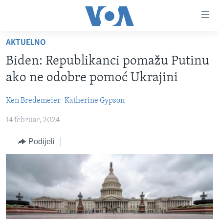
Linkovi
Pređi
na
AKTUELNO
glavni
TV PROGRAM
sadržaj
Biden: Republikanci pomažu Putinu
VIDEO
Pređi
ako ne odobre pomoć Ukrajini
na
FOTOGRAFIJE DANA
glavnu
Ken Bredemeier
Katherine Gypson
VIJESTI
navigaciju
Idi
14 februar, 2024
NAUKA I TEHNOLOGIJA
SJEDINJENE AMERIČKE DRŽAVE
na
SPECIJALNI PROJEKTI
BOSNA I HERCEGOVINA
Podijeli
pretragu
KORUPCIJA
SVIJET
SLOBODA MEDIJA
ŽENSKA STRANA
IZBJEGLIČKA STRANA