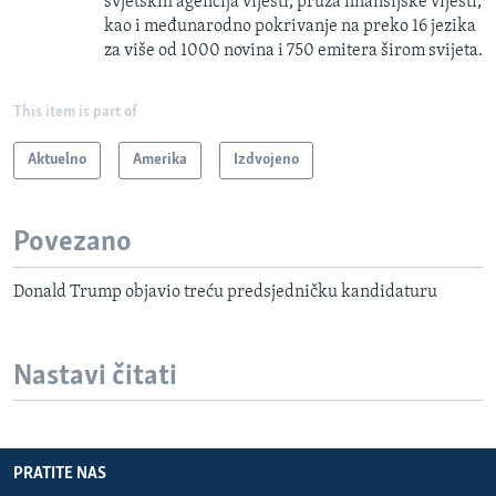
svjetskih agencija vijesti, pruža finansijske vijesti,
kao i međunarodno pokrivanje na preko 16 jezika
za više od 1000 novina i 750 emitera širom svijeta.
This item is part of
Aktuelno
Amerika
Izdvojeno
Povezano
Donald Trump objavio treću predsjedničku kandidaturu
Nastavi čitati
PRATITE NAS