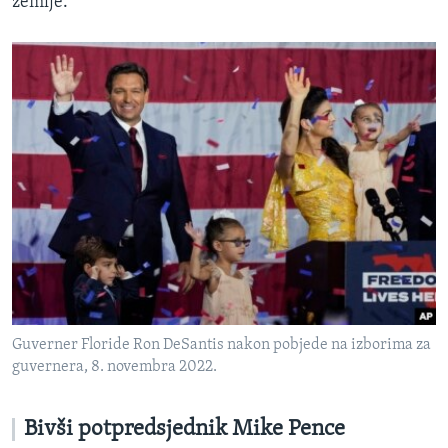
zemlje.
Guverner Floride Ron DeSantis nakon pobjede na izborima za
guvernera, 8. novembra 2022.
Bivši potpredsjednik Mike Pence