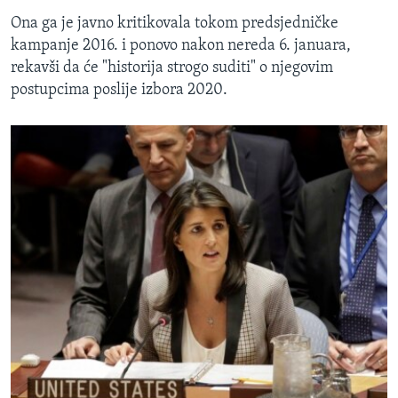
Ona ga je javno kritikovala tokom predsjedničke
kampanje 2016. i ponovo nakon nereda 6. januara,
rekavši da će "historija strogo suditi" o njegovim
postupcima poslije izbora 2020.