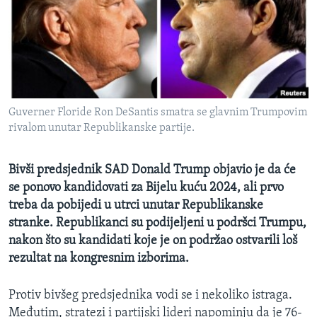
MAGAZIN
O GLASU AMERIKE
Learning English
Guverner Floride Ron DeSantis smatra se glavnim Trumpovim
PRATITE NAS
rivalom unutar Republikanske partije.
Bivši predsjednik SAD Donald Trump objavio je da će
Jezici
se ponovo kandidovati za Bijelu kuću 2024, ali prvo
treba da pobijedi u utrci unutar Republikanske
stranke. Republikanci su podijeljeni u podršci Trumpu,
nakon što su kandidati koje je on podržao ostvarili loš
rezultat na kongresnim izborima.
Protiv bivšeg predsjednika vodi se i nekoliko istraga.
Međutim, stratezi i partijski lideri napominju da je 76-