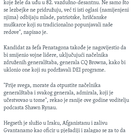
koje žele da uđu u 82. vazdušno-desantnu. Ne samo što
se lezbejke ne pridružuju, već ti isti oglasi (namijenjeni
njima) odbijaju mlade, patriotske, hrišćanske
muškarce koji su tradicionalno popunjavali naše
redove", napisao je.
Kandidat za šefa Penatagona takođe je nagovijestio da
bi smijenio vojne lidere, uključujući načelnika
združenih generalštaba, generala CQ Browna, kako bi
uklonio one koji su podržavali DEI programe.
"Prije svega, morate da otpustite načelnika
generalštaba i svakog generala, admirala, koji je
učestvovao u tome", rekao je ranije ove godine voditelju
podcasta Shawn Rynau.
Hegseth je služio u Iraku, Afganistanu i zalivu
Gvantanamo kao oficir u pješadiji i zalagao se za to da