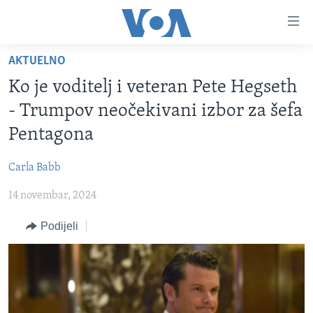
Linkovi
Pređi
na
AKTUELNO
glavni
TV PROGRAM
sadržaj
Ko je voditelj i veteran Pete Hegseth
VIDEO
Pređi
- Trumpov neočekivani izbor za šefa
na
FOTOGRAFIJE DANA
Pentagona
glavnu
VIJESTI
navigaciju
Carla Babb
Idi
NAUKA I TEHNOLOGIJA
SJEDINJENE AMERIČKE DRŽAVE
na
14 novembar, 2024
SPECIJALNI PROJEKTI
BOSNA I HERCEGOVINA
pretragu
KORUPCIJA
Podijeli
SVIJET
SLOBODA MEDIJA
ŽENSKA STRANA
IZBJEGLIČKA STRANA