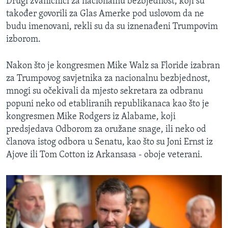
Drugi zvaničnici za nacionalnu bezbjednost, koji su
također govorili za Glas Amerke pod uslovom da ne
budu imenovani, rekli su da su iznenađeni Trumpovim
izborom.
Nakon što je kongresmen Mike Walz sa Floride izabran
za Trumpovog savjetnika za nacionalnu bezbjednost,
mnogi su očekivali da mjesto sekretara za odbranu
popuni neko od etabliranih republikanaca kao što je
kongresmen Mike Rodgers iz Alabame, koji
predsjedava Odborom za oružane snage, ili neko od
članova istog odbora u Senatu, kao što su Joni Ernst iz
Ajove ili Tom Cotton iz Arkansasa - oboje veterani.