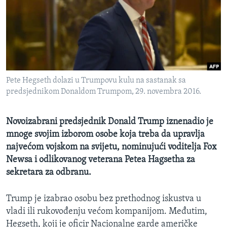
MAGAZIN
O GLASU AMERIKE
Learning English
Pete Hegseth dolazi u Trumpovu kulu na sastanak sa
PRATITE NAS
predsjednikom Donaldom Trumpom, 29. novembra 2016.
Novoizabrani predsjednik Donald Trump iznenadio je
Jezici
mnoge svojim izborom osobe koja treba da upravlja
najvećom vojskom na svijetu, nominujući voditelja Fox
Newsa i odlikovanog veterana Petea Hagsetha za
sekretara za odbranu.
Trump je izabrao osobu bez prethodnog iskustva u
vladi ili rukovođenju većom kompanijom. Međutim,
Hegseth, koji je oficir Nacionalne garde američke