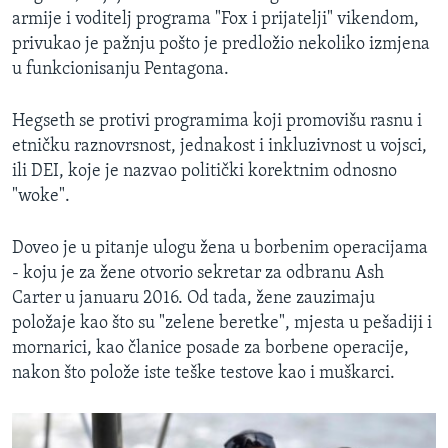
armije i voditelj programa "Fox i prijatelji" vikendom,
privukao je pažnju pošto je predložio nekoliko izmjena
u funkcionisanju Pentagona.
Hegseth se protivi programima koji promovišu rasnu i
etničku raznovrsnost, jednakost i inkluzivnost u vojsci,
ili DEI, koje je nazvao politički korektnim odnosno
"woke".
Doveo je u pitanje ulogu žena u borbenim operacijama
- koju je za žene otvorio sekretar za odbranu Ash
Carter u januaru 2016. Od tada, žene zauzimaju
položaje kao što su "zelene beretke", mjesta u pešadiji i
mornarici, kao članice posade za borbene operacije,
nakon što polože iste teške testove kao i muškarci.