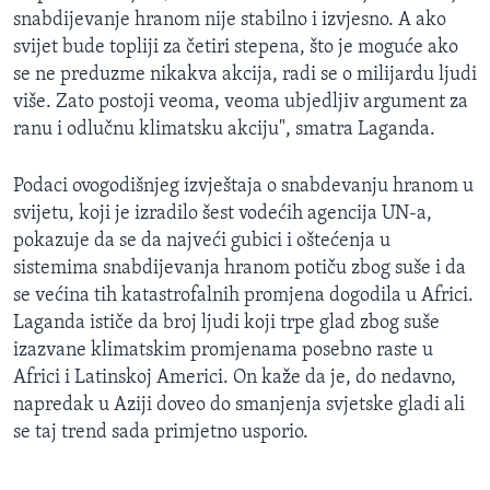
snabdijevanje hranom nije stabilno i izvjesno. A ako
svijet bude topliji za četiri stepena, što je moguće ako
se ne preduzme nikakva akcija, radi se o milijardu ljudi
više. Zato postoji veoma, veoma ubjedljiv argument za
ranu i odlučnu klimatsku akciju", smatra Laganda.
Podaci ovogodišnjeg izvještaja o snabdevanju hranom u
svijetu, koji je izradilo šest vodećih agencija UN-a,
pokazuje da se da najveći gubici i oštećenja u
sistemima snabdijevanja hranom potiču zbog suše i da
se većina tih katastrofalnih promjena dogodila u Africi.
Laganda ističe da broj ljudi koji trpe glad zbog suše
izazvane klimatskim promjenama posebno raste u
Africi i Latinskoj Americi. On kaže da je, do nedavno,
napredak u Aziji doveo do smanjenja svjetske gladi ali
se taj trend sada primjetno usporio.