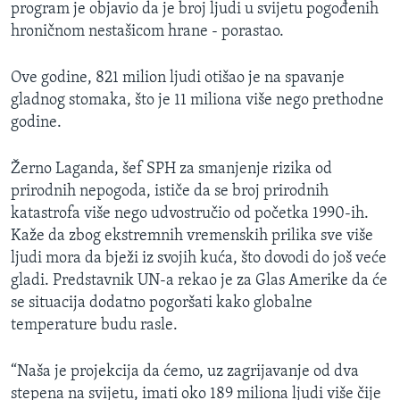
program je objavio da je broj ljudi u svijetu pogođenih
hroničnom nestašicom hrane - porastao.
Ove godine, 821 milion ljudi otišao je na spavanje
gladnog stomaka, što je 11 miliona više nego prethodne
godine.
Žerno Laganda, šef SPH za smanjenje rizika od
prirodnih nepogoda, ističe da se broj prirodnih
katastrofa više nego udvostručio od početka 1990-ih.
Kaže da zbog ekstremnih vremenskih prilika sve više
ljudi mora da bježi iz svojih kuća, što dovodi do još veće
gladi. Predstavnik UN-a rekao je za Glas Amerike da će
se situacija dodatno pogoršati kako globalne
temperature budu rasle.
“Naša je projekcija da ćemo, uz zagrijavanje od dva
stepena na svijetu, imati oko 189 miliona ljudi više čije