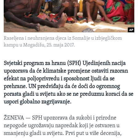
MAGAZIN
O GLASU AMERIKE
Learning English
Raseljena i neuhranjena djeca iz Somalije u izbjegličkom
kampu u Mogadišu, 25. maja 2017.
PRATITE NAS
Svjetski program za hranu (SPH) Ujedinjenih nacija
upozorava da će klimatske promjene ostaviti razoran
Jezici
efekat na poljoprivredu i sposobnost ljudi da se
prehrane. UN predviđaju da će doći do ogromnog
porasta gladi u svijetu ako se ne preduzmu koraci da se
uspori globalno zagrijavanje.
ŽENEVA —
SPH upozorava da sukobi i prirodne
nepogode ugrožavaju napredak koji je ostvaren u
smanjenju gladi u svijetu. Prvi put u više decenija,