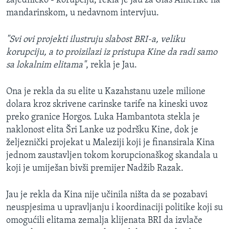
zajedničko - korupciju, rekla je Jau za Glas Amerike na
mandarinskom, u nedavnom intervjuu.
"Svi ovi projekti ilustruju slabost BRI-a, veliku
korupciju, a to proizilazi iz pristupa Kine da radi samo
sa lokalnim elitama"
, rekla je Jau.
Ona je rekla da su elite u Kazahstanu uzele milione
dolara kroz skrivene carinske tarife na kineski uvoz
preko granice Horgos. Luka Hambantota stekla je
naklonost elita Šri Lanke uz podršku Kine, dok je
željeznički projekat u Maleziji koji je finansirala Kina
jednom zaustavljen tokom korupcionaškog skandala u
koji je umiješan bivši premijer Nadžib Razak.
Jau je rekla da Kina nije učinila ništa da se pozabavi
neuspjesima u upravljanju i koordinaciji politike koji su
omogućili elitama zemalja klijenata BRI da izvlače