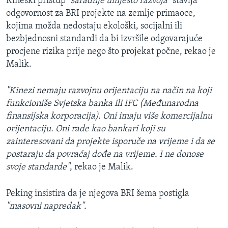
Kineski pristup
"saradnje umjesto razvoja"
stavlja
odgovornost za BRI projekte na zemlje primaoce,
kojima možda nedostaju ekološki, socijalni ili
bezbjednosni standardi da bi izvršile odgovarajuće
procjene rizika prije nego što projekat počne, rekao je
Malik.
"Kinezi nemaju razvojnu orijentaciju na način na koji
funkcioniše Svjetska banka ili IFC (Međunarodna
finansijska korporacija). Oni imaju više komercijalnu
orijentaciju. Oni rade kao bankari koji su
zainteresovani da projekte isporuče na vrijeme i da se
postaraju da povraćaj dođe na vrijeme. I ne donose
svoje standarde"
, rekao je Malik.
Peking insistira da je njegova BRI šema postigla
"masovni napredak".