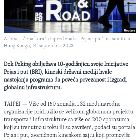
MAGAZIN
O GLASU AMERIKE
Learning English
Arhiva - Žena korača ispred znaka "Pojas i put", na samitu u
Hong Kongu, 14. septembra 2023.
PRATITE NAS
Dok Peking obilježava 10-godišnjicu svoje Inicijative
Pojas i put (BRI), kineski državni mediji hvale
Jezici
nastojanja programa da poveća povezanost i izgradi
globalnu infrastrukturu.
TAIPEI —
Više od 150 zemalja i 32 međunarodne
organizacije pridružilo se velikom globalnom projektu
transporta i infrastrukture sa više od 200 sporazuma
koji su trenutno u toku ili su završeni, podaci su portala
Pojas i put, zvaničnom kineskom sajtu koji promoviše