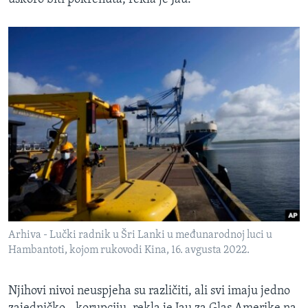
Arhiva - Lučki radnik u Šri Lanki u međunarodnoj luci u
Hambantoti, kojom rukovodi Kina, 16. avgusta 2022.
Njihovi nivoi neuspjeha su različiti, ali svi imaju jedno