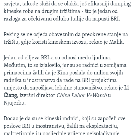
savjeta, takođe služi da se olakša još efikasniji damping
kineske robe na drugim tržištima - što je jedan od
razloga za očekivanu odluku Italije da napusti BRI.
Peking se ne osjeća obaveznim da preokrene stanje na
tržištu, gdje koristi kineskom izvozu, rekao je Malik.
Jedan od ciljeva BRI-a su odnosi među ljudima.
Međutim, to se izjalovilo, jer su se radnici u zemljama
primaocima žalili da je Kina poslala do milion svojih
radnika u inostranstvo da rade na BRI projektima
umjesto da zapošljava lokalno stanovništvo, rekao je
Li
Ćiang
, izvršni direktor
China Labor V+Watch
u
Njujorku.
Dodao je da su se kineski radnici, koji su započeli ove
poslove BRI u inostranstvu, žalili na eksploataciju,
maltretiranje i u posljednje vrijeme neisplaćivanje