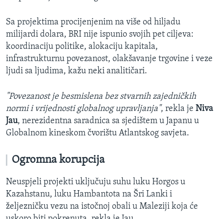
Sa projektima procijenjenim na više od hiljadu
milijardi dolara, BRI nije ispunio svojih pet ciljeva:
koordinaciju politike, alokaciju kapitala,
infrastrukturnu povezanost, olakšavanje trgovine i veze
ljudi sa ljudima, kažu neki analitičari.
"Povezanost je besmislena bez stvarnih zajedničkih
normi i vrijednosti globalnog upravljanja"
, rekla je
Niva
Jau
, nerezidentna saradnica sa sjedištem u Japanu u
Globalnom kineskom čvorištu Atlantskog savjeta.
Ogromna korupcija
Neuspjeli projekti uključuju suhu luku Horgos u
Kazahstanu, luku Hambantota na Šri Lanki i
željezničku vezu na istočnoj obali u Maleziji koja će
uskoro biti pokrenuta, rekla je Jau.