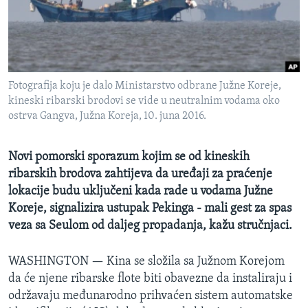
MAGAZIN
O GLASU AMERIKE
Learning English
Fotografija koju je dalo Ministarstvo odbrane Južne Koreje,
kineski ribarski brodovi se vide u neutralnim vodama oko
PRATITE NAS
ostrva Gangva, Južna Koreja, 10. juna 2016.
Novi pomorski sporazum kojim se od kineskih
ribarskih brodova zahtijeva da uređaji za praćenje
Jezici
lokacije budu uključeni kada rade u vodama Južne
Koreje, signalizira ustupak Pekinga - mali gest za spas
veza sa Seulom od daljeg propadanja, kažu stručnjaci.
WASHINGTON —
Kina se složila sa Južnom Korejom
da će njene ribarske flote biti obavezne da instaliraju i
održavaju međunarodno prihvaćen sistem automatske