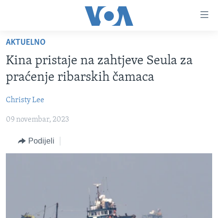
Linkovi
Pređi
na
AKTUELNO
glavni
TV PROGRAM
sadržaj
Kina pristaje na zahtjeve Seula za
VIDEO
Pređi
praćenje ribarskih čamaca
na
FOTOGRAFIJE DANA
glavnu
Christy Lee
VIJESTI
navigaciju
Idi
09 novembar, 2023
NAUKA I TEHNOLOGIJA
SJEDINJENE AMERIČKE DRŽAVE
na
SPECIJALNI PROJEKTI
BOSNA I HERCEGOVINA
Podijeli
pretragu
KORUPCIJA
SVIJET
SLOBODA MEDIJA
ŽENSKA STRANA
IZBJEGLIČKA STRANA