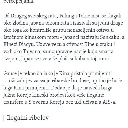
percepcijama.
Od Drugog svetskog rata, Peking i Tokio nisu se slagali
oko zločina Japana tokom rata i izazivali su jedni druge
oko toga ko kontroliše grupu nenaseljenih ostrva u
Istočnom kineskom moru - Japanci nazivaju Senkaku, a
Kinezi Diaoyu. Uz sve veću aktivnost Kine u zraku i
vodi oko Tajvana, samoupravne nacije koju smatra
svojom, Japan se sve više plaši sukoba u toj areni.
Gause je rekao da iako je Kina pristala primijeniti
stroži zahtjev za svoje ribarske brodove, upitno je hoće
li ga Kina primijeniti. Dodao je da je najveća briga
Južne Koreje kineski brodovi koji vrše ilegalne
transfere u Sjevernu Koreju bez uključivanja AIS-a.
Ilegalni ribolov