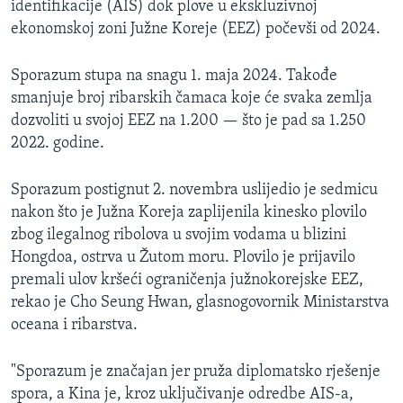
identifikacije (AIS) dok plove u ekskluzivnoj
ekonomskoj zoni Južne Koreje (EEZ) počevši od 2024.
Sporazum stupa na snagu 1. maja 2024. Takođe
smanjuje broj ribarskih čamaca koje će svaka zemlja
dozvoliti u svojoj EEZ na 1.200 — što je pad sa 1.250
2022. godine.
Sporazum postignut 2. novembra uslijedio je sedmicu
nakon što je Južna Koreja zaplijenila kinesko plovilo
zbog ilegalnog ribolova u svojim vodama u blizini
Hongdoa, ostrva u Žutom moru. Plovilo je prijavilo
premali ulov kršeći ograničenja južnokorejske EEZ,
rekao je Cho Seung Hwan, glasnogovornik Ministarstva
oceana i ribarstva.
"Sporazum je značajan jer pruža diplomatsko rješenje
spora, a Kina je, kroz uključivanje odredbe AIS-a,