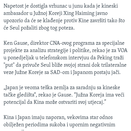
Napetost je dostigla vrhunac u junu kada je kineski
ambasador u Južnoj Koreji Xing Haiming javno
upozorio da će se klađenje protiv Kine završiti tako što
će Seul požaliti zbog tog poteza.
Ken Gause, direktor CNA-ovog programa za specijalne
projekte za analizu strategije i politike, rekao je za VOA
u ponedjeljak u telefonskom intervjuu da Peking traži
"put" da privuče Seul bliže svojoj strani dok trilateralne
veze Južne Koreje sa SAD-om i Japanom postaju jači.
„Japan je veoma teška zemlja za saradnju sa kineske
tačke gledišta“, rekao je Gause. “Južna Koreja ima veći
potencijal da Kina može ostvariti svoj utjecaj.”
Kina i Japan imaju naporan, vekovima star odnos
obilježen periodima sukoba i upornim negativnim