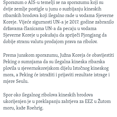
Sporazum o AIS-u temelji se na sporazumu koji su
dvije zemlje postigle u junu o suzbijanju kineskih
ribarskih brodova koji ilegalno rade u vodama Sjeverne
Koreje. Vijeće sigurnosti UN-a je 2017. godine zabranilo
državama članicama UN-a da pecaju u vodama
Sjeverne Koreje u pokušaju da spriječi Pjongjang da
dobije stranu valutu prodajom prava na ribolov.
Prema junskom sporazumu, Južna Koreja će obavijestiti
Peking o sumnjama da su ilegalna kineska ribarska
plovila u sjevernokorejskom dijelu Istočnog kineskog
mora, a Peking će istražiti i prijaviti rezultate istrage i
mjere Seulu.
Spor oko ilegalnog ribolova kineskih brodova
ukorijenjen je u preklapanju zahtjeva za EEZ u Žutom
moru, kaže Roehrig.