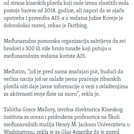
od strane kineskih plovila koji rade izvan vlastitih voda
postoje barem od 2018. godine, ali napori da se ojača
upotreba i provedba AIS-a u vodama Južne Koreje je
dobrodošao razvoj, rekao je Farthing.
Međunarodna pomorska organizacija zahtijeva da svi
brodovi s 300 ili više bruto tonaže koji putuju u
međunarodnim vodama koriste AIS.
Međutim, “još je pred nama značajan put, budući da
većina nacija još ne nalaže javno praćenje ribarskih
plovila niti daje javne informacije u vezi s ovlaštenjima
za aktivnosti svoje flote na moru”, rekla je.
Tabitha Grace Mallory, izvršna direktorica Kineskog
instituta za ocean i pridružena profesorica na Školi
međunarodnih studija Henry M. Jackson Univerziteta u
Washingtonu, rekla je za Glas Amerike da je pored