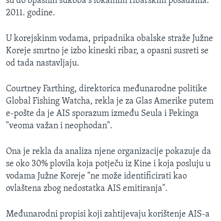
su do opasnih sukoba s lokalnim ribarskim posadama.
2011. godine.
U korejskinm vodama, pripadnika obalske straže Južne
Koreje smrtno je izbo kineski ribar, a opasni susreti se
od tada nastavljaju.
Courtney Farthing, direktorica međunarodne politike
Global Fishing Watcha, rekla je za Glas Amerike putem
e-pošte da je AIS sporazum između Seula i Pekinga
"veoma važan i neophodan".
Ona je rekla da analiza njene organizacije pokazuje da
se oko 30% plovila koja potječu iz Kine i koja posluju u
vodama Južne Koreje "ne može identificirati kao
ovlaštena zbog nedostatka AIS emitiranja".
Međunarodni propisi koji zahtijevaju korištenje AIS-a