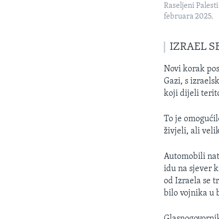
Raseljeni Palest
februara 2025.
IZRAEL S
Novi korak pos
Gazi, s izrael
koji dijeli terit
To je omogućil
živjeli, ali ve
Automobili nat
idu na sjever 
od Izraela se t
bilo vojnika u 
Glasnogovornik