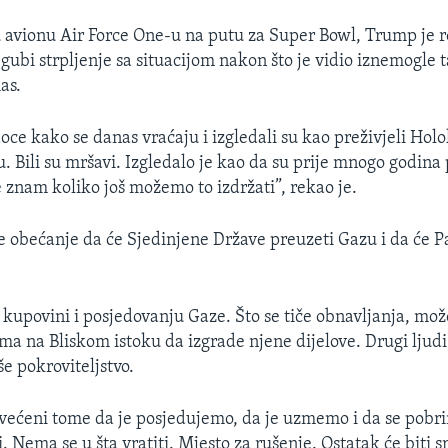
u avionu Air Force One-u na putu za Super Bowl, Trump je 
gubi strpljenje sa situacijom nakon što je vidio iznemogle t
as.
ce kako se danas vraćaju i izgledali su kao preživjeli Holok
 Bili su mršavi. Izgledalo je kao da su prije mnogo godina 
e znam koliko još možemo to izdržati”, rekao je.
e obećanje da će Sjedinjene Države preuzeti Gazu i da će Pa
kupovini i posjedovanju Gaze. Što se tiče obnavljanja, mož
a na Bliskom istoku da izgrade njene dijelove. Drugi ljud
še pokroviteljstvo.
većeni tome da je posjedujemo, da je uzmemo i da se pobr
 Nema se u šta vratiti. Mjesto za rušenje. Ostatak će biti s