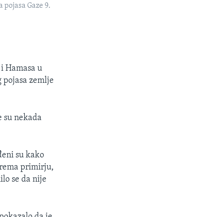
a pojasa Gaze 9.
a i Hamasa u
g pojasa zemlje
je su nekada
đeni su kako
Prema primirju,
lo se da nije
pokazalo da je