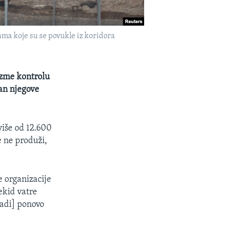
ama koje su se povukle iz koridora
uzme kontrolu
van njegove
više od 12.600
e ne produži,
ne organizacije
ekid vatre
ladi] ponovo