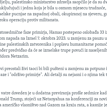
elju, palestinsko ministarstvo zdravlja saopćilo je da su d
ključujući i jednu koja je bila u osmom mjesecu trudnoće,
raelske pucnjae na zapadnoj obali, okupiranoj na sjeveru, g
roku operaciju protiv militanata.
tosedmične faze primirja, Hamas postepeno oslobađa 33 i
om napada na Izrael 7. oktobra 2023. u zamjenu za pauzu u
tine palestinskih zatvorenika i poplavu humanitarne pomoć
ođer predviđao da će se izraelske trupe povući iz naseljeni
ridora Netzarim.
svi preostali živi taoci bi bili pušteni u zamjenu za potpuno 
aze i "održivo primirje". Ali detalji su nejasni i o njima tek
 vatre doveden je u dodatna previranja prošle sedmice kad
nald Trump, stojeći uz Netanyahua na konferenciji za novin
a američko vlasništvo nad Gazom na kraju rata, a kasnije je 