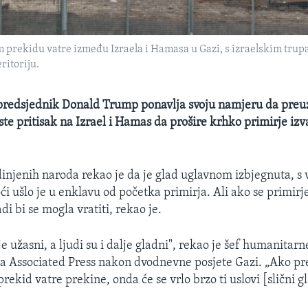
m prekidu vatre između Izraela i Hamasa u Gazi, s izraelskim trup
ritoriju.
predsjednik Donald Trump ponavlja svoju namjeru da pre
te pritisak na Izrael i Hamas da prošire krhko primirje iz
injenih naroda rekao je da je glad uglavnom izbjegnuta, s 
 ušlo je u enklavu od početka primirja. Ali ako se primirj
adi bi se mogla vratiti, rekao je.
lje užasni, a ljudi su i dalje gladni", rekao je šef humanitar
a Associated Press nakon dvodnevne posjete Gazi. „Ako pr
rekid vatre prekine, onda će se vrlo brzo ti uslovi [slični g