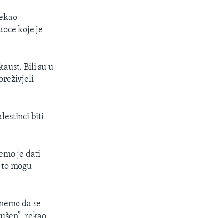
rekao
aoce koje je
aust. Bili su u
preživjeli
lestinci biti
emo je dati
i to mogu
inemo da se
rušen”, rekao