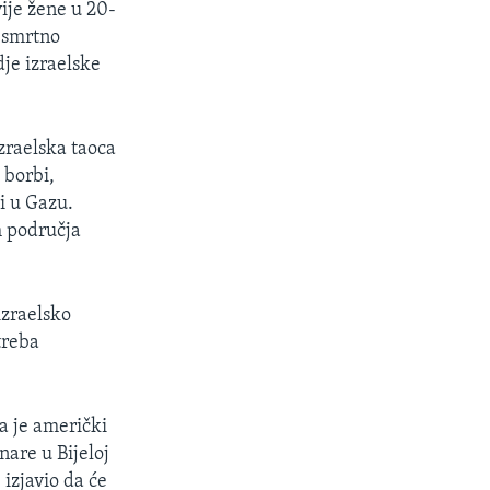
vije žene u 20-
 smrtno
dje izraelske
zraelska taoca
 borbi,
i u Gazu.
h područja
izraelsko
 treba
a je američki
are u Bijeloj
izjavio da će