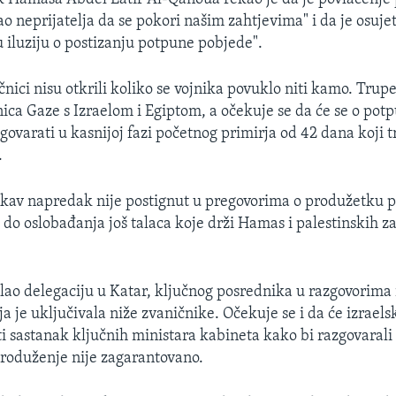
o neprijatelja da se pokori našim zahtjevima" i da je osujet
iluziju o postizanju potpune pobjede".
čnici nisu otkrili koliko se vojnika povuklo niti kamo. Trup
nica Gaze s Izraelom i Egiptom, a očekuje se da će se o po
govarati u kasnijoj fazi početnog primirja od 42 dana koji t
.
akav napredak nije postignut u pregovorima o produžetku pr
i do oslobađanja još talaca koje drži Hamas i palestinskih z
lao delegaciju u Katar, ključnog posrednika u razgovorim
ija je uključivala niže zvaničnike. Očekuje se i da će izraelsk
i sastanak ključnih ministara kabineta kako bi razgovarali 
 produženje nije zagarantovano.