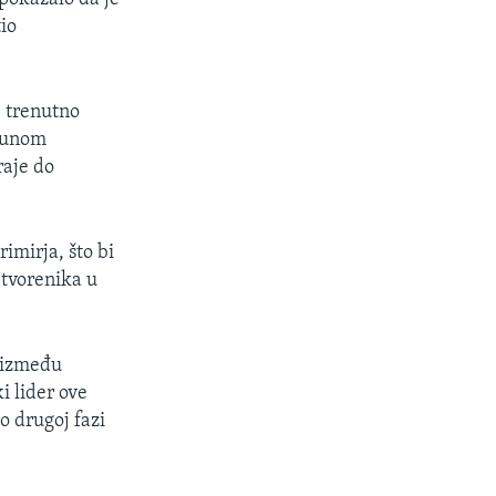
io
e trenutno
tpunom
raje do
imirja, što bi
atvorenika u
a između
i lider ove
o drugoj fazi