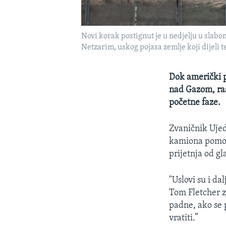
Novi korak postignut je u nedjelju u slabo
Netzarim, uskog pojasa zemlje koji dijeli te
Dok američki 
nad Gazom, ras
početne faze.
Zvaničnik Ujed
kamiona pomoći
prijetnja od gl
"Uslovi su i da
Tom Fletcher z
padne, ako se p
vratiti.”