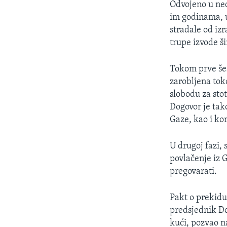
Odvojeno u nedj
im godinama, u
stradale od iz
trupe izvode ši
Tokom prve šes
zarobljena tok
slobodu za sto
Dogovor je tak
Gaze, kao i ko
U drugoj fazi, 
povlačenje iz G
pregovarati.
Pakt o prekidu
predsjednik Do
kući, pozvao n