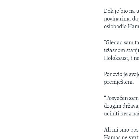
Dok je bio na 
novinarima da 
oslobodio Ham
“Gledao sam tao
užasnom stanju.
Holokaust, i n
Ponovio je svoj
premješteni.
“Posvećen sam 
drugim državam
učiniti kroz na
Ali mi smo pos
Hamas ne vrati.