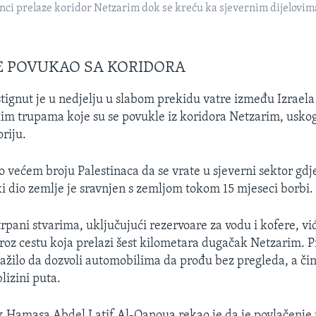
inci prelaze koridor Netzarim dok se kreću ka sjevernim dijelovim
E POVUKAO SA KORIDORA
tignut je u nedjelju u slabom prekidu vatre između Izrael
skim trupama koje su se povukle iz koridora Netzarim, usko
oriju.
o većem broju Palestinaca da se vrate u sjeverni sektor gd
liki dio zemlje je sravnjen s zemljom tokom 15 mjeseci borbi.
rpani stvarima, uključujući rezervoare za vodu i kofere, vi
kroz cestu koja prelazi šest kilometara dugačak Netzarim. 
ražilo da dozvoli automobilima da prođu bez pregleda, a čini
blizini puta.
 Hamasa Abdel Latif Al-Qanoua rekao je da je povlačenje 