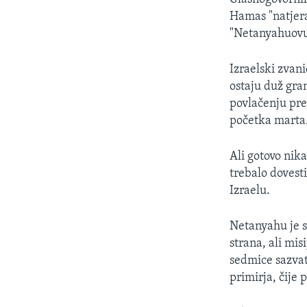
Hamas "natjera
"Netanyahuovu 
Izraelski zvani
ostaju duž gra
povlačenju pre
početka marta
Ali gotovo nik
trebalo dovest
Izraelu.
Netanyahu je s
strana, ali mis
sedmice sazvat
primirja, čije