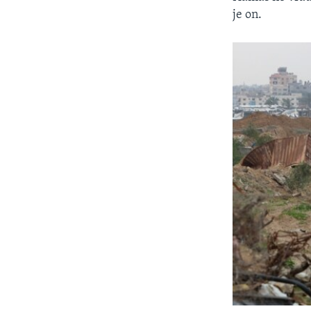
je on.