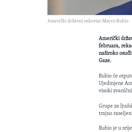
Američki državni sekretar Marco Rubio
Američki držav
februara, reka
naširoko osuđi
Gaze.
Rubio će otput
Ujedinjene Ara
visoki zvaničn
Grupe za ljudsk
trajno raselje
Rubio je u srij