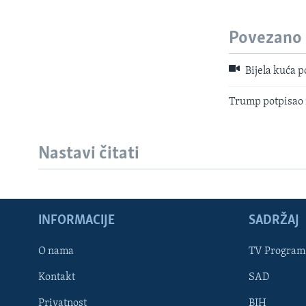
Povezano
Bijela kuća p
Trump potpisao
Nastavi čitati
INFORMACIJE
SADRŽAJ
Learning English
O nama
TV Program
Kontakt
SAD
PRATITE NAS
Privatnost
BIH