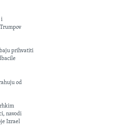
 i
i Trumpov
baju prihvatiti
dbacile
rahuju od
krhkim
ci, navodi
je Izrael