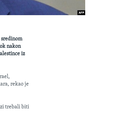
e sredinom
stok nakon
lestince iz
rael,
ara, rekao je
i trebali biti