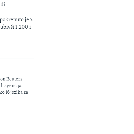
di.
pokrenuto je 7.
ubivši 1.200 i
son Reuters
ih agencija
ko 16 jezika za