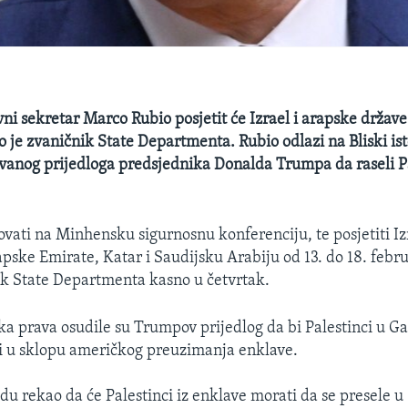
ni sekretar Marco Rubio posjetit će Izrael i arapske držav
o je zvaničnik State Departmenta. Rubio odlazi na Bliski i
vanog prijedloga predsjednika Donalda Trumpa da raseli Pa
ovati na Minhensku sigurnosnu konferenciju, te posjetiti Iz
pske Emirate, Katar i Saudijsku Arabiju od 13. do 18. febru
ik State Departmenta kasno u četvrtak.
a prava osudile su Trumpov prijedlog da bi Palestinci u Gaz
ni u sklopu američkog preuzimanja enklave.
edu rekao da će Palestinci iz enklave morati da se presele u