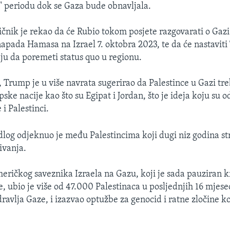
 periodu dok se Gaza bude obnavljala.
čnik je rekao da će Rubio tokom posjete razgovarati o Gazi
apada Hamasa na Izrael 7. oktobra 2023, te da će nastavit
ju da poremeti status quo u regionu.
 Trump je u više navrata sugerirao da Palestince u Gazi tre
ske nacije kao što su Egipat i Jordan, što je ideja koju su o
i Palestinci.
log odjeknuo je među Palestincima koji dugi niz godina st
ivanja.
eričkog saveznika Izraela na Gazu, koji je sada pauziran 
, ubio je više od 47.000 Palestinaca u posljednjih 16 mjese
ravlja Gaze, i izazvao optužbe za genocid i ratne zločine ko