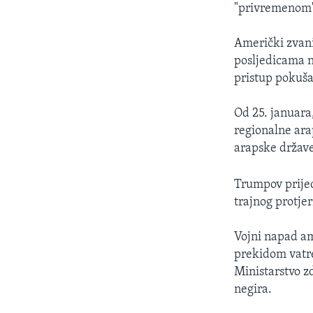
"privremenom"
Američki zvani
posljedicama n
pristup pokuša
Od 25. januara,
regionalne arap
arapske države 
Trumpov prijed
trajnog protjer
Vojni napad am
prekidom vatre
Ministarstvo zd
negira.