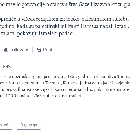
o raselio gotovo cijelo stanovništvo Gaze i izazvao krizu gla
oproliće u višedecenijskom izraelsko-palestinskom sukobu 
godine, kada su palestinski militanti Hamasa napali Izrael, 
 talaca, pokazuju izraelski podaci.
Follow us
Print
TERS
ers je novinska agencija osnovana 1851. godine u vlasništvu Thom
oration sa sjedištem u Torontu, Kanada. Jedna od najvećih svjetsk
sti, pruža finansijske vijesti, kao i međunarodno pokrivanje na pre
 od 1000 novina i 750 emitera širom svijeta.
Svijet
Najnovije