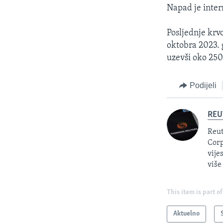
Napad je intern
Posljednje krv
oktobra 2023. 
uzevši oko 250
Podijeli
REU
Reut
Corp
vije
više
This item is part of
Aktuelno