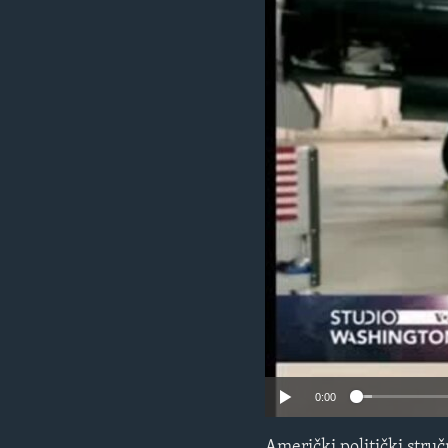
MAGAZIN
O GLASU AMERIKE
0:00
Američki politički stru