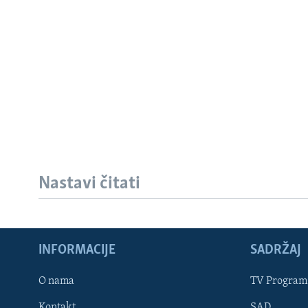
Nastavi čitati
Learning English
INFORMACIJE
SADRŽAJ
PRATITE NAS
O nama
TV Program
Kontakt
SAD