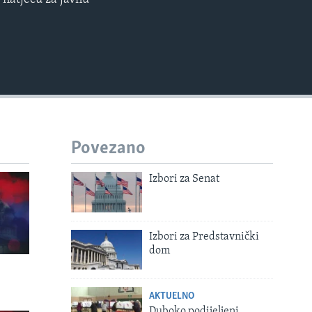
EMBED
Povezano
Izbori za Senat
Izbori za Predstavnički
dom
AKTUELNO
Duboko podijeljeni