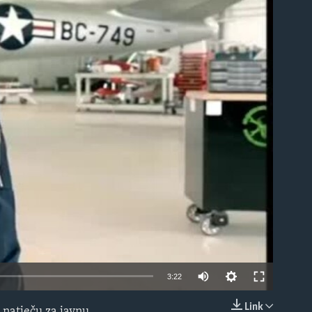
able
3:22
Link
 natječu za javnu