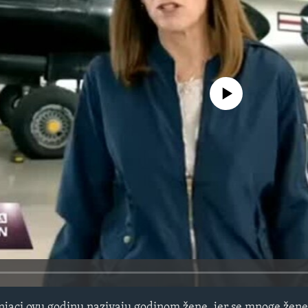
No media source currently avail
čnjaci ovu godinu nazivaju godinom žene, jer se mnoge žene