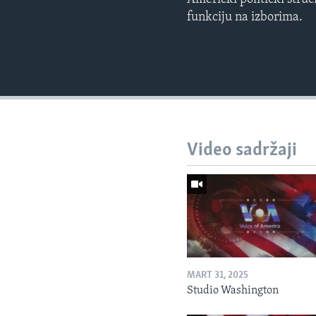
funkciju na izborima.
Video sadržaji
MART 31, 2025
Studio Washington