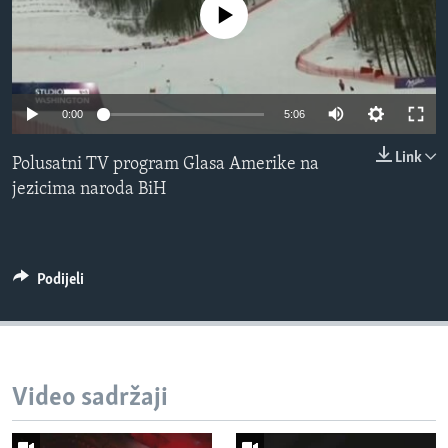
No media source currently available
MAGAZIN
O GLASU AMERIKE
Learning English
0:00
5:06
Link
PRATITE NAS
Polusatni TV program Glasa Amerike na
jezicima naroda BiH
Jezici
Podijeli
Video sadržaji