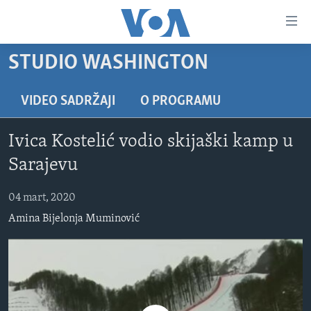
Linkovi
Pređi
na
STUDIO WASHINGTON
glavni
TV PROGRAM
sadržaj
VIDEO
Pređi
VIDEO SADRŽAJI
O PROGRAMU
na
FOTOGRAFIJE DANA
glavnu
Ivica Kostelić vodio skijaški kamp u
VIJESTI
navigaciju
Sarajevu
Idi
NAUKA I TEHNOLOGIJA
SJEDINJENE AMERIČKE DRŽAVE
na
04 mart, 2020
SPECIJALNI PROJEKTI
BOSNA I HERCEGOVINA
pretragu
Amina Bijelonja Muminović
KORUPCIJA
SVIJET
SLOBODA MEDIJA
ŽENSKA STRANA
IZBJEGLIČKA STRANA