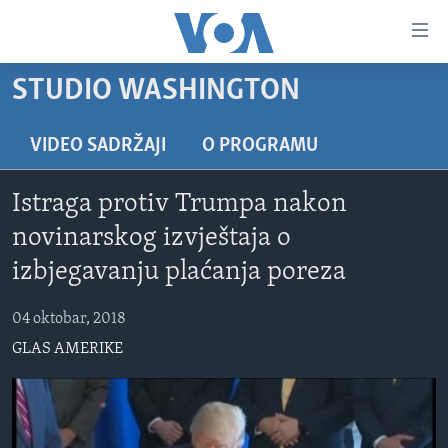
Linkovi
Pređi
na
STUDIO WASHINGTON
glavni
TV PROGRAM
sadržaj
VIDEO
Pređi
VIDEO SADRŽAJI
O PROGRAMU
na
FOTOGRAFIJE DANA
glavnu
Istraga protiv Trumpa nakon
VIJESTI
navigaciju
novinarskog izvještaja o
Idi
NAUKA I TEHNOLOGIJA
SJEDINJENE AMERIČKE DRŽAVE
izbjegavanju plaćanja poreza
na
SPECIJALNI PROJEKTI
BOSNA I HERCEGOVINA
pretragu
04 oktobar, 2018
KORUPCIJA
SVIJET
GLAS AMERIKE
SLOBODA MEDIJA
ŽENSKA STRANA
IZBJEGLIČKA STRANA