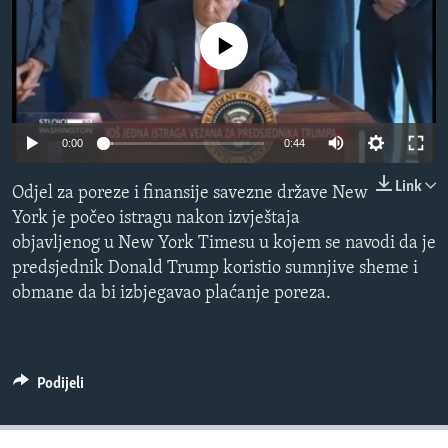
MAGAZIN
No media source currently available
O GLASU AMERIKE
Learning English
0:00
0:44
PRATITE NAS
Link
Odjel za poreze i finansije savezne države New
York je počeo istragu nakon izvještaja
objavljenog u New York Timesu u kojem se navodi da je
Jezici
predsjednik Donald Trump koristio sumnjive sheme i
obmane da bi izbjegavao plaćanje poreza.
Podijeli