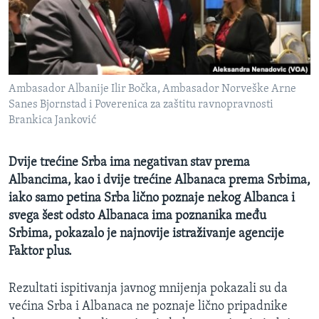
MAGAZIN
O GLASU AMERIKE
Learning English
Ambasador Albanije Ilir Bočka, Ambasador Norveške Arne
Sanes Bjornstad i Poverenica za zaštitu ravnopravnosti
PRATITE NAS
Brankica Janković
Dvije trećine Srba ima negativan stav prema
Albancima, kao i dvije trećine Albanaca prema Srbima,
Jezici
iako samo petina Srba lično poznaje nekog Albanca i
svega šest odsto Albanaca ima poznanika među
Srbima, pokazalo je najnovije istraživanje agencije
Faktor plus.
Rezultati ispitivanja javnog mnijenja pokazali su da
većina Srba i Albanaca ne poznaje lično pripadnike