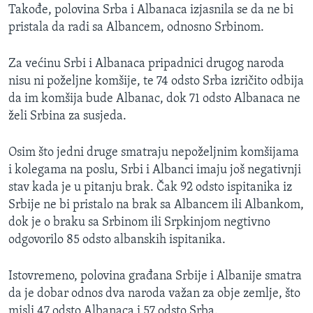
Takođe, polovina Srba i Albanaca izjasnila se da ne bi
pristala da radi sa Albancem, odnosno Srbinom.
Za većinu Srbi i Albanaca pripadnici drugog naroda
nisu ni poželjne komšije, te 74 odsto Srba izričito odbija
da im komšija bude Albanac, dok 71 odsto Albanaca ne
želi Srbina za susjeda.
Osim što jedni druge smatraju nepoželjnim komšijama
i kolegama na poslu, Srbi i Albanci imaju još negativnji
stav kada je u pitanju brak. Čak 92 odsto ispitanika iz
Srbije ne bi pristalo na brak sa Albancem ili Albankom,
dok je o braku sa Srbinom ili Srpkinjom negtivno
odgovorilo 85 odsto albanskih ispitanika.
Istovremeno, polovina građana Srbije i Albanije smatra
da je dobar odnos dva naroda važan za obje zemlje, što
misli 47 odsto Albanaca i 57 odsto Srba.