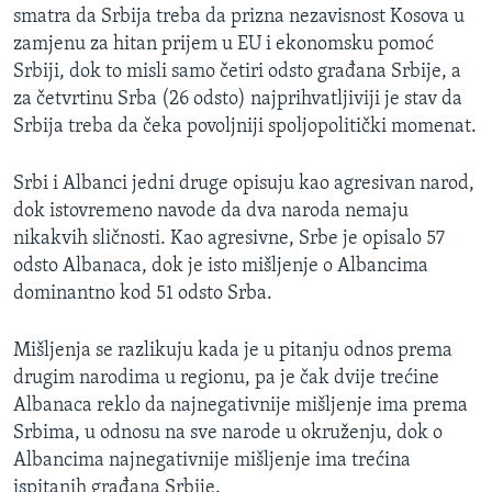
smatra da Srbija treba da prizna nezavisnost Kosova u
zamjenu za hitan prijem u EU i ekonomsku pomoć
Srbiji, dok to misli samo četiri odsto građana Srbije, a
za četvrtinu Srba (26 odsto) najprihvatljiviji je stav da
Srbija treba da čeka povoljniji spoljopolitički momenat.
Srbi i Albanci jedni druge opisuju kao agresivan narod,
dok istovremeno navode da dva naroda nemaju
nikakvih sličnosti. Kao agresivne, Srbe je opisalo 57
odsto Albanaca, dok je isto mišljenje o Albancima
dominantno kod 51 odsto Srba.
Mišljenja se razlikuju kada je u pitanju odnos prema
drugim narodima u regionu, pa je čak dvije trećine
Albanaca reklo da najnegativnije mišljenje ima prema
Srbima, u odnosu na sve narode u okruženju, dok o
Albancima najnegativnije mišljenje ima trećina
ispitanih građana Srbije.