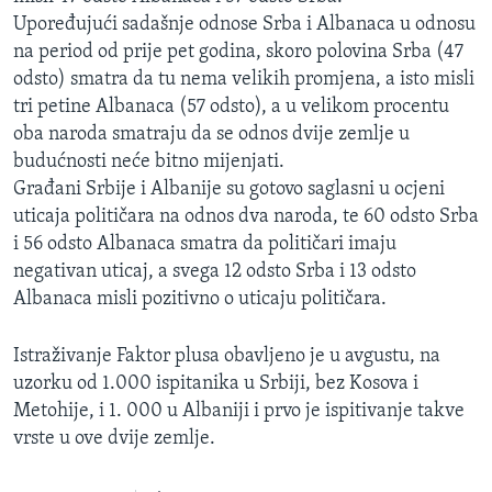
Upoređujući sadašnje odnose Srba i Albanaca u odnosu
na period od prije pet godina, skoro polovina Srba (47
odsto) smatra da tu nema velikih promjena, a isto misli
tri petine Albanaca (57 odsto), a u velikom procentu
oba naroda smatraju da se odnos dvije zemlje u
budućnosti neće bitno mijenjati.
Građani Srbije i Albanije su gotovo saglasni u ocjeni
uticaja političara na odnos dva naroda, te 60 odsto Srba
i 56 odsto Albanaca smatra da političari imaju
negativan uticaj, a svega 12 odsto Srba i 13 odsto
Albanaca misli pozitivno o uticaju političara.
Istraživanje Faktor plusa obavljeno je u avgustu, na
uzorku od 1.000 ispitanika u Srbiji, bez Kosova i
Metohije, i 1. 000 u Albaniji i prvo je ispitivanje takve
vrste u ove dvije zemlje.