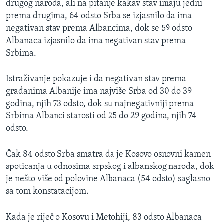
drugog naroda, ali na pitanje kakav stav imaju jedni
prema drugima, 64 odsto Srba se izjasnilo da ima
negativan stav prema Albancima, dok se 59 odsto
Albanaca izjasnilo da ima negativan stav prema
Srbima.
Istraživanje pokazuje i da negativan stav prema
građanima Albanije ima najviše Srba od 30 do 39
godina, njih 73 odsto, dok su najnegativniji prema
Srbima Albanci starosti od 25 do 29 godina, njih 74
odsto.
Čak 84 odsto Srba smatra da je Kosovo osnovni kamen
spoticanja u odnosima srpskog i albanskog naroda, dok
je nešto više od polovine Albanaca (54 odsto) saglasno
sa tom konstatacijom.
Kada je riječ o Kosovu i Metohiji, 83 odsto Albanaca