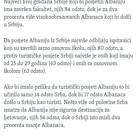
Najveći broj građana Srbije koji bi posjetili Albaniju
ima završen fakultet, njih 84 odsto, dok je za dva
procenta više visokoobrazovanih Albanaca koji bi došli
u Srbiju.
Da posjete Albaniju iz Srbije najviše odbijaju ispitanici
koji su završili samo osnovnu školu, njih 80 odsto, a
protiv turističke posjete Srbiji najviše je onih koji imaju
od 25 do 29 godina (63 odsto) i onih sa osnovnom
školom (63 odsto).
Ako bi imalo priliku da turistički posjeti Albaniju to bi
učinilo samo 14 odsto Srba, dok bi 17 odsto Albanaca
došlo u Srbiju kao turisti. Nešto više od polovine Srba
smatra da Albanija nije sigurna destinacija za
ljetovanje, njih 56 odsto, dok o Srbiji isto misli dva
procenta manje Albanaca.