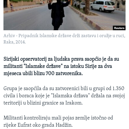
MAGAZIN
O GLASU AMERIKE
Learning English
Arhiv - Pripadnik Islamske države drži zastavu i oružje u ruci,
Raka, 2014.
PRATITE NAS
Sirijski opservatorij za ljudska prava saopćio je da su
militanti "Islamske države" na istoku Sirije za dva
Jezici
mjeseca ubili blizu 700 zatvorenika.
Grupa je saopćila da su zatvorenici bili u grupi od 1.350
civila i boraca koje je "Islamska država" držala na svojoj
teritoriji u blizini granice sa Irakom.
Militanti kontroliraju mali pojas zemlje istočno od
rijeke Eufrat oko grada Hadžin.