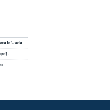
na iz Izraela
opcija
zu