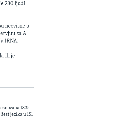
je 230 ljudi
su neovisne u
tervjuu za Al
ja IRNA.
a ih je
 osnovana 1835.
šest jezika u 151