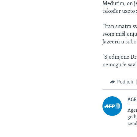
Međutim, on je
također uzeto 
"Iran smatra s
svom mišljenju
Jazeeru u subo
"Sjedinjene Dr
nemoguće savla
Podijeli
AGE
Agen
godi
zeml