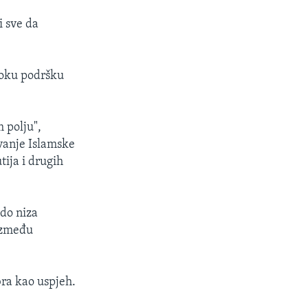
i sve da
iroku podršku
 polju",
avanje Islamske
ija i drugih
 do niza
 između
bra kao uspjeh.