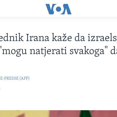
ednik Irana kaže da izrael
 "mogu natjerati svakoga" d
e
E-PRESSE (AFP)
3