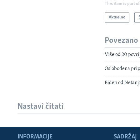
This item is part of
Aktuelno
Povezano
Više od 20 povri
Oslobođena pripa
Biden od Netanja
Nastavi čitati
INFORMACIJE
SADRŽAJ