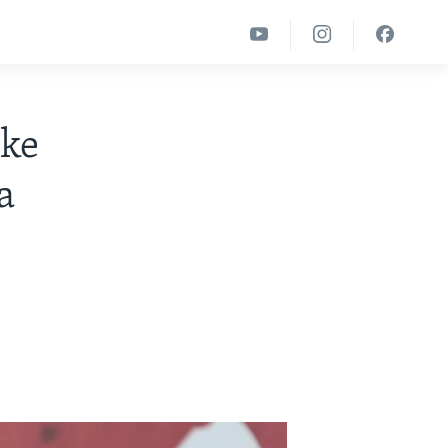
ske
a