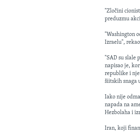
"Zločini cionis
preduzmu akcij
"Washington od 
Izraelu", rekao
"SAD su slale 
napisao je, kor
republike i nj
šiitskih snaga u
Iako nije odmah
napada na amer
Hezbolaha i iz
Iran, koji fin