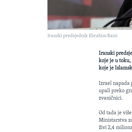
Iranski predsjednik Ebrahim Raisi
Iranski predsj
koje je u toku
koje je Islams
Izrael napada 
upali preko gra
zvaničnici.
Od tada je viš
Ministarstva z
živi 2,4 miliona