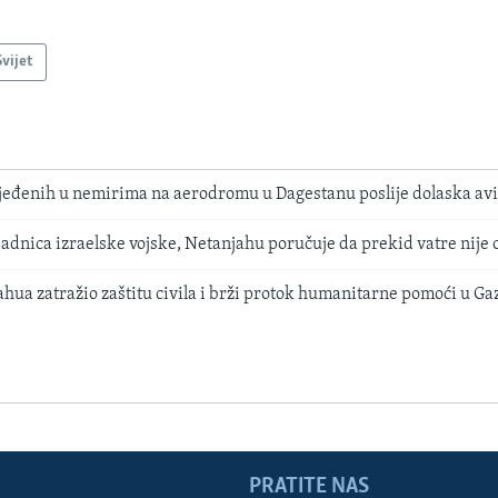
Svijet
jeđenih u nemirima na aerodromu u Dagestanu poslije dolaska avio
dnica izraelske vojske, Netanjahu poručuje da prekid vatre nije 
hua zatražio zaštitu civila i brži protok humanitarne pomoći u Ga
PRATITE NAS