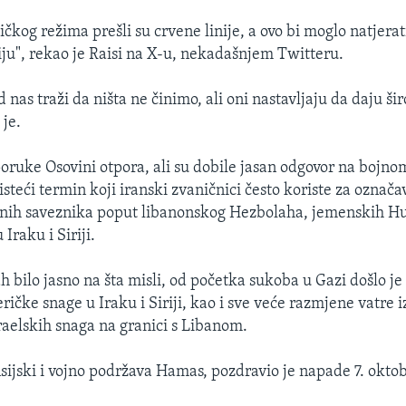
tičkog režima prešli su crvene linije, a ovo bi moglo natjerat
u", rekao je Raisi na X-u, nekadašnjem Twitteru.
nas traži da ništa ne činimo, ali oni nastavljaju da daju š
 je.
poruke Osovini otpora, ali su dobile jasan odgovor na bojnom
isteći termin koji iranski zvaničnici često koriste za označ
enih saveznika poput libanonskog Hezbolaha, jemenskih Hut
 Iraku i Siriji.
 bilo jasno na šta misli, od početka sukoba u Gazi došlo je
ičke snage u Iraku i Siriji, kao i sve veće razmjene vatre
raelskih snaga na granici s Libanom.
ansijski i vojno podržava Hamas, pozdravio je napade 7. okto