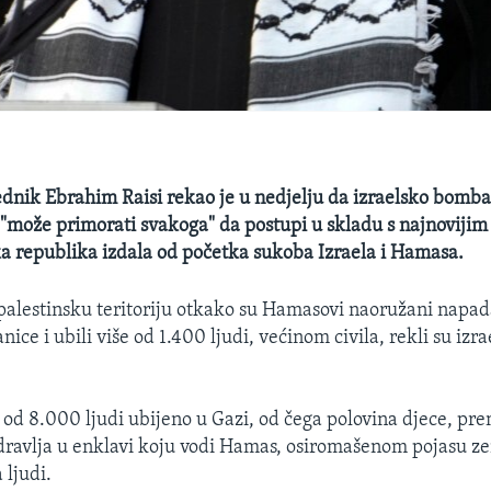
ednik Ebrahim Raisi rekao je u nedjelju da izraelsko bomb
, "može primorati svakoga" da postupi u skladu s najnovij
ka republika izdala od početka sukoba Izraela i Hamasa.
palestinsku teritoriju otkako su Hamasovi naoružani napada
nice i ubili više od 1.400 ljudi, većinom civila, rekli su izra
e od 8.000 ljudi ubijeno u Gazi, od čega polovina djece, p
dravlja u enklavi koju vodi Hamas, osiromašenom pojasu z
 ljudi.