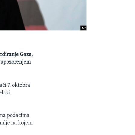
ardiranje Gaze,
im upozorenjem
či 7. oktobra
elski
rema podacima
emlje na kojem