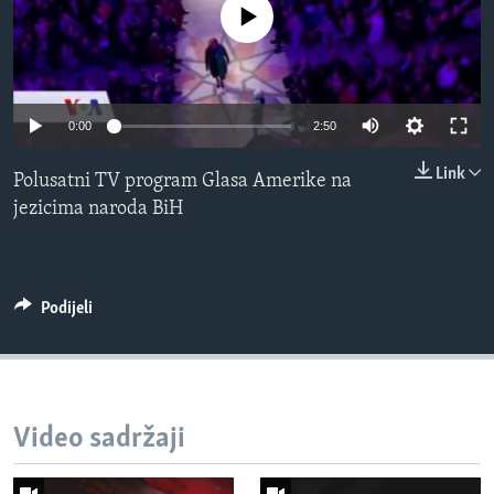
No media source currently available
MAGAZIN
O GLASU AMERIKE
Learning English
0:00
2:50
Link
PRATITE NAS
Polusatni TV program Glasa Amerike na
jezicima naroda BiH
Jezici
Podijeli
Video sadržaji