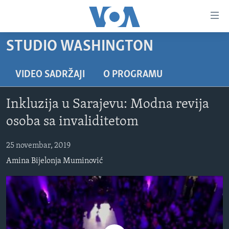
Linkovi
Pređi
na
STUDIO WASHINGTON
glavni
TV PROGRAM
sadržaj
VIDEO
Pređi
VIDEO SADRŽAJI
O PROGRAMU
na
FOTOGRAFIJE DANA
glavnu
Inkluzija u Sarajevu: Modna revija
VIJESTI
navigaciju
osoba sa invaliditetom
Idi
NAUKA I TEHNOLOGIJA
SJEDINJENE AMERIČKE DRŽAVE
na
25 novembar, 2019
SPECIJALNI PROJEKTI
BOSNA I HERCEGOVINA
pretragu
Amina Bijelonja Muminović
KORUPCIJA
SVIJET
SLOBODA MEDIJA
ŽENSKA STRANA
IZBJEGLIČKA STRANA