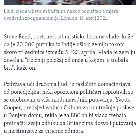
Ljudi sjede u ljetnim baštama nakon popuštanja mjera
uvedenih zbog pandemije, London, 16. april 2021.
Steve Reed, portparol laburističke lokalne vlade, kaže
da je 20.000 putnika iz Indije ušlo u zemlju tokom
skoro tri sedmice između 5. i 23. aprila. Vlada je zemlju
dovela u "rizičniji položaj od onog u kojem je trebala
biti", kaže on.
Podržavajući druženja ljudi iz različitih domaćinstava
od ponedjeljka, neki opozicioni političari usprotivili su
se odobravanju više međunarodnih putovanja. Yvette
Cooper, predsjedavajuća Odbora za unutrašnje poslove
u Donjem domu, rekla je za BBC da bi vlada trebala
preinačiti svoju odluku da Britancima dozvoli putovanja
u inostranstvo za vrijeme odmora.