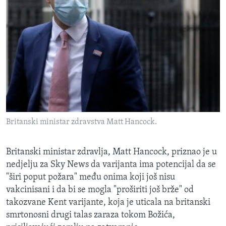
Britanski ministar zdravstva Matt Hancock.
Britanski ministar zdravlja, Matt Hancock, priznao je u
nedjelju za Sky News da varijanta ima potencijal da se
"širi poput požara" među onima koji još nisu
vakcinisani i da bi se mogla "proširiti još brže" od
takozvane Kent varijante, koja je uticala na britanski
smrtonosni drugi talas zaraza tokom Božića,