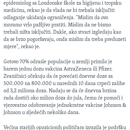
epidemiolog sa Londonske škole za higijenu i tropsku
medicinu, rekao je da vlada ne bi trebala isključiti
odlaganje ukidanja ograničenja. "Mislim da ovo
moramo vrlo pažljivo pratiti. Mislim da ne bismo
trebali ništa isključiti. Dakle, ako stvari izgledaju kao
da se brzo pogoršavaju, onda mislim da treba preduzeti
mjere", rekao je.
Gotovo 70% odrasle populacije u zemlji primilo je
barem jednu dozu vakcina AstraZeneca ili Pfizer.
Zvaničnici očekuju da će povećati dnevne doze sa
500.000 na 800.000 u narednih 10 dana crpeći zalihe
od 3,2 miliona doza. Nadaju se da će dnevna brzina
rada dostići oko milion doza do jula, čemu će pomoći i
vjerovatno odobravanje jednokratne vakcine Johnson &
Johnson u sljedećih nekoliko dana.
Većina starijih opozicionih političara izrazila je podršku