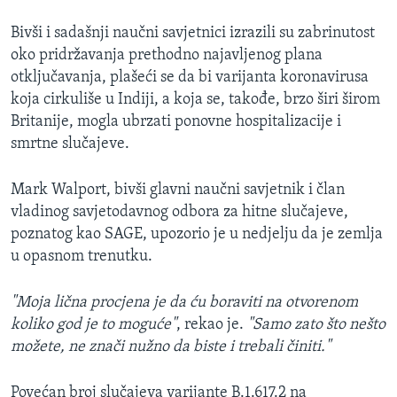
Bivši i sadašnji naučni savjetnici izrazili su zabrinutost
oko pridržavanja prethodno najavljenog plana
otključavanja, plašeći se da bi varijanta koronavirusa
koja cirkuliše u Indiji, a koja se, takođe, brzo širi širom
Britanije, mogla ubrzati ponovne hospitalizacije i
smrtne slučajeve.
Mark Walport, bivši glavni naučni savjetnik i član
vladinog savjetodavnog odbora za hitne slučajeve,
poznatog kao SAGE, upozorio je u nedjelju da je zemlja
u opasnom trenutku.
"Moja lična procjena je da ću boraviti na otvorenom
koliko god je to moguće"
, rekao je.
"Samo zato što nešto
možete, ne znači nužno da biste i trebali činiti."
Povećan broj slučajeva varijante B.1.617.2 na