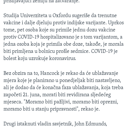
prisiljavajući zemlju na zatvaranje.
Studija Univerziteta u Oxfordu sugeriše da trenutne
vakcine i dalje djeluju protiv indijske varijante. Uprkos
tome, pet osoba koje su primile jednu dozu vakcine
protiv COVID-19 hospitalizovano je s tom varijantom, a
jedna osoba koja je primila obe doze, takođe, je morala
biti primljena u bolnicu prošle sedmice. COVID-19 je
bolest koju uzrokuje koronavirus.
Bez obzira na to, Hancock je rekao da će ublažavanje
mjera koje je planirano u ponedjeljak biti nastavljeno,
ali je dodao da će konačna faza ublažavanja, koja treba
započeti 21. juna, morati biti revidirana sljedećeg
mjeseca. "Moramo biti pažljivi, moramo biti oprezni,
moramo biti u stanju pripravnosti", rekao je.
Drugi istaknuti vladin savjetnik, John Edmunds,