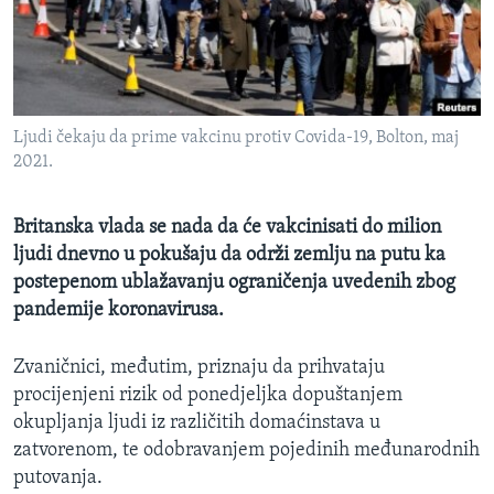
MAGAZIN
O GLASU AMERIKE
Learning English
Ljudi čekaju da prime vakcinu protiv Covida-19, Bolton, maj
2021.
PRATITE NAS
Britanska vlada se nada da će vakcinisati do milion
ljudi dnevno u pokušaju da održi zemlju na putu ka
Jezici
postepenom ublažavanju ograničenja uvedenih zbog
pandemije koronavirusa.
Zvaničnici, međutim, priznaju da prihvataju
procijenjeni rizik od ponedjeljka dopuštanjem
okupljanja ljudi iz različitih domaćinstava u
zatvorenom, te odobravanjem pojedinih međunarodnih
putovanja.