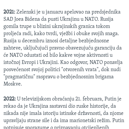
2021:
Zelenski je u januaru apelovao na predsjednika
SAD Joea Bidena da pusti Ukrajinu u NATO. Rusija
gomila trupe u blizini ukrajinskih granica tokom
proljeća radi, kako tvrdi, vježbi i obuke svojih snaga.
Rusija u decembru iznosi detaljne bezbjednosne
zahteve, uključujući pravno obavezujuću garanciju da
će NATO odustati od bilo kakve vojne aktivnosti u
istočnoj Evropi i Ukrajini. Kao odgovor, NATO ponavlja
posvećenost svojoj politici "otvorenih vrata", dok nudi
"pragmatičnu" raspravu o bezbjednosnim brigama
Moskve.
2022:
U televizijskom obraćanju 21. februara, Putin je
rekao da je Ukrajina sastavni dio ruske historije, da
nikada nije imala istoriju istinske državnosti, da njome
upravljaju strane sile i da ima marionetski režim. Putin
potpisuje sporazume o priznavanju otcijepljenih