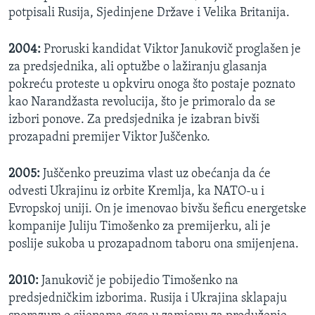
potpisali Rusija, Sjedinjene Države i Velika Britanija.
2004:
Proruski kandidat Viktor Janukovič proglašen je
za predsjednika, ali optužbe o lažiranju glasanja
pokreću proteste u opkviru onoga što postaje poznato
kao Narandžasta revolucija, što je primoralo da se
izbori ponove. Za predsjednika je izabran bivši
prozapadni premijer Viktor Juščenko.
2005:
Juščenko preuzima vlast uz obećanja da će
odvesti Ukrajinu iz orbite Kremlja, ka NATO-u i
Evropskoj uniji. On je imenovao bivšu šeficu energetske
kompanije Juliju Timošenko za premijerku, ali je
poslije sukoba u prozapadnom taboru ona smijenjena.
2010:
Janukovič je pobijedio Timošenko na
predsjedničkim izborima. Rusija i Ukrajina sklapaju