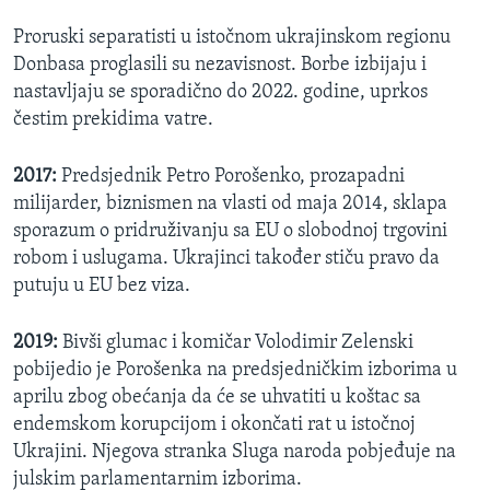
Proruski separatisti u istočnom ukrajinskom regionu
Donbasa proglasili su nezavisnost. Borbe izbijaju i
nastavljaju se sporadično do 2022. godine, uprkos
čestim prekidima vatre.
2017:
Predsjednik Petro Porošenko, prozapadni
milijarder, biznismen na vlasti od maja 2014, sklapa
sporazum o pridruživanju sa EU o slobodnoj trgovini
robom i uslugama. Ukrajinci također stiču pravo da
putuju u EU bez viza.
2019:
Bivši glumac i komičar Volodimir Zelenski
pobijedio je Porošenka na predsjedničkim izborima u
aprilu zbog obećanja da će se uhvatiti u koštac sa
endemskom korupcijom i okončati rat u istočnoj
Ukrajini. Njegova stranka Sluga naroda pobjeđuje na
julskim parlamentarnim izborima.