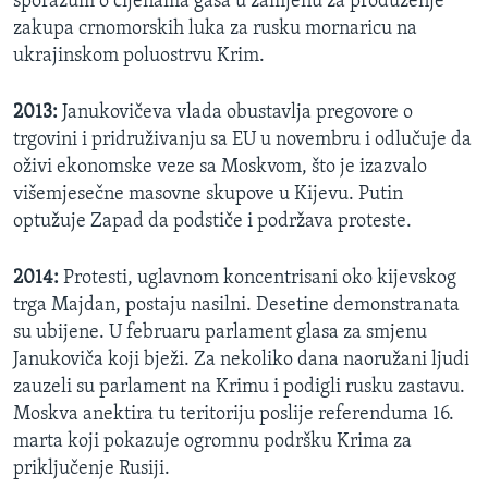
sporazum o cijenama gasa u zamjenu za produženje
zakupa crnomorskih luka za rusku mornaricu na
ukrajinskom poluostrvu Krim.
2013:
Janukovičeva vlada obustavlja pregovore o
trgovini i pridruživanju sa EU u novembru i odlučuje da
oživi ekonomske veze sa Moskvom, što je izazvalo
višemjesečne masovne skupove u Kijevu. Putin
optužuje Zapad da podstiče i podržava proteste.
2014:
Protesti, uglavnom koncentrisani oko kijevskog
trga Majdan, postaju nasilni. Desetine demonstranata
su ubijene. U februaru parlament glasa za smjenu
Janukoviča koji bježi. Za nekoliko dana naoružani ljudi
zauzeli su parlament na Krimu i podigli rusku zastavu.
Moskva anektira tu teritoriju poslije referenduma 16.
marta koji pokazuje ogromnu podršku Krima za
priključenje Rusiji.