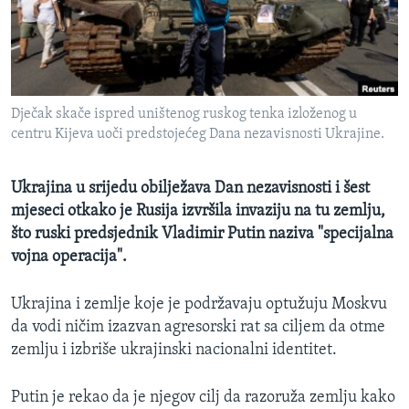
MAGAZIN
O GLASU AMERIKE
Learning English
Dječak skače ispred uništenog ruskog tenka izloženog u
centru Kijeva uoči predstojećeg Dana nezavisnosti Ukrajine.
PRATITE NAS
Ukrajina u srijedu obilježava Dan nezavisnosti i šest
mjeseci otkako je Rusija izvršila invaziju na tu zemlju,
Jezici
što ruski predsjednik Vladimir Putin naziva "specijalna
vojna operacija".
Ukrajina i zemlje koje je podržavaju optužuju Moskvu
da vodi ničim izazvan agresorski rat sa ciljem da otme
zemlju i izbriše ukrajinski nacionalni identitet.
Putin je rekao da je njegov cilj da razoruža zemlju kako