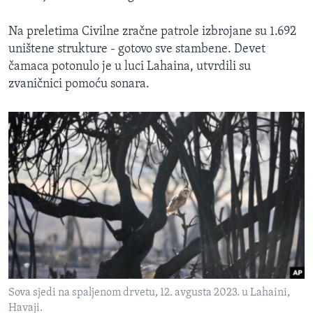
Na preletima Civilne zračne patrole izbrojane su 1.692
uništene strukture - gotovo sve stambene. Devet
čamaca potonulo je u luci Lahaina, utvrdili su
zvaničnici pomoću sonara.
Sova sjedi na spaljenom drvetu, 12. avgusta 2023. u Lahaini,
Havaji.