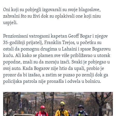
Oni koji su pobjegli izgovarali su svoje blagoslove,
zahvalni što su živi dok su oplakivali one koji nisu
uspjeli.
Penzionisani vatrogasni kapetan Geoff Bogar i njegov
35-godišnji prijatelj, Franklin Trejos, u početku su
ostali da pomognu drugima u Lahaini i spase Bogarovu
kuću. Ali kako se plamen sve više približavao u utorak
popodne, znali su da moraju izaći. Svaki je pobjegao u
svoj auto. Kada Bogarov nije htio da upali, probio je
prozor da bi izašao, a zatim se puzao po zemlji dok ga
policijska patrola nije pronašla i odvela u bolnicu.