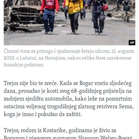
Članovi tima za potragu i spašavanje šetaju ulicom, 12. avgusta
2023. u Lahaini, na Havajima, nakon velike štete uzrokovane
šumskim požarom.
Trejos nije bio te sreće. Kada se Bogar vratio sljedećeg
dana, pronašao je kosti svog 68-godišnjeg prijatelja na
zadnjem sjedištu automobila, kako leže na posmrtnim
ostacima voljenog trogodišnjeg zlatnog retrivera Sema,
koga je imao i pokušao da zaštiti.
Trejos, rodom iz Kostarike, godinama je živio sa
Bogarom i njegovom suprugom Shannon Weber-Bogar,