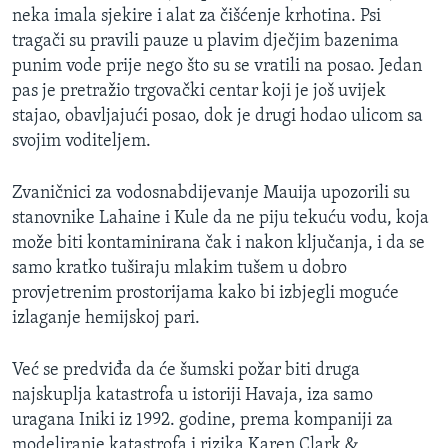
neka imala sjekire i alat za čišćenje krhotina. Psi
tragači su pravili pauze u plavim dječjim bazenima
punim vode prije nego što su se vratili na posao. Jedan
pas je pretražio trgovački centar koji je još uvijek
stajao, obavljajući posao, dok je drugi hodao ulicom sa
svojim voditeljem.
Zvaničnici za vodosnabdijevanje Mauija upozorili su
stanovnike Lahaine i Kule da ne piju tekuću vodu, koja
može biti kontaminirana čak i nakon ključanja, i da se
samo kratko tuširaju mlakim tušem u dobro
provjetrenim prostorijama kako bi izbjegli moguće
izlaganje hemijskoj pari.
Već se predviđa da će šumski požar biti druga
najskuplja katastrofa u istoriji Havaja, iza samo
uragana Iniki iz 1992. godine, prema kompaniji za
modeliranje katastrofa i rizika Karen Clark &