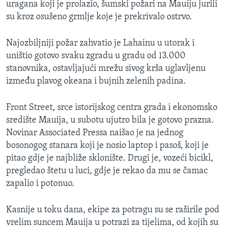
uragana koji je prolazio, šumski požari na Mauiju jurili
su kroz osušeno grmlje koje je prekrivalo ostrvo.
Najozbiljniji požar zahvatio je Lahainu u utorak i
uništio gotovo svaku zgradu u gradu od 13.000
stanovnika, ostavljajući mrežu sivog krša uglavljenu
između plavog okeana i bujnih zelenih padina.
Front Street, srce istorijskog centra grada i ekonomsko
središte Mauija, u subotu ujutro bila je gotovo prazna.
Novinar Associated Pressa naišao je na jednog
bosonogog stanara koji je nosio laptop i pasoš, koji je
pitao gdje je najbliže sklonište. Drugi je, vozeći bicikl,
pregledao štetu u luci, gdje je rekao da mu se čamac
zapalio i potonuo.
Kasnije u toku dana, ekipe za potragu su se raširile pod
vrelim suncem Mauija u potrazi za tijelima, od kojih su