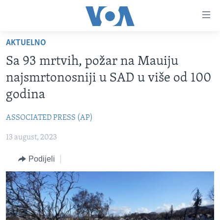
Linkovi
Pređi
na
AKTUELNO
glavni
TV PROGRAM
sadržaj
Sa 93 mrtvih, požar na Mauiju
VIDEO
Pređi
najsmrtonosniji u SAD u više od 100
na
FOTOGRAFIJE DANA
godina
glavnu
VIJESTI
navigaciju
ASSOCIATED PRESS (AP)
Idi
NAUKA I TEHNOLOGIJA
SJEDINJENE AMERIČKE DRŽAVE
na
13 august, 2023
SPECIJALNI PROJEKTI
BOSNA I HERCEGOVINA
pretragu
KORUPCIJA
Podijeli
SVIJET
SLOBODA MEDIJA
ŽENSKA STRANA
IZBJEGLIČKA STRANA