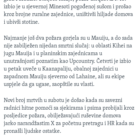
izbio je u sjevernoj Minesoti pogođenoj sušom i prošao
kroz brojne ruralne zajednice, uništivši hiljade domova
i ubivši stotine.
Najmanje još dva požara gorjela su u Mauiju, a do sada
nije zabilježen nijedan smrtni slučaj: u oblasti Kihei na
jugu Mauija i u planinskim zajednicama u
unutrašnjosti poznatim kao Upcountry. Četvrti je izbio
u petak uveče u Kaanapaliju, obalnoj zajednici u
zapadnom Mauiju sjeverno od Lahaine, ali su ekipe
uspjele da ga ugase, saopštile su vlasti.
Novi broj mrtvih u subotu je došao kada su savezni
radnici hitne pomoći sa sjekirama i psima probijali kroz
posljedice požara, obilježavajući ruševine domova
jarko narandžastim X za početnu pretragu i HR kada su
pronašli ljudske ostatke.