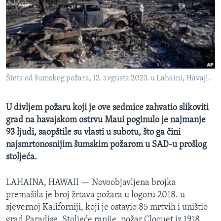
MAGAZIN
O GLASU AMERIKE
Learning English
Šteta od šumskog požara, 12. avgusta 2023. u Lahaini, Havaji.
PRATITE NAS
U divljem požaru koji je ove sedmice zahvatio slikoviti
grad na havajskom ostrvu Maui poginulo je najmanje
Jezici
93 ljudi, saopštile su vlasti u subotu, što ga čini
najsmrtonosnijim šumskim požarom u SAD-u prošlog
stoljeća.
LAHAINA, HAWAII —
Novoobjavljena brojka
premašila je broj žrtava požara u logoru 2018. u
sjevernoj Kaliforniji, koji je ostavio 85 mrtvih i uništio
grad Paradise. Stoljeće ranije, požar Cloquet iz 1918.