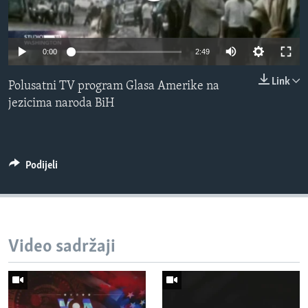
MAGAZIN
O GLASU AMERIKE
0:00
2:49
Learning English
Link
Polusatni TV program Glasa Amerike na
jezicima naroda BiH
PRATITE NAS
Podijeli
Jezici
Video sadržaji