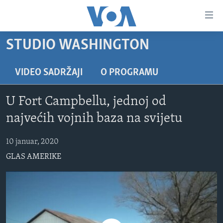
Linkovi
Pređi
na
STUDIO WASHINGTON
glavni
TV PROGRAM
sadržaj
VIDEO
Pređi
VIDEO SADRŽAJI
O PROGRAMU
na
FOTOGRAFIJE DANA
glavnu
U Fort Campbellu, jednoj od
VIJESTI
navigaciju
najvećih vojnih baza na svijetu
Idi
NAUKA I TEHNOLOGIJA
SJEDINJENE AMERIČKE DRŽAVE
na
10 januar, 2020
SPECIJALNI PROJEKTI
BOSNA I HERCEGOVINA
pretragu
GLAS AMERIKE
KORUPCIJA
SVIJET
SLOBODA MEDIJA
ŽENSKA STRANA
IZBJEGLIČKA STRANA