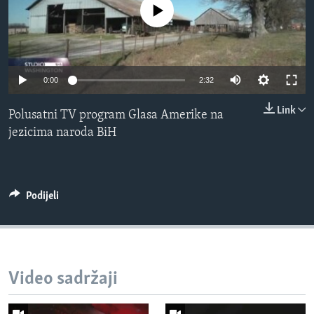
No media source currently available
MAGAZIN
O GLASU AMERIKE
Learning English
0:00
2:32
Link
PRATITE NAS
Polusatni TV program Glasa Amerike na
jezicima naroda BiH
Jezici
Podijeli
Video sadržaji