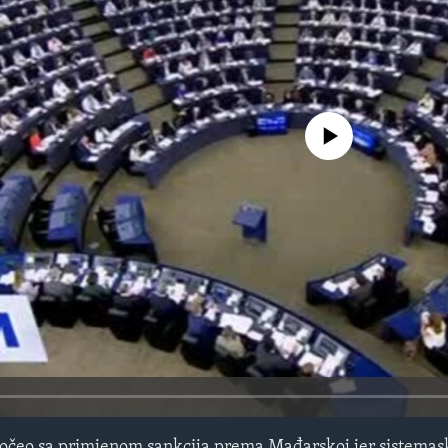
No media source currently avail
počeo sa primjenom sankcija prema Mađarskoj jer sistemas