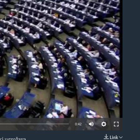
able
0:42
Link
ki ugrožava