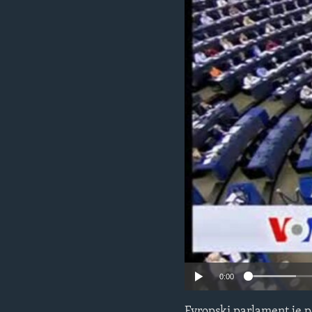
MAGAZIN
O GLASU AMERIKE
0:00
Evropski parlament je 