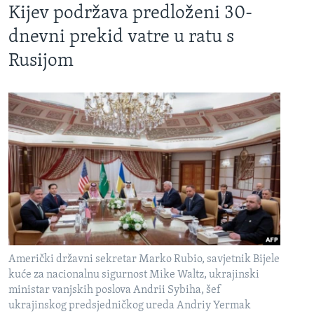
Kijev podržava predloženi 30-
dnevni prekid vatre u ratu s
Rusijom
Američki državni sekretar Marko Rubio, savjetnik Bijele
kuće za nacionalnu sigurnost Mike Waltz, ukrajinski
ministar vanjskih poslova Andrii Sybiha, šef
ukrajinskog predsjedničkog ureda Andriy Yermak