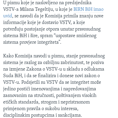
U pismu koje je naslovljeno na predsjednika
VSTV-a Milana Tegeltiju, u koje je
BIRN BiH imao
uvid
, se navodi da je Komisija primila znanju nove
informacije koje je dostavio VSTV, a koje
potvrđuju postojanje otpora unutar pravosudnog
sistema BiH i šire, spram “uspostave smislenog
sistema provjere integriteta”.
Kako Komisija navodi u pismu, stanje pravosudnog
sistema je razlog za ozbiljnu zabrinutost, te poziva
na izmjene Zakona o VSTV-u u skladu s odlukama
Suda BiH, i da se finalizira i donese novi zakon o
VSTV-u. Podsjetili su VSTV da se integritet može
jedino postići imenovanjima i napredovanjima
zasnovanim na stručnosti, poštivanjem visokih
etičkih standarda, strogom i nepristrasnom
primjenom pravila o sukobu interesa,
disciplinskim postupcima i sankcijama.