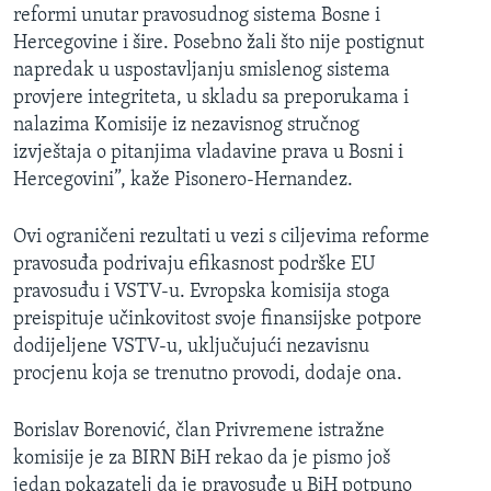
reformi unutar pravosudnog sistema Bosne i
Hercegovine i šire. Posebno žali što nije postignut
napredak u uspostavljanju smislenog sistema
provjere integriteta, u skladu sa preporukama i
nalazima Komisije iz nezavisnog stručnog
izvještaja o pitanjima vladavine prava u Bosni i
Hercegovini”, kaže Pisonero-Hernandez.
Ovi ograničeni rezultati u vezi s ciljevima reforme
pravosuđa podrivaju efikasnost podrške EU
pravosuđu i VSTV-u. Evropska komisija stoga
preispituje učinkovitost svoje finansijske potpore
dodijeljene VSTV-u, uključujući nezavisnu
procjenu koja se trenutno provodi, dodaje ona.
Borislav Borenović, član Privremene istražne
komisije je za BIRN BiH rekao da je pismo još
jedan pokazatelj da je pravosuđe u BiH potpuno