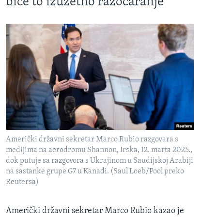
biće to izuzetno razočaranje
Američki državni sekretar Marco Rubio razgovara s
medijima na aerodromu Shannon, Irska, 12. marta 2025.,
dok putuje sa razgovora s Ukrajinom u Saudijskoj Arabiji
na sastanke grupe G7 u Kanadi. (Saul Loeb/Pool preko
Reutersa)
Američki državni sekretar Marco Rubio kazao je