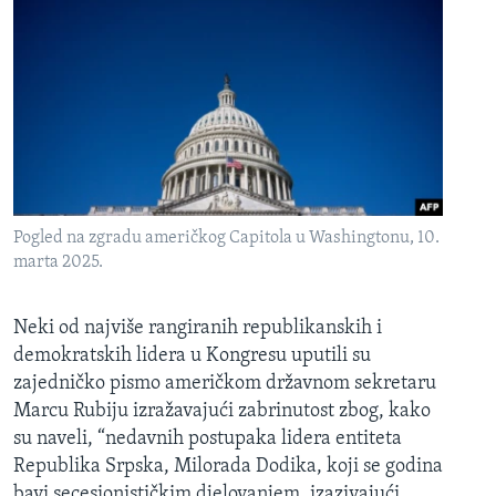
Pogled na zgradu američkog Capitola u Washingtonu, 10.
marta 2025.
Neki od najviše rangiranih republikanskih i
demokratskih lidera u Kongresu uputili su
zajedničko pismo američkom državnom sekretaru
Marcu Rubiju izražavajući zabrinutost zbog, kako
su naveli, “nedavnih postupaka lidera entiteta
Republika Srpska, Milorada Dodika, koji se godina
bavi secesionističkim djelovanjem, izazivajući