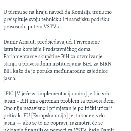
U pismu se na kraju navodi da Komisija trenutno
preispituje svoju tehničku i finansijsku podršku
pravosuđu putem VSTV-a.
Damir Arnaut, predsjedavajući Privremene
istražne komisije Predstavničkog doma
Parlamentarne skupštine BiH za utvrđivanje
stanja u pravosudnim institucijama BiH, za BIRN
BiH kaže da je poruka međunarodne zajednice
jasna.
“PIC [Vijeće za implementaciju mira] je bio vrlo
jasan – BiH ima ogroman problem sa pravosuđem.
Ono nije nezavisno i primjetan je politički uticaj i
pritisak. EU [Evropska unija] je, također, vrlo
jasna — ako se to ne popravi, razmotrit će se
ukidanje finansijske pomoći za VSTV, kaže Damir