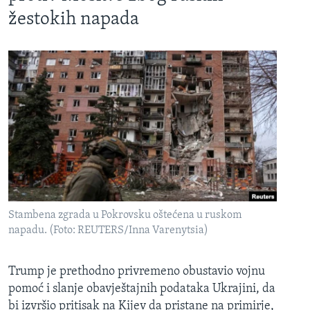
žestokih napada
Stambena zgrada u Pokrovsku oštećena u ruskom
napadu. (Foto: REUTERS/Inna Varenytsia)
Trump je prethodno privremeno obustavio vojnu
pomoć i slanje obavještajnih podataka Ukrajini, da
bi izvršio pritisak na Kijev da pristane na primirje,