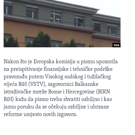
MAGAZIN
O GLASU AMERIKE
Learning English
PRATITE NAS
Nakon što je Evropska komisija u pismu upozorila
na preispitivanje finansijske i tehničke podrške
Jezici
pravosuđu putem Visokog sudskog i tužilačkog
vijeća BiH (VSTV), sagovornici Balkanske
istraživačke mreže Bosne i Hercegovine (BIRN
BiH) kažu da pismo treba shvatiti ozbiljno i kao
jasnu poruku da se očekuju ozbiljne i ubrzane
reforme umjesto novih izgovora.