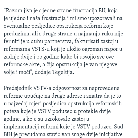
“Razumljiva je s jedne strane frustracija EU, koja
je ujedno i naša frustracija i mi smo upozoravali na
eventualne posljedice opstrukcija reformi koje
preduzima, ali s druge strane u najmanju ruku nije
fer niti je u duhu partnerstva, fakturisati zastoj u
reformama VSTS-u koji je uložio ogroman napor u
zadnje dvije i po godine kako bi usvojio sve ove
reformske akte, a čija opstrukcija je van njegove
volje i moći”, dodaje Tegeltija.
Predsjednik VSTV-a odgovornost za neprovedene
reforme upućuje na druge adrese i smatra da je to
u najvećoj mjeri posljedica opstrukcija reformskih
poteza koje je VSTV poduzeo u protekle dvije
godine, a koje su uzrokovale zastoj u
implementaciji reformi koje je VSTV poduzeo. Sud
BiH je presudama stavio van snage dvije inicijative