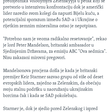
predsjednika Volodymyra Zelenskyyja u petak koji se
pretvorio u intenzivnu konfrontaciju dok je američki
lider naredio svom kolegi da napusti Bijelu kuću, a
potencijalni sporazum između SAD-a i Ukrajine o
rijetkim zemnim mineralima ostao je nepotpisan.
"Potrebno nam je veoma radikalno resetovanje", rekao
je lord Peter Mandelson, britanski ambasador u
Sjedinjenim Državama, za emisiju ABC "Ova sedmica".
Nisu zakazani mirovni pregovori.
Mandelsonova procjena došla je kada je britanski
premijer Keir Starmer sazvao grupu od više od deset
evropskih lidera, zajedno sa Zelenskim, da obećaju
svoju stalnu podršku u naoružanju ukrajinskim
borcima čak i kada se SAD pokolebaju.
Starmer je, dok je sjedio pored Zelenskog i ispred