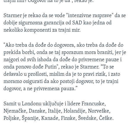
trajni mir? Odgovor na to je da”, rekao je.
Starmer je rekao da se vode "intenzivne rasprave" da se
dobije sigurnosna garancija od SAD kao jedna od
nekoliko komponenti za trajni mir.
"Ako treba da dođe do dogovora, ako treba da dođe do
prekida borbi, onda se taj sporazum mora braniti, jer je
najgori od svih ishoda da dođe do privremene pauze i
onda ponovo dođe Putin", rekao je Starmer. “To se
dešavalo u prošlosti, mislim da je to pravi rizik, i zato
moramo osigurati da ako postoji dogovor, to je trajni
dogovor, a ne privremena pauza.”
Samit u Londonu uključuje i lidere Francuske,
Njemačke, Danske, Italije, Holandije, Norveške,
Poljske, Španije, Kanade, Finske, Švedske, Češke.