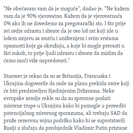
"Ne obećavam vam da je moguće", dodao je. “Ne kažem
vam da je 90% vjerovatno. Kažem da je vjerovatnoća
0% ako ih ne dovedemo za pregovarački sto. I što prije
svi ovdje odrastu i shvate da je ovo loš rat koji ide u
lošem smjeru sa smrću i uništenjem i svim vrstama
opasnosti koje ga okružuju, a koje bi mogle prerasti u
širi sukob, to prije ljudi odrastu i shvate da mislim da
ćemo moći više napredovati."
Starmer je rekao da su se Britanija, Francuska i
Ukrajina dogovorile da rade na planu prekida vatre koji
će biti predstavljen Sjedinjenim Državama. Neke
evropske zemlje rekle su da su spremne poslati
mirovne trupe u Ukrajinu kako bi pomogle u provedbi
potencijalnog mirovnog sporazuma, ali trebaju SAD da
pruže rezervnu vojnu podršku kako bi se suprotstavili
Rusiji u slučaju da predsjednik Vladimir Putin pristane