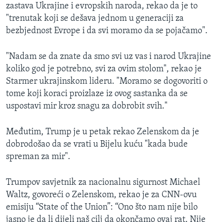
zastava Ukrajine i evropskih naroda, rekao da je to
"trenutak koji se dešava jednom u generaciji za
bezbjednost Evrope i da svi moramo da se pojačamo".
"Nadam se da znate da smo svi uz vas i narod Ukrajine
koliko god je potrebno, svi za ovim stolom", rekao je
Starmer ukrajinskom lideru. "Moramo se dogovoriti o
tome koji koraci proizlaze iz ovog sastanka da se
uspostavi mir kroz snagu za dobrobit svih."
Međutim, Trump je u petak rekao Zelenskom da je
dobrodošao da se vrati u Bijelu kuću "kada bude
spreman za mir".
Trumpov savjetnik za nacionalnu sigurnost Michael
Waltz, govoreći o Zelenskom, rekao je za CNN-ovu
emisiju “State of the Union”: “Ono što nam nije bilo
jasno je da li dijeli naš cilj da okončamo ovaj rat. Nije