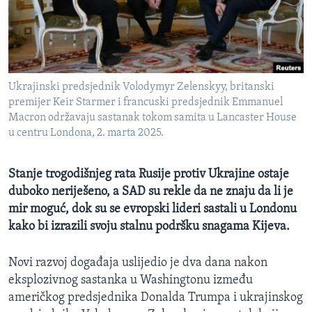
MAGAZIN
O GLASU AMERIKE
Learning English
Ukrajinski predsjednik Volodymyr Zelenskyy, britanski
premijer Keir Starmer i francuski predsjednik Emmanuel
PRATITE NAS
Macron održavaju sastanak tokom samita u Lancaster House
u centru Londona, 2. marta 2025.
Stanje trogodišnjeg rata Rusije protiv Ukrajine ostaje
Jezici
duboko neriješeno, a SAD su rekle da ne znaju da li je
mir moguć, dok su se evropski lideri sastali u Londonu
kako bi izrazili svoju stalnu podršku snagama Kijeva.
Novi razvoj događaja uslijedio je dva dana nakon
eksplozivnog sastanka u Washingtonu između
američkog predsjednika Donalda Trumpa i ukrajinskog