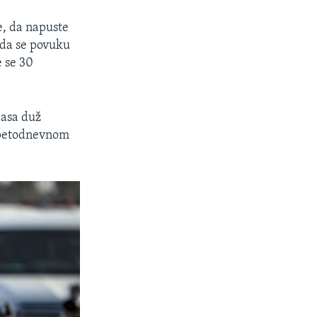
e, da napuste
 da se povuku
e se 30
jasa duž
o petodnevnom