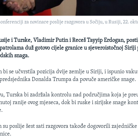
onferenciji za novinare poslije razgovora u Sočiju, u Rusiji, 22. ok
usije i Turske, Vladimir Putin i Receš Tayyip Erdogan, posti
atrolama duž gotovo cijele granice u sjeveroistočnoj Siriji 
dskih snaga.
i se učvrstila pozicija dvije zemlje u Siriji, i ispunio vak
e predsjednika Donalda Trumpa da povuče američke snage.
, Turska bi zadržala kontrolu nad područjima koja je pre
utoj ranije ovog mjeseca, dok bi ruske i sirijske snage kont
e.
 su poslije šest sati razgovora takođe dogovorili zajedničke
nice.