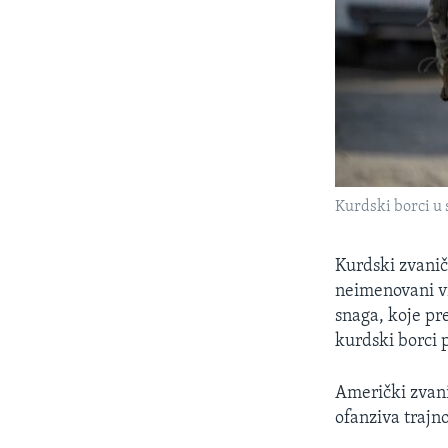
Kurdski borci u s
Kurdski zvanič
neimenovani vi
snaga, koje pr
kurdski borci 
Američki zvani
ofanziva trajno