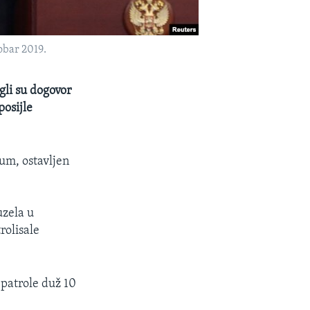
tobar 2019.
gli su dogovor
posijle
uum, ostavljen
uzela u
rolisale
 patrole duž 10