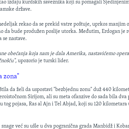
kao izdaju kurdskih saveznika koji su pomagali Sjedinjen
slamske države.
edeljak rekao da se prekid vatre poštuje, uprkos manjim o
o da bude produžen poslije utorka. Međutim, Erdogan je r
 se nastave.
une obećanja koja nam je dala Amerika, nastavićemo operac
čnošću",
upozorio je turski lider.
a zona"
štila da želi da uspostavi "bezbjednu zonu" duž 440 kilome
veroistočnom Sirijom, ali su meta ofanzive do sada bila dva
u tog pojasa, Ras al Ajn i Tel Abjad, koji su 120 kilometara
ke snage već su ušle u dva pogranična grada Manbidž i Koban