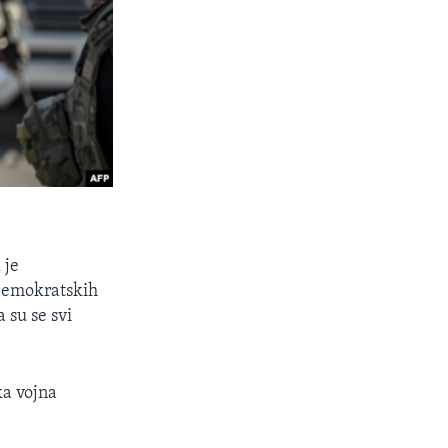
 je
 demokratskih
su se svi
ka vojna