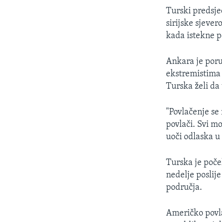
Turski predsje
sirijske sjeve
kada istekne p
Ankara je poru
ekstremistima 
Turska želi da 
"Povlačenje se
povlači. Svi m
uoči odlaska u 
Turska je počel
nedelje poslij
područja.
Američko povla