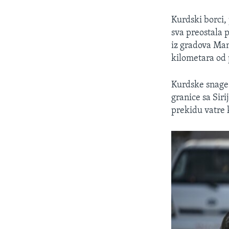
Kurdski borci,
sva preostala 
iz gradova Manb
kilometara od
Kurdske snage 
granice sa Sir
prekidu vatre 