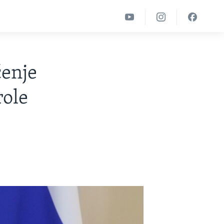
čenje
role