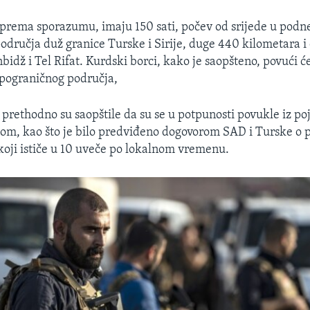
 prema sporazumu, imaju 150 sati, počev od srijede u podn
područja duž granice Turske i Sirije, duge 440 kilometara i
idž i Tel Rifat. Kurdski borci, kako je saopšteno, povući ć
 pograničnog područja,
prethodno su saopštile da su se u potpunosti povukle iz po
ijom, kao što je bilo predviđeno dogovorom SAD i Turske 
koji ističe u 10 uveče po lokalnom vremenu.