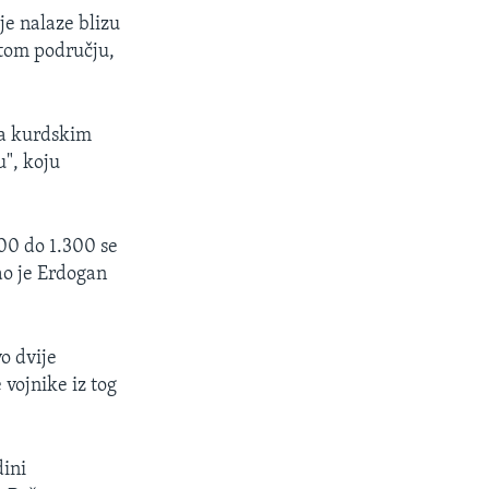
je nalaze blizu
 tom području,
sa kurdskim
", koju
200 do 1.300 se
ao je Erdogan
vo dvije
vojnike iz tog
dini