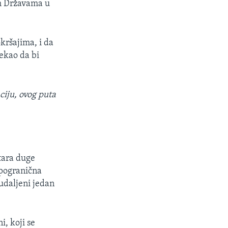
im Državama u
kršajima, i da
ekao da bi
iju, ovog puta
tara duge
 pogranična
 udaljeni jedan
i, koji se