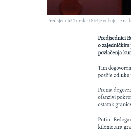
Predsjednici Turske i Sirije rukuju se na k
Predjsednici R
o zajedničkim p
povlačenja kur
Tim dogovorom b
poslije odluk
Prema dogovoru
ofanzivi pokren
ostatak granic
Putin i Erdogan
kilometara gra