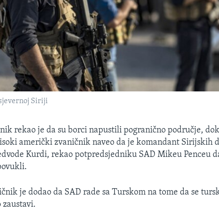
jevernoj Siriji
nik rekao je da su borci napustili pogranično područje, dok
soki američki zvaničnik naveo da je komandant Sirijskih
edvode Kurdi, rekao potpredsjedniku SAD Mikeu Penceu da 
povukli.
čnik je dodao da SAD rade sa Turskom na tome da se turs
 zaustavi.