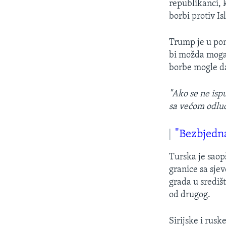
republikanci, 
borbi protiv I
Trump je u pon
bi možda moga
borbe mogle da
"Ako se ne isp
sa većom odlu
"Bezbjedn
Turska je saop
granice sa sje
grada u središt
od drugog.
Sirijske i rus