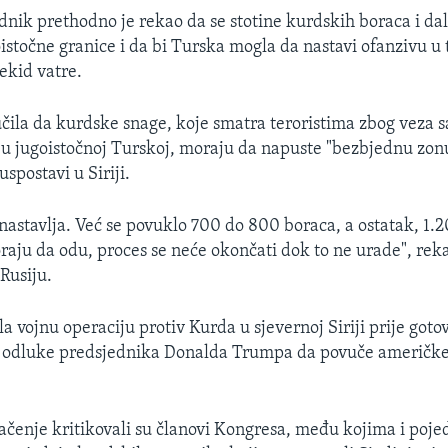
dnik prethodno je rekao da se stotine kurdskih boraca i dal
roistočne granice i da bi Turska mogla da nastavi ofanzivu u
ekid vatre.
čila da kurdske snage, koje smatra teroristima zbog veza 
u jugoistočnoj Turskoj, moraju da napuste "bezbjednu zonu
uspostavi u Siriji.
 nastavlja. Već se povuklo 700 do 800 boraca, a ostatak, 1.
oraju da odu, proces se neće okončati dok to ne urade", rek
Rusiju.
a vojnu operaciju protiv Kurda u sjevernoj Siriji prije goto
e odluke predsjednika Donalda Trumpa da povuče američke 
čenje kritikovali su članovi Kongresa, među kojima i poje