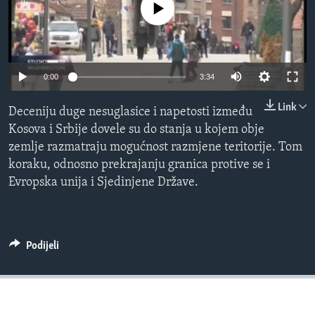
No media source currently available
MAGAZIN
O GLASU AMERIKE
Learning English
0:00
3:34
Link
Deceniju duge nesuglasice i napetosti između
PRATITE NAS
Kosova i Srbije dovele su do stanja u kojem obje
zemlje razmatraju mogućnost razmjene teritorije. Tom
koraku, odnosno prekrajanju granica protive se i
Jezici
Evropska unija i Sjedinjene Države.
Podijeli