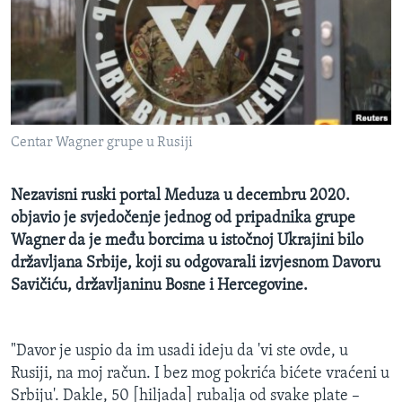
MAGAZIN
O GLASU AMERIKE
Learning English
Centar Wagner grupe u Rusiji
PRATITE NAS
Nezavisni ruski portal Meduza u decembru 2020.
objavio je svjedočenje jednog od pripadnika grupe
Jezici
Wagner da je među borcima u istočnoj Ukrajini bilo
državljana Srbije, koji su odgovarali izvjesnom Davoru
Savičiću, državljaninu Bosne i Hercegovine.
"Davor je uspio da im usadi ideju da 'vi ste ovde, u
Rusiji, na moj račun. I bez mog pokrića bićete vraćeni u
Srbiju'. Dakle, 50 [hiljada] rubalja od svake plate –