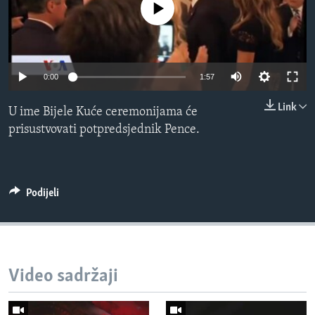
No media source currently available
MAGAZIN
O GLASU AMERIKE
Learning English
0:00
1:57
Link
U ime Bijele Kuće ceremonijama će
PRATITE NAS
prisustvovati potpredsjednik Pence.
Jezici
Podijeli
Video sadržaji