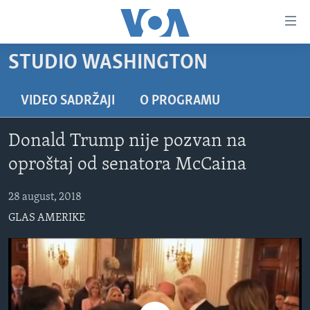
Linkovi
Pređi
na
STUDIO WASHINGTON
glavni
TV PROGRAM
sadržaj
VIDEO
Pređi
VIDEO SADRŽAJI
O PROGRAMU
na
FOTOGRAFIJE DANA
glavnu
Donald Trump nije pozvan na
VIJESTI
navigaciju
oproštaj od senatora McCaina
Idi
NAUKA I TEHNOLOGIJA
SJEDINJENE AMERIČKE DRŽAVE
na
28 august, 2018
SPECIJALNI PROJEKTI
BOSNA I HERCEGOVINA
pretragu
GLAS AMERIKE
KORUPCIJA
SVIJET
SLOBODA MEDIJA
ŽENSKA STRANA
IZBJEGLIČKA STRANA