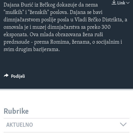
Link
Dajana Đurić iz Brčkog dokazuje da nema
MAGAZIN
"muških" i "ženskih" poslova. Dajana se bavi
O GLASU AMERIKE
dimnjačarstvom poslije posla u Vladi Brčko Distrikta, a
osnovala je i muzej dimnjačarstva sa preko 300
Learning English
eksponata. Ova mlada obrazovana žena ruši
predrasude - prema Romima, ženama, o socijalnim i
PRATITE NAS
svim drugim barijerama.
Jezici
Podijeli
Rubrike
AKTUELNO