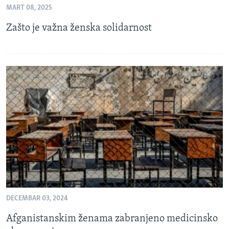
MART 08, 2025
MAGAZIN
Zašto je važna ženska solidarnost
O GLASU AMERIKE
Learning English
PRATITE NAS
Jezici
DECEMBAR 03, 2024
Afganistanskim ženama zabranjeno medicinsko