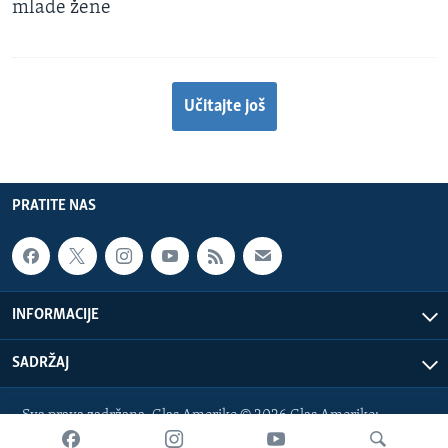
mlade žene
Učitajte još
PRATITE NAS
INFORMACIJE
SADRŽAJ
Sva prava zadržana. Glas Amerike © 2026 Glas Amerike:
bosnian-service@voanews.com