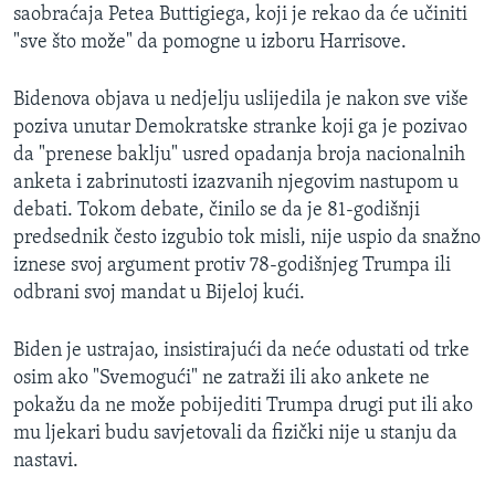
saobraćaja Petea Buttigiega, koji je rekao da će učiniti
"sve što može" da pomogne u izboru Harrisove.
Bidenova objava u nedjelju uslijedila je nakon sve više
poziva unutar Demokratske stranke koji ga je pozivao
da "prenese baklju" usred opadanja broja nacionalnih
anketa i zabrinutosti izazvanih njegovim nastupom u
debati. Tokom debate, činilo se da je 81-godišnji
predsednik često izgubio tok misli, nije uspio da snažno
iznese svoj argument protiv 78-godišnjeg Trumpa ili
odbrani svoj mandat u Bijeloj kući.
Biden je ustrajao, insistirajući da neće odustati od trke
osim ako "Svemogući" ne zatraži ili ako ankete ne
pokažu da ne može pobijediti Trumpa drugi put ili ako
mu ljekari budu savjetovali da fizički nije u stanju da
nastavi.