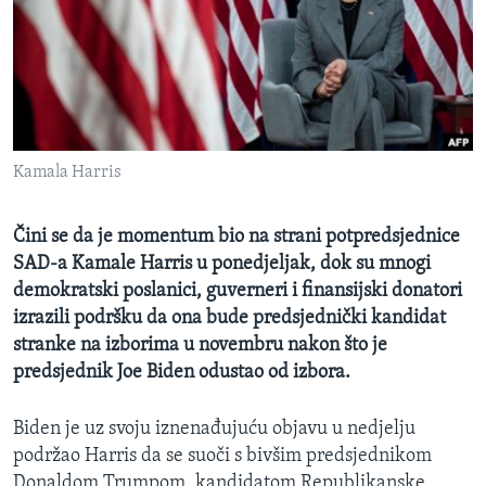
MAGAZIN
O GLASU AMERIKE
Learning English
Kamala Harris
PRATITE NAS
Čini se da je momentum bio na strani potpredsjednice
SAD-a Kamale Harris u ponedjeljak, dok su mnogi
Jezici
demokratski poslanici, guverneri i finansijski donatori
izrazili podršku da ona bude predsjednički kandidat
stranke na izborima u novembru nakon što je
predsjednik Joe Biden odustao od izbora.
Biden je uz svoju iznenađujuću objavu u nedjelju
podržao Harris da se suoči s bivšim predsjednikom
Donaldom Trumpom, kandidatom Republikanske