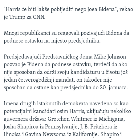
"Harris će biti lakše pobijediti nego Joea Bidena", rekao
je Trump za CNN.
Mnogi republikanci su reagovali pozivajući Bidena da
podnese ostavku na mjesto predsjednika.
Predsjedavajući Predstavničkog doma Mike Johnson
pozvao je Bidena da podnese ostavku, tvrdeći da ako
nije sposoban da održi svoju kandidaturu u životu još
jedan četverogodišnji mandat, on također nije
sposoban da ostane kao predsjednika do 20. januara.
Imena drugih istaknutih demokrata navedena su kao
potencijalni kandidati osim Harris, uključuju nekoliko
guvernera država: Gretchen Whitmer iz Michigana,
Josha Shapiroa iz Pennsylvanije, J. B. Pritzkera iz
Ilinoisa i Gavina Newsoma iz Kalifornije. Shapiro i