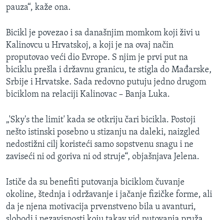
pauza“, kaže ona.
Bicikl je povezao i sa današnjim momkom koji živi u
Kalinovcu u Hrvatskoj, a koji je na ovaj način
proputovao veći dio Evrope. S njim je prvi put na
biciklu prešla i državnu granicu, te stigla do Mađarske,
Srbije i Hrvatske. Sada redovno putuju jedno drugom
biciklom na relaciji Kalinovac – Banja Luka.
„'Sky's the limit' kada se otkriju čari bicikla. Postoji
nešto istinski posebno u stizanju na daleki, naizgled
nedostižni cilj koristeći samo sopstvenu snagu i ne
zaviseći ni od goriva ni od struje“, objašnjava Jelena.
Ističe da su benefiti putovanja biciklom čuvanje
okoline, štednja i održavanje i jačanje fizičke forme, ali
da je njena motivacija prvenstveno bila u avanturi,
slobodi i nezavisnosti koju takav vid putovanja pruža.