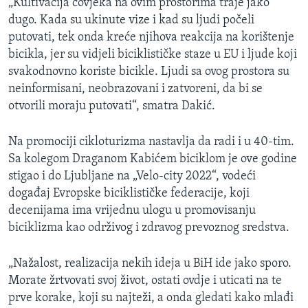
„Kultivacija čovjeka na ovim prostorima traje jako
dugo. Kada su ukinute vize i kad su ljudi počeli
putovati, tek onda kreće njihova reakcija na korištenje
bicikla, jer su vidjeli biciklističke staze u EU i ljude koji
svakodnovno koriste bicikle. Ljudi sa ovog prostora su
neinformisani, neobrazovani i zatvoreni, da bi se
otvorili moraju putovati“, smatra Dakić.
Na promociji cikloturizma nastavlja da radi i u 40-tim.
Sa kolegom Draganom Kabićem biciklom je ove godine
stigao i do Ljubljane na „Velo-city 2022“, vodeći
događaj Evropske biciklističke federacije, koji
decenijama ima vrijednu ulogu u promovisanju
biciklizma kao održivog i zdravog prevoznog sredstva.
„Nažalost, realizacija nekih ideja u BiH ide jako sporo.
Morate žrtvovati svoj život, ostati ovdje i uticati na te
prve korake, koji su najteži, a onda gledati kako mlađi