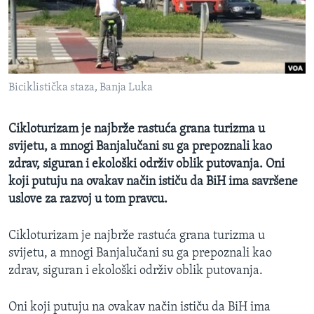
MAGAZIN
O GLASU AMERIKE
Learning English
Biciklistička staza, Banja Luka
PRATITE NAS
Cikloturizam je najbrže rastuća grana turizma u
svijetu, a mnogi Banjalučani su ga prepoznali kao
zdrav, siguran i ekološki održiv oblik putovanja. Oni
Jezici
koji putuju na ovakav način ističu da BiH ima savršene
uslove za razvoj u tom pravcu.
Cikloturizam je najbrže rastuća grana turizma u
svijetu, a mnogi Banjalučani su ga prepoznali kao
zdrav, siguran i ekološki održiv oblik putovanja.
Oni koji putuju na ovakav način ističu da BiH ima