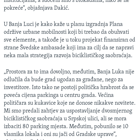
institucijama, a suočeni smo s blokadama, niko se ne
pokreće“, objašnjava Dakić.
U Banja Luci je kako kaže u planu izgradnja Plana
održive urbane mobilnosti koji bi trebao da obuhvati
sve elemente, a takođe je u toku projekat finansiran od
strane Švedske ambasade koji ima za cilj da se napravi
neka mala strategija razvoja biciklističkog saobraćaja.
„Prostora za to ima dovoljno, međutim, Banja Luka nije
odlučila da bude grad ugodan za građane, nego za
investitore. Isto tako ne postoji politička hrabrost da se
poveća cijena parkinga u centru grada. Većina
političara su kukavice koje ne donose nikakve novitete.
Mi smo predali zahtjev za uspostavljanje dvosmjernog
biciklističkog saobraćaja u Srpskoj ulici, ali se mora
izbaciti 80 parking mjesta. Međutim, pobunilo se 10
vlasnika lokala i oni su jači od Gradske uprave“,