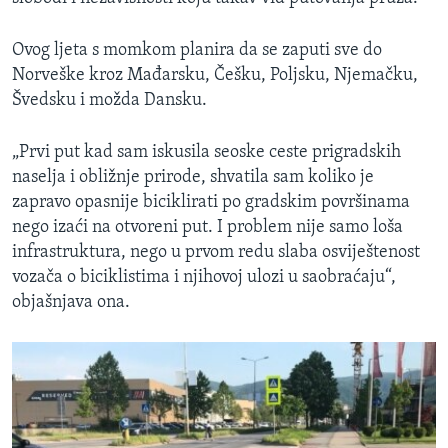
Ovog ljeta s momkom planira da se zaputi sve do
Norveške kroz Mađarsku, Češku, Poljsku, Njemačku,
Švedsku i možda Dansku.
„Prvi put kad sam iskusila seoske ceste prigradskih
naselja i obližnje prirode, shvatila sam koliko je
zapravo opasnije biciklirati po gradskim površinama
nego izaći na otvoreni put. I problem nije samo loša
infrastruktura, nego u prvom redu slaba osviještenost
vozača o biciklistima i njihovoj ulozi u saobraćaju“,
objašnjava ona.