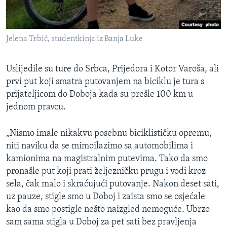
Jelena Trbić, studentkinja iz Banja Luke
Uslijedile su ture do Srbca, Prijedora i Kotor Varoša, ali
prvi put koji smatra putovanjem na biciklu je tura s
prijateljicom do Doboja kada su prešle 100 km u
jednom pravcu.
„Nismo imale nikakvu posebnu biciklističku opremu,
niti naviku da se mimoilazimo sa automobilima i
kamionima na magistralnim putevima. Tako da smo
pronašle put koji prati željezničku prugu i vodi kroz
sela, čak malo i skraćujući putovanje. Nakon deset sati,
uz pauze, stigle smo u Doboj i zaista smo se osjećale
kao da smo postigle nešto naizgled nemoguće. Ubrzo
sam sama stigla u Doboj za pet sati bez pravljenja