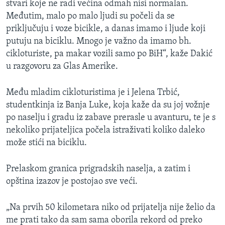
stvari koje ne radi većina odmah nisi normalan.
Međutim, malo po malo ljudi su počeli da se
priključuju i voze bicikle, a danas imamo i ljude koji
putuju na biciklu. Mnogo je važno da imamo bh.
cikloturiste, pa makar vozili samo po BiH“, kaže Dakić
u razgovoru za Glas Amerike.
Među mladim cikloturistima je i Jelena Trbić,
studentkinja iz Banja Luke, koja kaže da su joj vožnje
po naselju i gradu iz zabave prerasle u avanturu, te je s
nekoliko prijateljica počela istraživati koliko daleko
može stići na biciklu.
Prelaskom granica prigradskih naselja, a zatim i
opština izazov je postojao sve veći.
„Na prvih 50 kilometara niko od prijatelja nije želio da
me prati tako da sam sama oborila rekord od preko