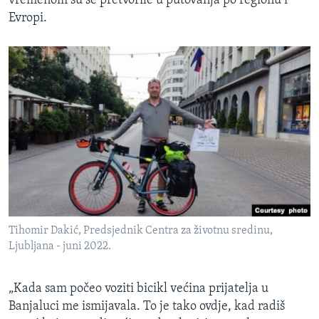
vremenom su se pretvorile u putovanja po regionu i
Evropi.
Tihomir Dakić, Predsjednik Centra za životnu sredinu,
Ljubljana - juni 2022.
„Kada sam počeo voziti bicikl većina prijatelja u
Banjaluci me ismijavala. To je tako ovdje, kad radiš