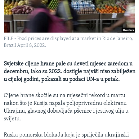
MAGAZIN
O GLASU AMERIKE
Learning English
FILE - Food prices are displayed at a market in Rio de Janeiro,
Brazil April 8, 2022.
PRATITE NAS
Svjetske cijene hrane pale su deveti mjesec zaredom u
decembru, iako su 2022. dostigle najviši nivo zabilježen
Jezici
u cijeloj godini, pokazali su podaci UN-a u petak.
Cijene hrane skočile su na mjesečni rekord u martu
nakon što je Rusija napala poljoprivrednu elektranu
Ukrajinu, glavnog dobavljača pšenice i jestivog ulja u
svijetu.
Ruska pomorska blokada koja je spriječila ukrajinski