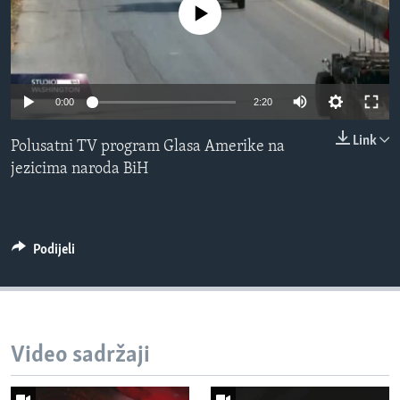
No media source currently available
MAGAZIN
O GLASU AMERIKE
Learning English
0:00
2:20
Link
PRATITE NAS
Polusatni TV program Glasa Amerike na
jezicima naroda BiH
Jezici
Podijeli
Video sadržaji