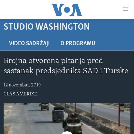
Linkovi
Pređi
na
STUDIO WASHINGTON
glavni
TV PROGRAM
sadržaj
VIDEO
Pređi
VIDEO SADRŽAJI
O PROGRAMU
na
FOTOGRAFIJE DANA
glavnu
Brojna otvorena pitanja pred
VIJESTI
navigaciju
sastanak predsjednika SAD i Turske
Idi
NAUKA I TEHNOLOGIJA
SJEDINJENE AMERIČKE DRŽAVE
na
12 novembar, 2019
SPECIJALNI PROJEKTI
BOSNA I HERCEGOVINA
pretragu
GLAS AMERIKE
KORUPCIJA
SVIJET
SLOBODA MEDIJA
ŽENSKA STRANA
IZBJEGLIČKA STRANA