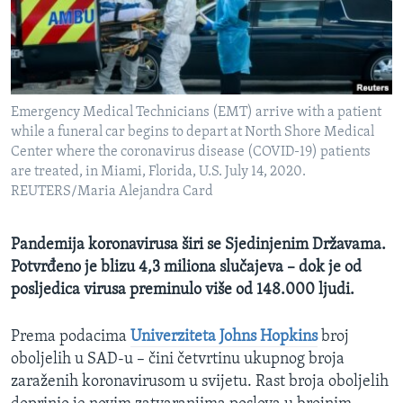
MAGAZIN
O GLASU AMERIKE
Learning English
Emergency Medical Technicians (EMT) arrive with a patient
while a funeral car begins to depart at North Shore Medical
PRATITE NAS
Center where the coronavirus disease (COVID-19) patients
are treated, in Miami, Florida, U.S. July 14, 2020.
REUTERS/Maria Alejandra Card
Jezici
Pandemija koronavirusa širi se Sjedinjenim Državama.
Potvrđeno je blizu 4,3 miliona slučajeva – dok je od
posljedica virusa preminulo više od 148.000 ljudi.
Prema podacima
Univerziteta Johns Hopkins
broj
oboljelih u SAD-u – čini četvrtinu ukupnog broja
zaraženih koronavirusom u svijetu. Rast broja oboljelih