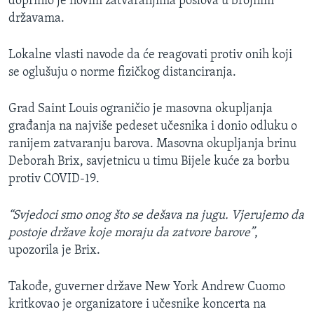
doprinio je novim zatvaranjima poslova u brojnim
državama.
Lokalne vlasti navode da će reagovati protiv onih koji
se oglušuju o norme fizičkog distanciranja.
Grad Saint Louis ograničio je masovna okupljanja
građanja na najviše pedeset učesnika i donio odluku o
ranijem zatvaranju barova. Masovna okupljanja brinu
Deborah Brix, savjetnicu u timu Bijele kuće za borbu
protiv COVID-19.
“Svjedoci smo onog što se dešava na jugu. Vjerujemo da
postoje države koje moraju da zatvore barove”
,
upozorila je Brix.
Takođe, guverner države New York Andrew Cuomo
kritkovao je organizatore i učesnike koncerta na