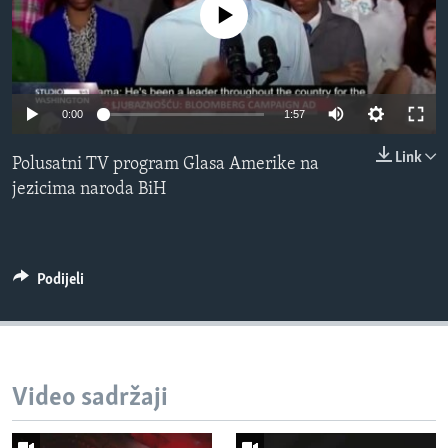
No media source currently available
MAGAZIN
O GLASU AMERIKE
Learning English
0:00
1:57
Link
PRATITE NAS
Polusatni TV program Glasa Amerike na
jezicima naroda BiH
Jezici
Podijeli
Video sadržaji