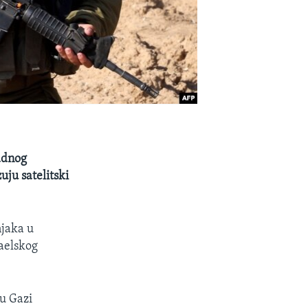
ladnog
uju satelitski
njaka u
raelskog
 u Gazi