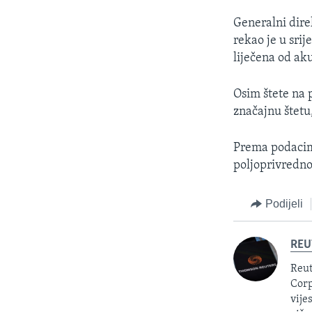
Generalni dir
rekao je u sri
liječena od ak
Osim štete na p
značajnu štetu
Prema podacim
poljoprivrednog
Podijeli
REU
Reut
Corp
vije