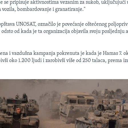
e se pripisuje aktivnostima vezanim za sukob, uključujući 
h vozila, bombardovanje i granatiranje."
pštava UNOSAT, označilo je povećanje oštećenog poljopri
 odsto od kada je ta organizacija objavila svoju posljednju 
ena i vazdušna kampanja pokrenuta je kada je Hamas 7. o
bivši oko 1.200 ljudi i zarobivši više od 250 talaca, prema i