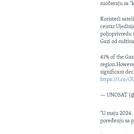
suočavaju sa "k
Koristeći sate
centar Ujedinj
poljoprivredu (
Gazi od suštin
41% of the Gaza
region.However
significant de
https://t.co/
— UNOSAT (
"U maju 2024. 
poređenju sa 