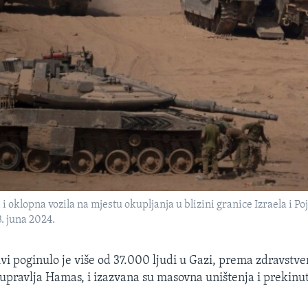
 i oklopna vozila na mjestu okupljanja u blizini granice Izraela i Po
3. juna 2024.
vi poginulo je više od 37.000 ljudi u Gazi, prema zdravstv
upravlja Hamas, i izazvana su masovna uništenja i prekinut