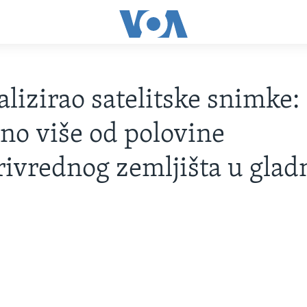
lizirao satelitske snimke:
no više od polovine
rivrednog zemljišta u glad