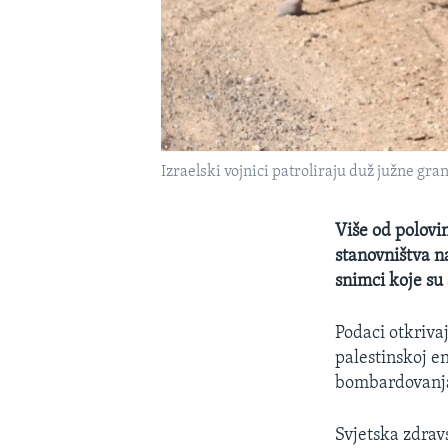
Izraelski vojnici patroliraju duž južne gra
Više od polovi
stanovništva n
snimci koje su 
Podaci otkrivaj
palestinskoj en
bombardovanj
Svjetska zdravs