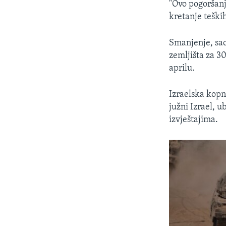
"Ovo pogoršanj
kretanje teški
Smanjenje, sao
zemljišta za 30
aprilu.
Izraelska kopn
južni Izrael, u
izvještajima.