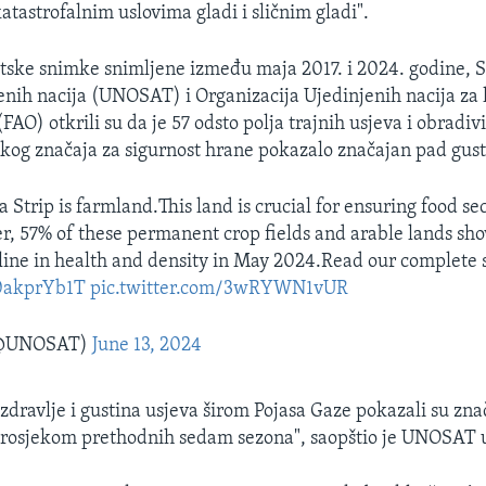
atastrofalnim uslovima gladi i sličnim gladi".
litske snimke snimljene između maja 2017. i 2024. godine, S
enih nacija (UNOSAT) i Organizacija Ujedinjenih nacija za 
FAO) otkrili su da je 57 odsto polja trajnih usjeva i obradiv
skog značaja za sigurnost hrane pokazalo značajan pad gusti
 Strip is farmland.This land is crucial for ensuring food sec
, 57% of these permanent crop fields and arable lands sh
cline in health and density in May 2024.Read our complete
O0akprYb1T
pic.twitter.com/3wRYWN1vUR
@UNOSAT)
June 13, 2024
zdravlje i gustina usjeva širom Pojasa Gaze pokazali su zn
prosjekom prethodnih sedam sezona", saopštio je UNOSAT u