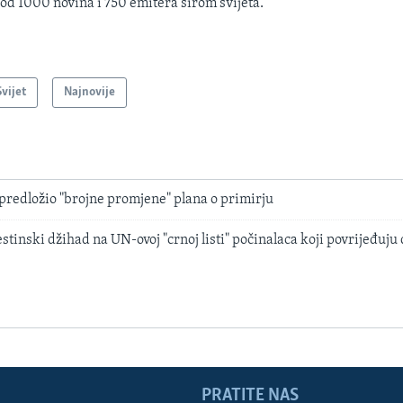
 od 1000 novina i 750 emitera širom svijeta.
Svijet
Najnovije
predložio "brojne promjene" plana o primirju
stinski džihad na UN-ovoj "crnoj listi" počinalaca koji povrijeđuju
PRATITE NAS