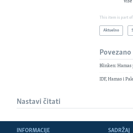
više
This item is part of
Aktuelno
Povezano
Blinken: Hamas 
IDF, Hamas i Pale
Nastavi čitati
INFORMACIJE
SADRŽAJ