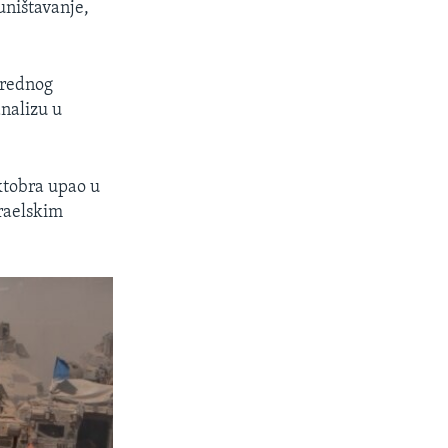
uništavanje,
vrednog
analizu u
ktobra upao u
zraelskim