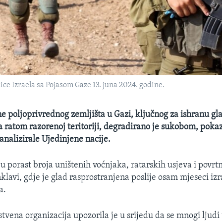
nice Izraela sa Pojasom Gaze 13. juna 2024. godine.
ne poljoprivrednog zemljišta u Gazi, ključnog za ishranu g
a ratom razorenoj teritoriji, degradirano je sukobom, pokaz
analizirale Ujedinjene nacije.
u porast broja uništenih voćnjaka, ratarskih usjeva i povrt
klavi, gdje je glad rasprostranjena poslije osam mjeseci iz
a.
tvena organizacija upozorila je u srijedu da se mnogi ljudi