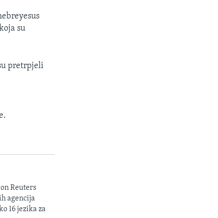
hebreyesus
koja su
u pretrpjeli
e.
son Reuters
ih agencija
ko 16 jezika za