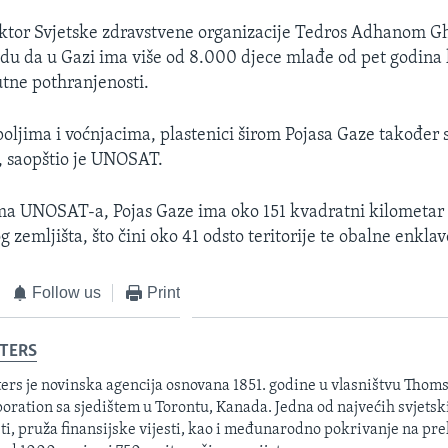
ektor Svjetske zdravstvene organizacije Tedros Adhanom G
jedu da u Gazi ima više od 8.000 djece mlađe od pet godina 
utne pothranjenosti.
oljima i voćnjacima, plastenici širom Pojasa Gaze također s
, saopštio je UNOSAT.
a UNOSAT-a, Pojas Gaze ima oko 151 kvadratni kilometar
 zemljišta, što čini oko 41 odsto teritorije te obalne enklav
Follow us
Print
TERS
ers je novinska agencija osnovana 1851. godine u vlasništvu Thom
oration sa sjedištem u Torontu, Kanada. Jedna od najvećih svjetsk
sti, pruža finansijske vijesti, kao i međunarodno pokrivanje na pre