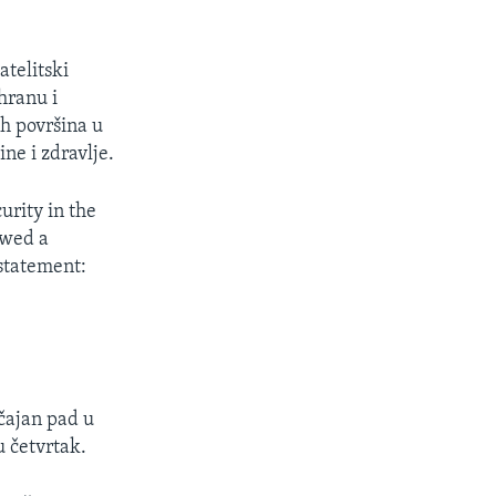
atelitski
hranu i
ih površina u
ne i zdravlje.
urity in the
owed a
 statement:
ačajan pad u
 četvrtak.