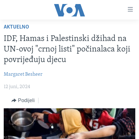
Linkovi
Pređi
na
AKTUELNO
glavni
TV PROGRAM
sadržaj
IDF, Hamas i Palestinski džihad na
VIDEO
Pređi
UN-ovoj "crnoj listi" počinalaca koji
na
FOTOGRAFIJE DANA
povrijeđuju djecu
glavnu
VIJESTI
navigaciju
Margaret Besheer
Idi
NAUKA I TEHNOLOGIJA
SJEDINJENE AMERIČKE DRŽAVE
na
12 juni, 2024
SPECIJALNI PROJEKTI
BOSNA I HERCEGOVINA
pretragu
KORUPCIJA
Podijeli
SVIJET
SLOBODA MEDIJA
ŽENSKA STRANA
IZBJEGLIČKA STRANA