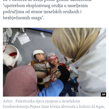
"upotrebom eksplozivnog oružja u naseljenim
područjima od strane izraelskih oružanih i
bezbjednosnih snaga".
Arhiv - Palestinska djeca ranjena u izraelskom
bombardovanju Pojasa Gaze bivaju zbrinuta u bolnici Al Aqsa,