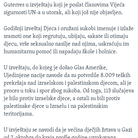
Guterres u izvještaju koji je poslat članovima Vijeća
sigurnosti UN-a u utorak, ali koji još nije objavljen.
Godišnji izveštaj Djeca i oružani sukobi imenuje i izlaže
sramoti one koji regrutuju, ubijaju, sakate ili otimaju
djecu, vrše seksualno nasilje nad njima, uskraćuju im
humanitarnu pomoć ili napadaju škole i bolnice.
U izveštaju, do kojeg je došao Glas Amerike,
Ujedinjene nacije navode da su potvrdile 8.009 teških
prekršaja nad izraelskom i palestinskom djecom, ali je
proces u toku i spor zbog sukoba. Od toga, 113 slučajeva
je bilo protiv izraelske djece, a ostali su bili protiv
palestinske djece u Izraelu i na palestinskim
teritorijama.
U izvještaju se navodi da je većina dječjih žrtava u Gazi
od 7. oktobra do kraja prošle godine uzrokovana