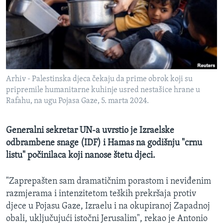
MAGAZIN
O GLASU AMERIKE
Learning English
Arhiv - Palestinska djeca čekaju da prime obrok koji su
PRATITE NAS
pripremile humanitarne kuhinje usred nestašice hrane u
Rafahu, na ugu Pojasa Gaze, 5. marta 2024.
Jezici
Generalni sekretar UN-a uvrstio je Izraelske
odbrambene snage (IDF) i Hamas na godišnju "crnu
listu" počinilaca koji nanose štetu djeci.
"Zaprepašten sam dramatičnim porastom i neviđenim
razmjerama i intenzitetom teških prekršaja protiv
djece u Pojasu Gaze, Izraelu i na okupiranoj Zapadnoj
obali, uključujući istočni Jerusalim", rekao je Antonio