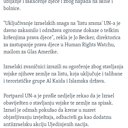
ubijanje i sakaćenje djece i zbog napada na škole i
bolnice.
"Uključivanje izraelskih snaga na 'listu srama' UN-a je
davno zakasnilo i odražava ogromne dokaze o teškim
kršenjima prava djece", rekla je Jo Becker, direktorica
za zastupanje prava djece u Human Rights Watchu,
mailom za Glas Amerike.
Izraelski zvaničnici izrazili su ogorčenje zbog stavljanja
vojske njihove zemlje na listu, koja uključuje i talibane
i terorističke grupe Al Kaida i Islamska država.
Portparol UN-a je prošle nedjelje rekao da je Izrael
obaviješten o stavljanju vojske te zemlje na spisak.
Izrael je odmah pokušao da krene u susret
objavljivanju izvještaja, odbacivši ga kao dodatnu
antiizraelsku akciju Ujedinjenih nacija.