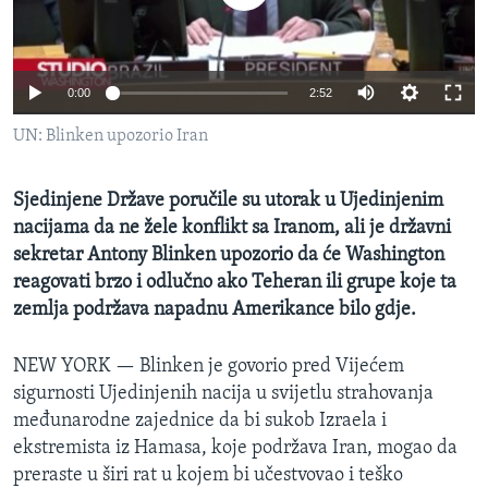
MAGAZIN
O GLASU AMERIKE
0:00
2:52
Learning English
UN: Blinken upozorio Iran
PRATITE NAS
Sjedinjene Države poručile su utorak u Ujedinjenim
nacijama da ne žele konflikt sa Iranom, ali je državni
sekretar Antony Blinken upozorio da će Washington
Jezici
reagovati brzo i odlučno ako Teheran ili grupe koje ta
zemlja podržava napadnu Amerikance bilo gdje.
NEW YORK —
Blinken je govorio pred Vijećem
sigurnosti Ujedinjenih nacija u svijetlu strahovanja
međunarodne zajednice da bi sukob Izraela i
ekstremista iz Hamasa, koje podržava Iran, mogao da
preraste u širi rat u kojem bi učestvovao i teško