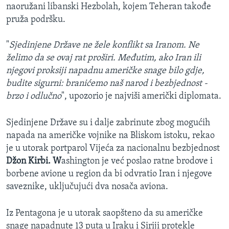
naoružani libanski Hezbolah, kojem Teheran takođe
pruža podršku.
"
Sjedinjene Države ne žele konflikt sa Iranom. Ne
želimo da se ovaj rat proširi. Međutim, ako Iran ili
njegovi proksiji napadnu američke snage bilo gdje,
budite sigurni: branićemo naš narod i bezbjednost -
brzo i odlučno
", upozorio je najviši američki diplomata.
Sjedinjene Države su i dalje zabrinute zbog mogućih
napada na američke vojnike na Bliskom istoku, rekao
je u utorak portparol Vijeća za nacionalnu bezbjednost
Džon Kirbi. W
ashington je već poslao ratne brodove i
borbene avione u region da bi odvratio Iran i njegove
saveznike, uključujući dva nosača aviona.
Iz Pentagona je u utorak saopšteno da su američke
snage napadnute 13 puta u Iraku i Siriji protekle