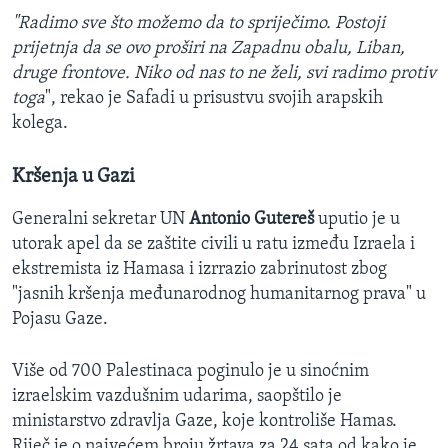
"Radimo sve što možemo da to spriječimo. Postoji
prijetnja da se ovo proširi na Zapadnu obalu, Liban,
druge frontove. Niko od nas to ne želi, svi radimo protiv
toga
", rekao je Safadi u prisustvu svojih arapskih
kolega.
Kršenja u Gazi
Generalni sekretar UN
Antonio Gutereš
uputio je u
utorak apel da se zaštite civili u ratu između Izraela i
ekstremista iz Hamasa i izrrazio zabrinutost zbog
"jasnih kršenja međunarodnog humanitarnog prava" u
Pojasu Gaze.
Više od 700 Palestinaca poginulo je u sinoćnim
izraelskim vazdušnim udarima, saopštilo je
ministarstvo zdravlja Gaze, koje kontroliše Hamas.
Riječ je o najvećem broju žrtava za 24 sata od kako je