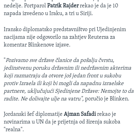
nedelje. Portparol
Patrik Rajder
rekao je da je 10
napada izvedeno u Iraku, a tri u Siriji.
Iransko diplomatsko predstavništvo pri Ujedinjenim
nacijama nije odgovorilo na zahtjev Reutersa za
komentar Blinkenove izjave.
"
Pozivamo sve države članice da pošalju čvrstu,
jedinstvenu poruku državnim ili nedržavnim akterima
koji razmatraju da otvore još jedan front u sukobu
protiv Izraela ili koji bi mogli da napadnu izraelske
partnere, uključujući Sjedinjene Države: Nemojte to da
radite. Ne dolivajte ulje na vatru",
poručio je Blinken.
Jordanski šef diplomatije
Ajman Safadi
rekao je
novinarima u UN da je prijetnja od širenja sukoba
"realna".