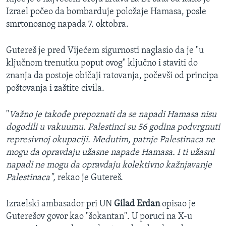
Izrael počeo da bombarduje položaje Hamasa, posle
smrtonosnog napada 7. oktobra.
Gutereš je pred Vijećem sigurnosti naglasio da je "u
ključnom trenutku poput ovog" ključno i staviti do
znanja da postoje običaji ratovanja, počevši od principa
poštovanja i zaštite civila.
"
Važno je takođe prepoznati da se napadi Hamasa nisu
dogodili u vakuumu. Palestinci su 56 godina podvrgnuti
represivnoj okupaciji. Međutim, patnje Palestinaca ne
mogu da opravdaju užasne napade Hamasa. I ti užasni
napadi ne mogu da opravdaju kolektivno kažnjavanje
Palestinaca",
rekao je Gutereš.
Izraelski ambasador pri UN
Gilad Erdan
opisao je
Guterešov govor kao "šokantan". U poruci na X-u